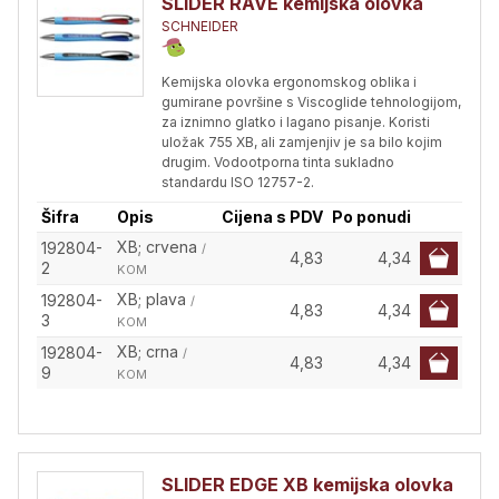
SLIDER RAVE kemijska olovka
SCHNEIDER
Kemijska olovka ergonomskog oblika i
gumirane površine s Viscoglide tehnologijom,
za iznimno glatko i lagano pisanje. Koristi
uložak 755 XB, ali zamjenjiv je sa bilo kojim
drugim. Vodootporna tinta sukladno
standardu ISO 12757-2.
Šifra
Opis
Cijena s PDV
Po ponudi
XB; crvena
192804-
/
4,83
4,34
2
KOM
XB; plava
192804-
/
4,83
4,34
3
KOM
XB; crna
192804-
/
4,83
4,34
9
KOM
SLIDER EDGE XB kemijska olovka