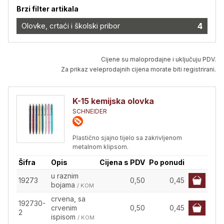
Brzi filter artikala
Olovke, crtaći i školski pribor
4
Cijene su maloprodajne i uključuju PDV.
Za prikaz veleprodajnih cijena morate biti registrirani.
K-15 kemijska olovka
SCHNEIDER
Plastično sjajno tijelo sa zakrivljenom
metalnom klipsom.
Šifra
Opis
Cijena s PDV
Po ponudi
u raznim
19273
0,50
0,45
bojama
/ KOM
crvena, sa
192730-
crvenim
0,50
0,45
2
ispisom
/ KOM