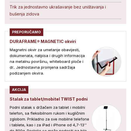
Trik za jednostavno ukrašavanje bez uništavanja i
bušenja zidova
PREPORUČAMO
DURAFRAME® MAGNETIC okviri
Magnetni okvir za umetanje obavijesti,
dokumenata, natpisa i drugih informacija
na metalnu površinu, whiteboard ploče i
dr.. Jednostavna promjena sadržaja
podizanjem okvira.
AKCIJA
Stalak za tablet/mobitel TWIST podni
Podni stalak s držačem za tablet i mobilni
telefon, sa fleksibilnom rukom i kugličnim
zglobom. Prikladno za sve mobilne telefone
i tablete, kao i za iPad i iPhone od 4,7-13''
do 800g. Postolje se može podesiti na bilo