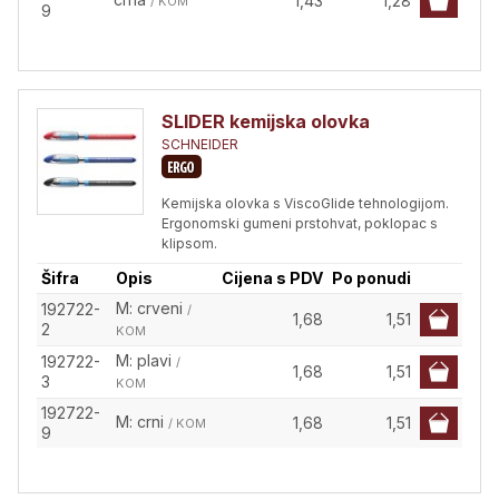
1,43
1,28
/ KOM
9
SLIDER kemijska olovka
SCHNEIDER
Kemijska olovka s ViscoGlide tehnologijom.
Ergonomski gumeni prstohvat, poklopac s
klipsom.
Šifra
Opis
Cijena s PDV
Po ponudi
M: crveni
192722-
/
1,68
1,51
2
KOM
M: plavi
192722-
/
1,68
1,51
3
KOM
192722-
M: crni
1,68
1,51
/ KOM
9