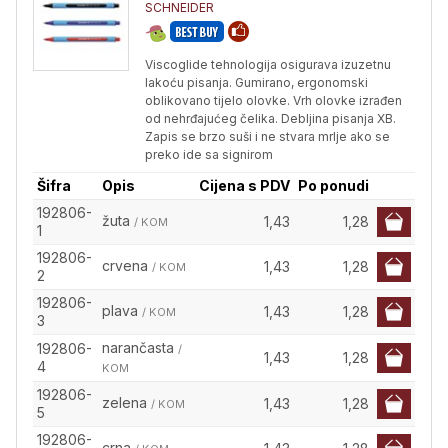
SCHNEIDER
Viscoglide tehnologija osigurava izuzetnu
lakoću pisanja. Gumirano, ergonomski
oblikovano tijelo olovke. Vrh olovke izrađen
od nehrđajućeg čelika. Debljina pisanja XB.
Zapis se brzo suši i ne stvara mrlje ako se
preko ide sa signirom
Šifra
Opis
Cijena s PDV
Po ponudi
192806-
žuta
1,43
1,28
/ KOM
1
192806-
crvena
1,43
1,28
/ KOM
2
192806-
plava
1,43
1,28
/ KOM
3
narančasta
192806-
/
1,43
1,28
4
KOM
192806-
zelena
1,43
1,28
/ KOM
5
192806-
crna