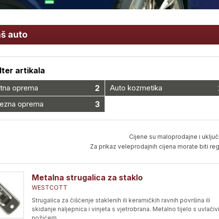
š auto
ilter artikala
tna oprema
2
Auto kozmetika
ezna oprema
3
Cijene su maloprodajne i uključ
Za prikaz veleprodajnih cijena morate biti regi
Metalna strugalica za staklo
WESTCOTT
Strugalica za čišćenje staklenih ili keramičkih ravnih površina ili
skidanje naljepnica i vinjeta s vjetrobrana. Metalno tijelo s uvlači
nožićem.