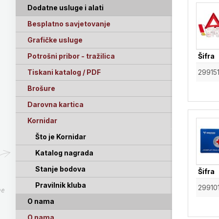
Dodatne usluge i alati
Besplatno savjetovanje
Grafičke usluge
Potrošni pribor - tražilica
Šifra
Tiskani katalog / PDF
29915
Brošure
Darovna kartica
Kornidar
Što je Kornidar
Katalog nagrada
Stanje bodova
Šifra
Pravilnik kluba
29910
pe
O nama
O nama