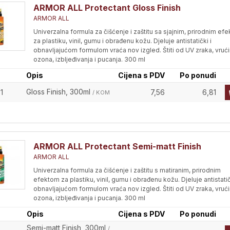
ARMOR ALL Protectant Gloss Finish
ARMOR ALL
Univerzalna formula za čišćenje i zaštitu sa sjajnim, prirodnim ef
za plastiku, vinil, gumu i obrađenu kožu. Djeluje antistatički i
obnavljajućom formulom vraća nov izgled. Štiti od UV zraka, vrući
ozona, izbljeđivanja i pucanja. 300 ml
Opis
Cijena s PDV
Po ponudi
Gloss Finish, 300ml
1
7,56
6,81
/ KOM
ARMOR ALL Protectant Semi-matt Finish
ARMOR ALL
Univerzalna formula za čišćenje i zaštitu s matiranim, prirodnim
efektom za plastiku, vinil, gumu i obrađenu kožu. Djeluje antistatič
obnavljajućom formulom vraća nov izgled. Štiti od UV zraka, vrući
ozona, izbljeđivanja i pucanja. 300 ml
Opis
Cijena s PDV
Po ponudi
Semi-matt Finish, 300ml
/