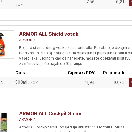
02
7,56
6,81
KOM
ARMOR ALL Shield vosak
ARMOR ALL
Bolji od standardnog voska za automobile. Posebno je dizajniran
tvori zaštitni štit koji sprječava da prljavština i prljavština dođu u bl
vašeg laka. Jednom kad ga nanesete, možete očekivati blistavu
završnicu koja će trajati do 10 pranja.
Opis
Cijena s PDV
Po ponudi
500ml
04
11,94
10,74
/ KOM
ARMOR ALL Cockpit Shine
ARMOR ALL
Armor All Cockpit sprej posjeduje antistatičnu formulu i pruža