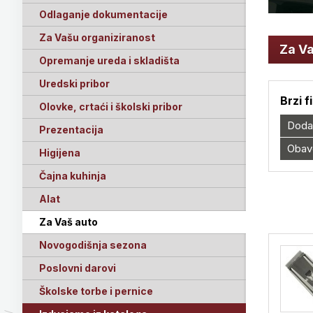
Odlaganje dokumentacije
Za Vašu organiziranost
Za Va
Opremanje ureda i skladišta
Uredski pribor
Brzi f
Olovke, crtaći i školski pribor
Doda
Prezentacija
Obav
Higijena
Čajna kuhinja
Alat
Za Vaš auto
Novogodišnja sezona
Poslovni darovi
Školske torbe i pernice