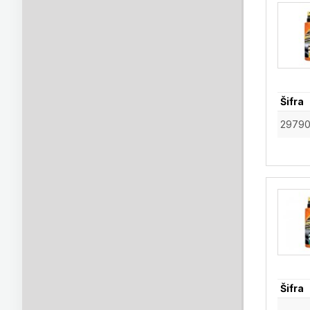
Šifra
29790
Šifra