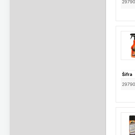
2979
Šifra
2979