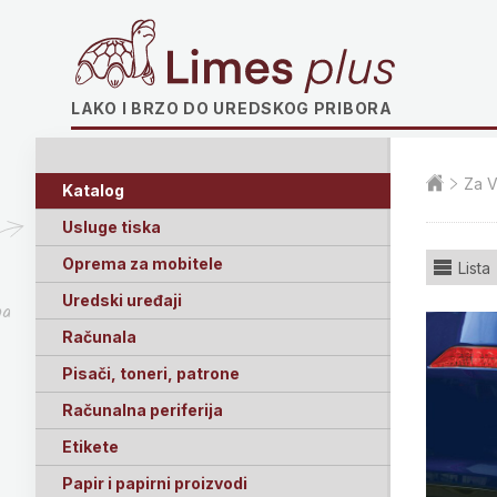
Limes plus
LAKO I BRZO DO UREDSKOG PRIBORA
Za V
Katalog
Usluge tiska
Oprema za mobitele
Lista
Uredski uređaji
ga
Računala
Pisači, toneri, patrone
Računalna periferija
Etikete
Papir i papirni proizvodi