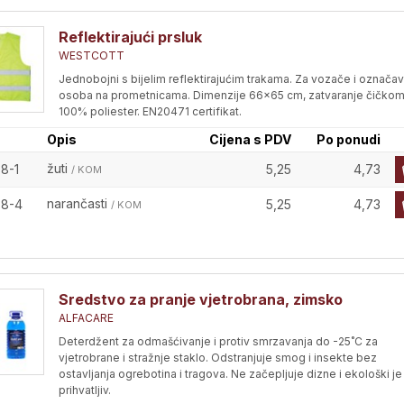
Reflektirajući prsluk
WESTCOTT
Jednobojni s bijelim reflektirajućim trakama. Za vozače i označa
osoba na prometnicama. Dimenzije 66x65 cm, zatvaranje čičkom
100% poliester. EN20471 certifikat.
Opis
Cijena s PDV
Po ponudi
žuti
8-1
5,25
4,73
/ KOM
narančasti
8-4
5,25
4,73
/ KOM
Sredstvo za pranje vjetrobrana, zimsko
ALFACARE
Deterdžent za odmašćivanje i protiv smrzavanja do -25˚C za
vjetrobrane i stražnje staklo. Odstranjuje smog i insekte bez
ostavljanja ogrebotina i tragova. Ne začepljuje dizne i ekološki je
prihvatljiv.