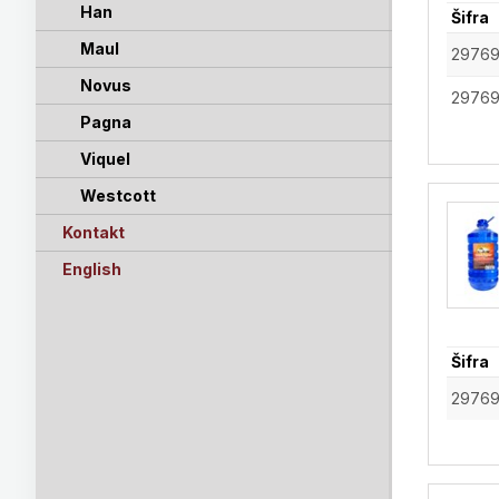
Han
Šifra
Maul
2976
Novus
2976
Pagna
Viquel
Westcott
Kontakt
English
Šifra
2976