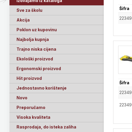
Izdvajamo iz kataloga
Šifra
Sve za školu
22349
Akcija
Poklon uz kupovinu
Najbolja kupnja
Trajno niska cijena
Ekološki proizvod
Ergonomski proizvod
Hit proizvod
Šifra
Jednostavno korištenje
22349
Novo
22349
Preporučamo
Visoka kvaliteta
Rasprodaja, do isteka zaliha