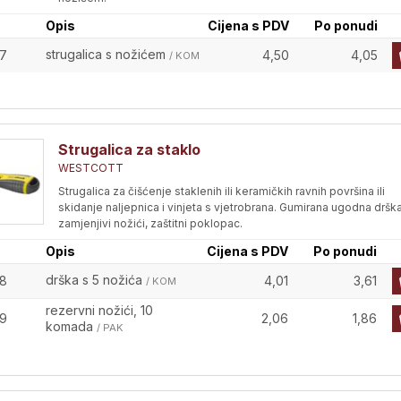
Opis
Cijena s PDV
Po ponudi
strugalica s nožićem
7
4,50
4,05
/ KOM
Strugalica za staklo
WESTCOTT
Strugalica za čišćenje staklenih ili keramičkih ravnih površina ili
skidanje naljepnica i vinjeta s vjetrobrana. Gumirana ugodna drška
zamjenjivi nožići, zaštitni poklopac.
Opis
Cijena s PDV
Po ponudi
drška s 5 nožića
8
4,01
3,61
/ KOM
rezervni nožići, 10
9
2,06
1,86
komada
/ PAK