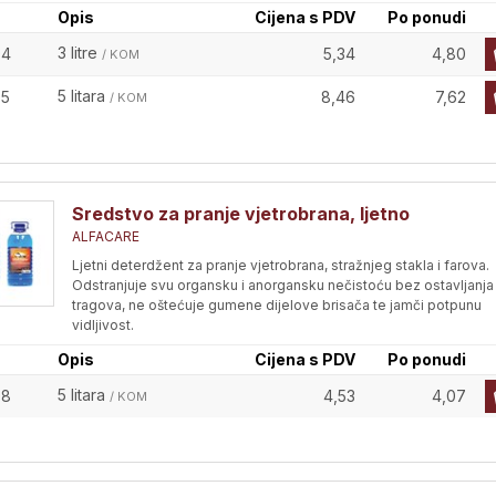
Opis
Cijena s PDV
Po ponudi
3 litre
94
5,34
4,80
/ KOM
5 litara
95
8,46
7,62
/ KOM
Sredstvo za pranje vjetrobrana, ljetno
ALFACARE
Ljetni deterdžent za pranje vjetrobrana, stražnjeg stakla i farova.
Odstranjuje svu organsku i anorgansku nečistoću bez ostavljanja
tragova, ne oštećuje gumene dijelove brisača te jamči potpunu
vidljivost.
Opis
Cijena s PDV
Po ponudi
5 litara
98
4,53
4,07
/ KOM