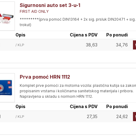
Sigurnosni auto set 3-u-1
FIRST AID ONLY
*********(prva pomoć DIN13164 + 2x sig. prsluk DIN20471 + sig.
trokut)
Opis
Cijena s PDV
Po ponudi
1
38,63
34,76
/ KLP
Prva pomoć HRN 1112
Komplet prve pomoći za motorna vozila: plastična kutija sa zako
propisanim vrstama i količinama sanitetskog materijala i pribora.
Napravljena u skladu s normom HRN 1112.
Opis
Cijena s PDV
Po ponudi
1
27,35
24,62
/ KLP