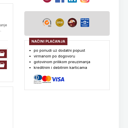
vanje
.
NAČINI PLAĆANJA
po ponudi uz dodatni popust
virmanom po dogovoru
gotovinom prilikom preuzimanja
kreditnim i debitnim karticama