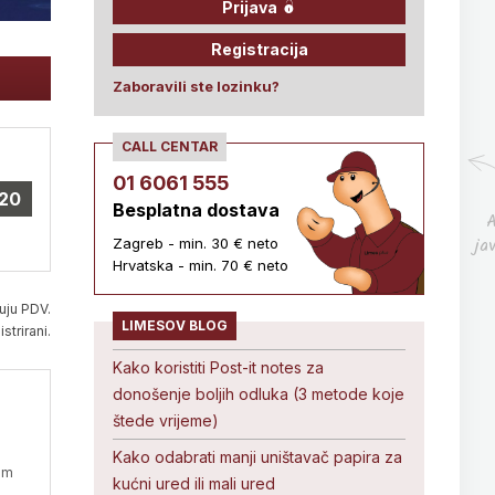
Prijava
Registracija
Zaboravili ste lozinku?
CALL CENTAR
01 6061 555
20
Besplatna dostava
A
ja
Zagreb - min. 30 € neto
Hrvatska - min. 70 € neto
uju PDV.
LIMESOV BLOG
strirani.
Kako koristiti Post-it notes za
donošenje boljih odluka (3 metode koje
štede vrijeme)
Kako odabrati manji uništavač papira za
vim
kućni ured ili mali ured