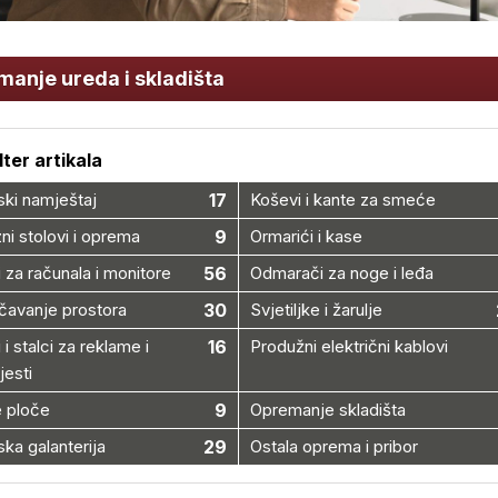
anje ureda i skladišta
ilter artikala
ki namještaj
17
Koševi i kante za smeće
ni stolovi i oprema
9
Ormarići i kase
i za računala i monitore
56
Odmarači za noge i leđa
čavanje prostora
30
Svjetiljke i žarulje
 i stalci za reklame i
16
Produžni električni kablovi
jesti
e ploče
9
Opremanje skladišta
ka galanterija
29
Ostala oprema i pribor