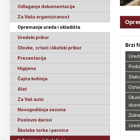
Odlaganje dokumentacije
Za Vašu organiziranost
Oprem
Opremanje ureda i skladišta
Uredski pribor
Brzi f
Olovke, crtaći i školski pribor
Ureds
Prezentacija
Podiz
Higijena
Stalc
Čajna kuhinja
Ozna
Alat
Okviri
Za Vaš auto
obavi
Novogodišnja sezona
Zidn
Poslovni darovi
Ureds
Školske torbe i pernice