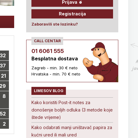
Prijava
Registracija
Zaboravili ste lozinku?
CALL CENTAR
01 6061 555
32
Besplatna dostava
A
37
ja
Zagreb - min. 30 € neto
Hrvatska - min. 70 € neto
21
29
LIMESOV BLOG
8
Kako koristiti Post-it notes za
donošenje boljih odluka (3 metode koje
52
štede vrijeme)
2
Kako odabrati manji uništavač papira za
kućni ured ili mali ured