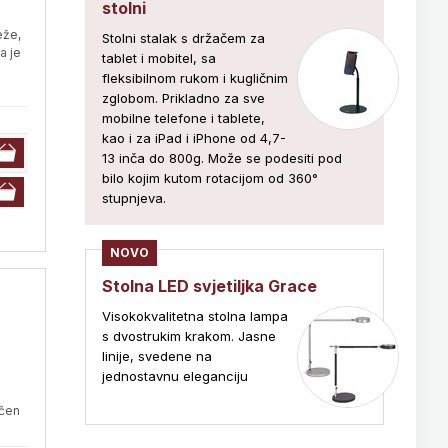
stolni
eže,
Stolni stalak s držačem za
a je
tablet i mobitel, sa
fleksibilnom rukom i kugličnim
zglobom. Prikladno za sve
mobilne telefone i tablete,
kao i za iPad i iPhone od 4,7-
13 inča do 800g. Može se podesiti pod
bilo kojim kutom rotacijom od 360°
stupnjeva.
NOVO
Stolna LED svjetiljka Grace
Visokokvalitetna stolna lampa
s dvostrukim krakom. Jasne
linije, svedene na
jednostavnu eleganciju
učen