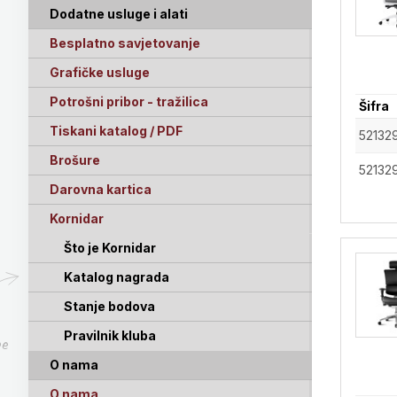
Dodatne usluge i alati
Besplatno savjetovanje
Grafičke usluge
Potrošni pribor - tražilica
Šifra
Tiskani katalog / PDF
52132
Brošure
52132
Darovna kartica
Kornidar
Što je Kornidar
Katalog nagrada
Stanje bodova
Pravilnik kluba
pe
O nama
O nama