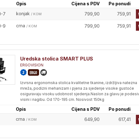
Opis
Cijena s PDV
Po ponudi
konjak
0-7
799,90
759,91
/ KOM
crna
0-9
799,90
759,91
/ KOM
Uredska stolica SMART PLUS
ERGOVISION
Izvrsna ergonomska stolica kvalitetne tkanine, izdržljiva natezna
mreža, podizni mehanizam i pjena za sjedenje visoke gustoće
osiguravaju visoku udobnost sjedenja.Naslon za glavu je podesi
visini i nagibu. Od 170-195 cm. Nosivost 150kg
Opis
Cijena s PDV
Po ponudi
crna
649,90
617,41
/ KOM