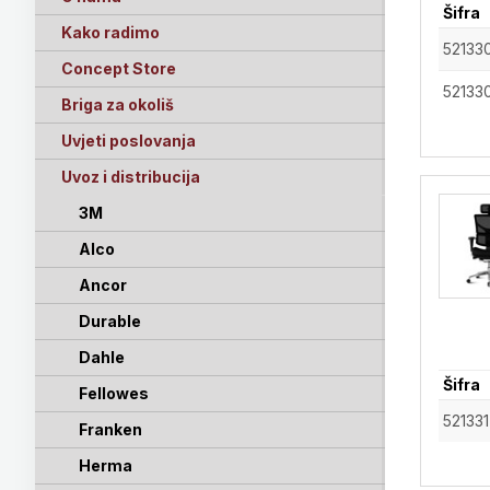
Šifra
Kako radimo
52133
Concept Store
52133
Briga za okoliš
Uvjeti poslovanja
Uvoz i distribucija
3M
Alco
Ancor
Durable
Dahle
Šifra
Fellowes
521331
Franken
Herma