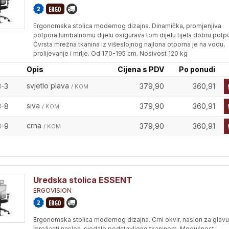
Ergonomska stolica modernog dizajna. Dinamička, promjenjiva
potpora lumbalnomu dijelu osigurava tom dijelu tijela dobru potp
Čvrsta mrežna tkanina iz višeslojnog najlona otporna je na vodu,
prolijevanje i mrlje. Od 170-195 cm. Nosivost 120 kg
Opis
Cijena s PDV
Po ponudi
svjetlo plava
3-3
379,90
360,91
/ KOM
siva
3-8
379,90
360,91
/ KOM
crna
3-9
379,90
360,91
/ KOM
Uredska stolica ESSENT
ERGOVISION
Ergonomska stolica modernog dizajna. Crni okvir, naslon za glavu
mrežasti naslon, sjedalo podstavljeno tkaninom. Mogućnost