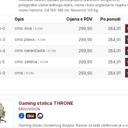
prilagodbe visine leđnoga dijela, visine i kuta uzglavlja te nagiba i
visinu naslona. Od 160-185 cm. Nosivost 120 kg
Opis
Cijena s PDV
Po ponudi
crno siva
4-0
299,90
284,91
/ KOM
crno plava
4-3
299,90
284,91
/ KOM
crno narančasta
4-4
299,90
284,91
/ KOM
crno zelena
4-5
299,90
284,91
/ KOM
crna
4-9
299,90
284,91
/ KOM
Gaming stolica THRONE
ERGOVISION
Gaming stolac modernog dizajna. Naslon za leđa oblikovan je u o