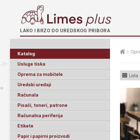
Limes plus
LAKO I BRZO DO UREDSKOG PRIBORA
Opre
Katalog
Usluge tiska
Oprema za mobitele
Lista
Uredski uređaji
ga
Računala
Pisači, toneri, patrone
Računalna periferija
Etikete
Papir i papirni proizvodi