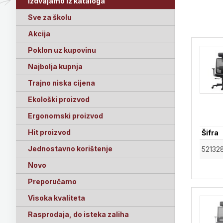
Izdvajamo iz kataloga
Sve za školu
Akcija
Poklon uz kupovinu
Najbolja kupnja
Trajno niska cijena
Ekološki proizvod
Ergonomski proizvod
Hit proizvod
Šifra
Jednostavno korištenje
52132
Novo
Preporučamo
Visoka kvaliteta
Rasprodaja, do isteka zaliha