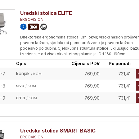
Uredski stolica ELITE
ERGOVISION
Direktorska ergonomska stolica. Crni okvir, visoki naslon prošive
pravom kožom, sjedalo od pjene prošiveno je pravom kožom
podesivo po dubini. Cjelokupna struktura stolice, uključujući bazu
izrađena je od visokokvalitetnog aluminija. Od 160-190cm.
Opis
Cijena s PDV
Po ponudi
konjak
2-7
769,90
731,41
/ KOM
siva
2-8
769,90
731,41
/ KOM
crna
2-9
769,90
731,41
/ KOM
Uredska stolica SMART BASIC
ERGOVISION