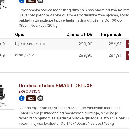
Ergonomska stolica modernog dizajna.S naslonom od zračne mr
lijevanom pjenom visoke gustoće i podesivim značajkama, stolic
prikladna za različite tipove tijela i radna okruženja.Od 160 do
185cm.Nosivost 120 kg
Opis
Cijena s PDV
Po ponudi
bijelo-siva
9-8
299,90
284,91
/ KOM
crna
9-9
299,90
284,91
/ KOM
Uredska stolica SMART DELUXE
ERGOVISION
Izvrsna ergonomska stolica izrađena od vrhunskih materijala:
konstrukcija je izrađena od masivnoga aluminija, sjedište je
tapecirano pjenom za sjedenje visoke gustoće, a stolac je prev
kožom najviše kvalitete. Od 170- 195cm. Nosivost 150kg