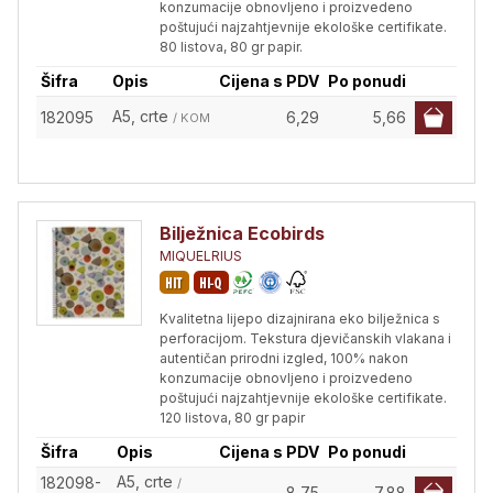
konzumacije obnovljeno i proizvedeno
poštujući najzahtjevnije ekološke certifikate.
80 listova, 80 gr papir.
Šifra
Opis
Cijena s PDV
Po ponudi
A5, crte
182095
6,29
5,66
/ KOM
Bilježnica Ecobirds
MIQUELRIUS
Kvalitetna lijepo dizajnirana eko bilježnica s
perforacijom. Tekstura djevičanskih vlakana i
autentičan prirodni izgled, 100% nakon
konzumacije obnovljeno i proizvedeno
poštujući najzahtjevnije ekološke certifikate.
120 listova, 80 gr papir
Šifra
Opis
Cijena s PDV
Po ponudi
A5, crte
182098-
/
8,75
7,88