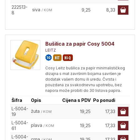
222513-
siva
9,25
8,33
/ KOM
8
Bušilica za papir Cosy 5004
LEITZ
Cosy Leitz bušilica za papir minimalističkog
dizajna s mat završnim bojama savršen je
dodatak vašem domu ili uredu. Čvrsta i
pouzdana za svakodnevnu upotrebu, bez
napora može probiti do 30 listova papira.
Šifra
Opis
Cijena s PDV
Po ponudi
L-5004-
žuta
19,25
17,33
/ KOM
19
L-5004-
plava
19,25
17,33
/ KOM
61
L-5004-
crna
19,25
17,33
/ KOM