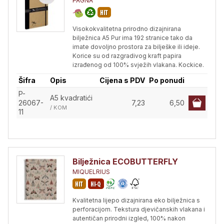
PAGNA
Visokokvalitetna prirodno dizajnirana
bilježnica A5 Pur ima 192 stranice tako da
imate dovoljno prostora za bilješke ili ideje.
Korice su od razgradivog kraft papira
izrađenog od 100% svježih vlakana. Kockice.
Šifra
Opis
Cijena s PDV
Po ponudi
P-
A5 kvadratići
26067-
7,23
6,50
/ KOM
11
Bilježnica ECOBUTTERFLY
MIQUELRIUS
Kvalitetna lijepo dizajnirana eko bilježnica s
perforacijom. Tekstura djevičanskih vlakana i
autentičan prirodni izgled, 100% nakon