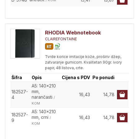
/ KOM
RHODIA Webnotebook
CLAIREFONTAINE
Tvrde korice imitacije kože, proširiv džep,
zatvaranje gumicom. Kvalitetan 90gr. ivory
papir, 48 listova, crte.
Šifra
Opis
Cijena s PDV
Po ponudi
A5: 140x210
mm,
182527-
16,43
14,78
narančasti
4
/
KOM
A5: 140x210
182527-
mm, crni
16,43
14,78
/
9
KOM