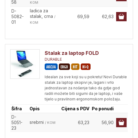
58
KOM
ladica za
D-
stalak, crna
5082-
69,59
62,63
/
01
KOM
Stalak za laptop FOLD
DURABLE
Idealan za sve koji su u pokretu! Novi Durable
stalak za laptop skopivi je, lagani i vrlo
jednostavan za nošenje tako da gdje god
radili možete biti sigurni da je laptop, i vaše
tijelo u pravilnom ergonomskom položaju.
Šifra
Opis
Cijena s PDV
Po ponudi
D-
srebrni
5051-
63,23
56,90
/ KOM
23