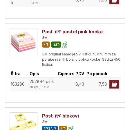
5
KOM
Post-it® pastel pink kocka
3M
3M original samoljepivi listići 76x76 mm za
poruke raznih boja, u obliku kocke. Sadrži 450
listića.
Šifra
Opis
Cijena s PDV
Po ponudi
2028-P, pink
183280
8,43
7,58
boje
/ KOM
Post-it® blokovi
3M