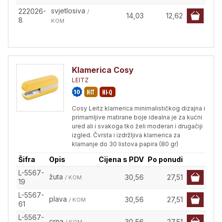
svjetlosiva
222026-
/
14,03
12,62
8
KOM
Klamerica Cosy
LEITZ
Cosy Leitz klamerica minimalističkog dizajna i
primamljive matirane boje idealna je za kućni
ured ali i svakoga tko želi moderan i drugačiji
izgled. Čvrsta i izdržljiva klamerica za
klamanje do 30 listova papira (80 gr)
Šifra
Opis
Cijena s PDV
Po ponudi
L-5567-
žuta
30,56
27,51
/ KOM
19
L-5567-
plava
30,56
27,51
/ KOM
61
L-5567-
crna
30,56
27,51