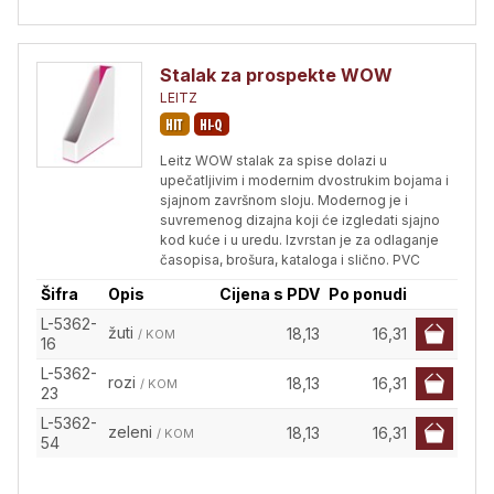
Stalak za prospekte WOW
LEITZ
Leitz WOW stalak za spise dolazi u
upečatljivim i modernim dvostrukim bojama i
sjajnom završnom sloju. Modernog je i
suvremenog dizajna koji će izgledati sjajno
kod kuće i u uredu. Izvrstan je za odlaganje
časopisa, brošura, kataloga i slično. PVC
Šifra
Opis
Cijena s PDV
Po ponudi
L-5362-
žuti
18,13
16,31
/ KOM
16
L-5362-
rozi
18,13
16,31
/ KOM
23
L-5362-
zeleni
18,13
16,31
/ KOM
54