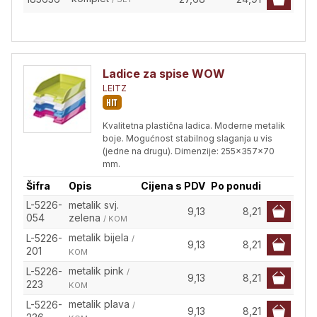
Ladice za spise WOW
LEITZ
Kvalitetna plastična ladica. Moderne metalik
boje. Mogućnost stabilnog slaganja u vis
(jedne na drugu). Dimenzije: 255x357x70
mm.
Šifra
Opis
Cijena s PDV
Po ponudi
L-5226-
metalik svj.
9,13
8,21
054
zelena
/ KOM
metalik bijela
L-5226-
/
9,13
8,21
201
KOM
metalik pink
L-5226-
/
9,13
8,21
223
KOM
metalik plava
L-5226-
/
9,13
8,21