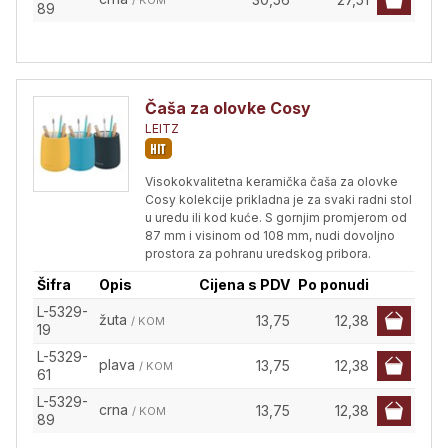
/ KOM
89
Čaša za olovke Cosy
LEITZ
Visokokvalitetna keramička čaša za olovke
Cosy kolekcije prikladna je za svaki radni stol
u uredu ili kod kuće. S gornjim promjerom od
87 mm i visinom od 108 mm, nudi dovoljno
prostora za pohranu uredskog pribora.
Šifra
Opis
Cijena s PDV
Po ponudi
L-5329-
žuta
13,75
12,38
/ KOM
19
L-5329-
plava
13,75
12,38
/ KOM
61
L-5329-
crna
13,75
12,38
/ KOM
89