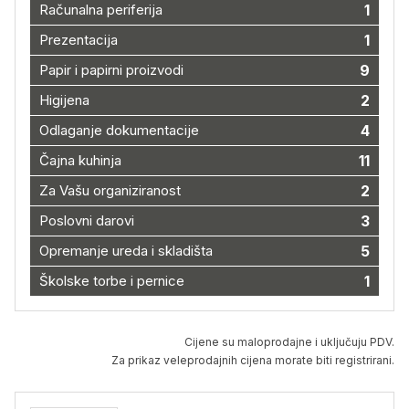
Računalna periferija
1
Prezentacija
1
Papir i papirni proizvodi
9
Higijena
2
Odlaganje dokumentacije
4
Čajna kuhinja
11
Za Vašu organiziranost
2
Poslovni darovi
3
Opremanje ureda i skladišta
5
Školske torbe i pernice
1
Cijene su maloprodajne i uključuju PDV.
Za prikaz veleprodajnih cijena morate biti registrirani.