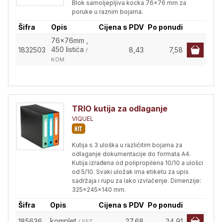
Blok samoljepljiva kocka 76x76 mm za
poruke u raznim bojama.
Šifra
Opis
Cijena s PDV
Po ponudi
76x76mm ,
450 listića
1832503
8,43
7,58
/
KOM
TRIO kutija za odlaganje
VIQUEL
Kutija s 3 uloška u različitim bojama za
odlaganje dokumentacije do formata A4.
Kutija izrađena od polipropilena 10/10 a ulošci
od 5/10. Svaki uložak ima etiketu za upis
sadržaja i rupu za lako izvlačenje. Dimenzije:
325x245x140 mm.
Šifra
Opis
Cijena s PDV
Po ponudi
komplet
185636
27,68
24,91
/ SET