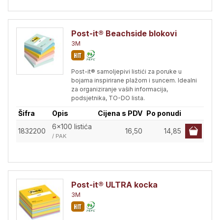
Post-it® Beachside blokovi
3M
Post-it® samoljepivi listići za poruke u
bojama inspirirane plažom i suncem. Idealni
za organiziranje vaših informacija,
podsjetnika, TO-DO lista.
Šifra
Opis
Cijena s PDV
Po ponudi
6x100 listića
1832200
16,50
14,85
/ PAK
Post-it® ULTRA kocka
3M