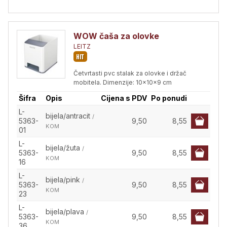
WOW čaša za olovke
LEITZ
Četvrtasti pvc stalak za olovke i držač
mobitela. Dimenzije: 10x10x9 cm
Šifra
Opis
Cijena s PDV
Po ponudi
L-
bijela/antracit
/
5363-
9,50
8,55
KOM
01
L-
bijela/žuta
/
5363-
9,50
8,55
KOM
16
L-
bijela/pink
/
5363-
9,50
8,55
KOM
23
L-
bijela/plava
/
5363-
9,50
8,55
KOM
36