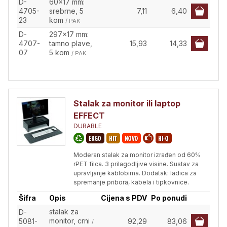
D-
60x17 mm:
4705-
srebrne, 5
7,11
6,40
23
kom
/ PAK
D-
297x17 mm:
4707-
tamno plave,
15,93
14,33
07
5 kom
/ PAK
Stalak za monitor ili laptop
EFFECT
DURABLE
Moderan stalak za monitor izrađen od 60%
rPET filca. 3 prilagodljive visine. Sustav za
upravljanje kablobima. Dodatak: ladica za
spremanje pribora, kabela i tipkovnice.
Šifra
Opis
Cijena s PDV
Po ponudi
stalak za
D-
monitor, crni
5081-
92,29
83,06
/