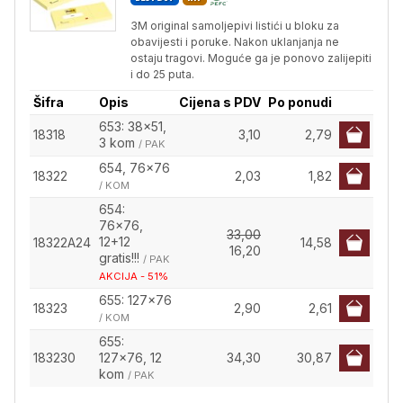
3M original samoljepivi listići u bloku za
obavijesti i poruke. Nakon uklanjanja ne
ostaju tragovi. Moguće ga je ponovo zalijepiti
i do 25 puta.
Šifra
Opis
Cijena s PDV
Po ponudi
653: 38x51,
18318
3,10
2,79
3 kom
/ PAK
654, 76x76
18322
2,03
1,82
/ KOM
654:
76x76,
33,00
12+12
18322A24
14,58
16,20
gratis!!!
/ PAK
AKCIJA - 51%
655: 127x76
18323
2,90
2,61
/ KOM
655:
183230
127x76, 12
34,30
30,87
kom
/ PAK