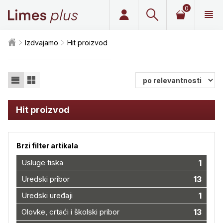
0
Limes plus
Izdvajamo
Hit proizvod
Hit proizvod
Brzi filter artikala
Usluge tiska
1
Uredski pribor
13
Uredski uređaji
1
Olovke, crtaći i školski pribor
13