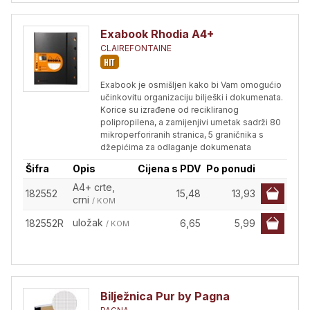
Exabook Rhodia A4+
CLAIREFONTAINE
Exabook je osmišljen kako bi Vam omogućio
učinkovitu organizaciju bilješki i dokumenata.
Korice su izrađene od recikliranog
polipropilena, a zamijenjivi umetak sadrži 80
mikroperforiranih stranica, 5 graničnika s
džepićima za odlaganje dokumenata
Šifra
Opis
Cijena s PDV
Po ponudi
A4+ crte,
182552
15,48
13,93
crni
/ KOM
uložak
182552R
6,65
5,99
/ KOM
Bilježnica Pur by Pagna