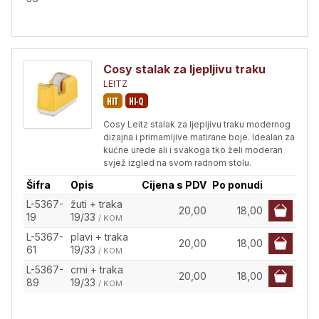
Cosy stalak za ljepljivu traku
LEITZ
Cosy Leitz stalak za ljepljivu traku modernog
dizajna i primamljive matirane boje. Idealan za
kućne urede ali i svakoga tko želi moderan
svjež izgled na svom radnom stolu.
Šifra
Opis
Cijena s PDV
Po ponudi
L-5367-
žuti + traka
20,00
18,00
19
19/33
/ KOM
L-5367-
plavi + traka
20,00
18,00
61
19/33
/ KOM
L-5367-
crni + traka
20,00
18,00
89
19/33
/ KOM