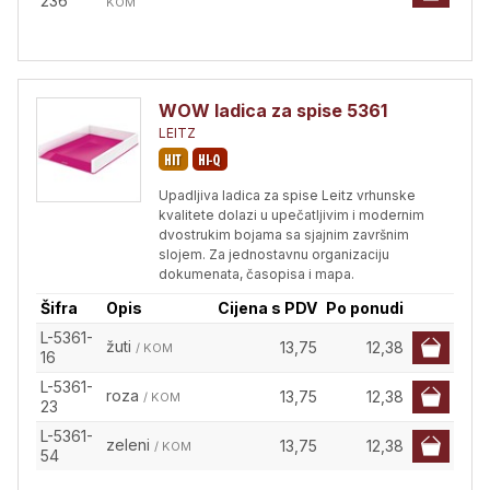
236
KOM
WOW ladica za spise 5361
LEITZ
Upadljiva ladica za spise Leitz vrhunske
kvalitete dolazi u upečatljivim i modernim
dvostrukim bojama sa sjajnim završnim
slojem. Za jednostavnu organizaciju
dokumenata, časopisa i mapa.
Šifra
Opis
Cijena s PDV
Po ponudi
L-5361-
žuti
13,75
12,38
/ KOM
16
L-5361-
roza
13,75
12,38
/ KOM
23
L-5361-
zeleni
13,75
12,38
/ KOM
54