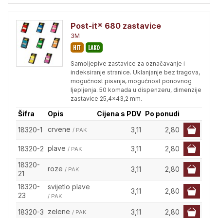
Post-it® 680 zastavice
3M
Samoljepive zastavice za označavanje i
indeksiranje stranice. Uklanjanje bez tragova,
mogućnost pisanja, mogućnost ponovnog
ljepljenja. 50 komada u dispenzeru, dimenzije
zastavice 25,4x43,2 mm.
Šifra
Opis
Cijena s PDV
Po ponudi
crvene
18320-1
3,11
2,80
/ PAK
plave
18320-2
3,11
2,80
/ PAK
18320-
roze
3,11
2,80
/ PAK
21
18320-
svijetlo plave
3,11
2,80
23
/ PAK
zelene
18320-3
3,11
2,80
/ PAK