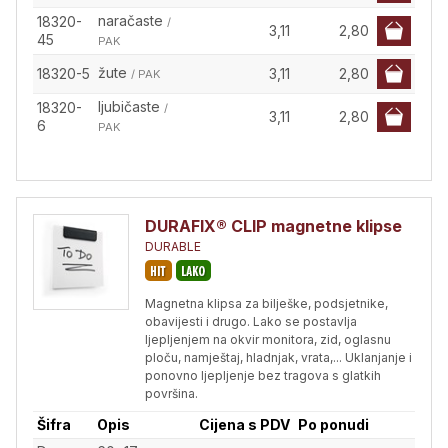
naračaste
18320-
/
3,11
2,80
45
PAK
žute
18320-5
3,11
2,80
/ PAK
ljubičaste
18320-
/
3,11
2,80
6
PAK
DURAFIX® CLIP magnetne klipse
DURABLE
Magnetna klipsa za bilješke, podsjetnike,
obavijesti i drugo. Lako se postavlja
ljepljenjem na okvir monitora, zid, oglasnu
ploču, namještaj, hladnjak, vrata,... Uklanjanje i
ponovno ljepljenje bez tragova s glatkih
površina.
Šifra
Opis
Cijena s PDV
Po ponudi