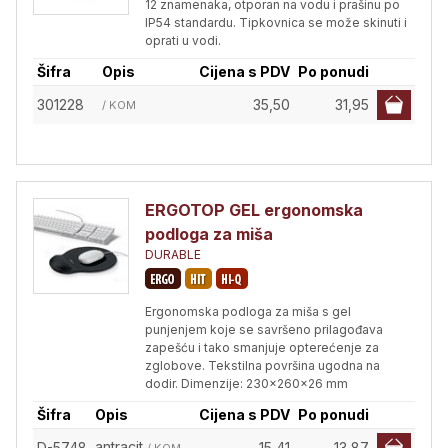
12 znamenaka, otporan na vodu i prašinu po
IP54 standardu. Tipkovnica se može skinuti i
oprati u vodi.
Šifra
Opis
Cijena s PDV
Po ponudi
301228
35,50
31,95
/ KOM
ERGOTOP GEL ergonomska
podloga za miša
DURABLE
Ergonomska podloga za miša s gel
punjenjem koje se savršeno prilagođava
zapešću i tako smanjuje opterećenje za
zglobove. Tekstilna površina ugodna na
dodir. Dimenzije: 230x260x26 mm
Šifra
Opis
Cijena s PDV
Po ponudi
antracit
D-5748
15,41
13,87