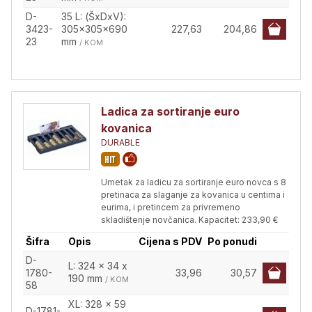
D-
35 L: (ŠxDxV):
3423-
305x305x690
227,63
204,86
23
mm
/ KOM
Ladica za sortiranje euro
kovanica
DURABLE
Umetak za ladicu za sortiranje euro novca s 8
pretinaca za slaganje za kovanica u centima i
eurima, i pretincem za privremeno
skladištenje novčanica. Kapacitet: 233,90 €
Šifra
Opis
Cijena s PDV
Po ponudi
D-
L: 324 x 34 x
1780-
33,96
30,57
190 mm
/ KOM
58
XL: 328 x 59
D-1781-