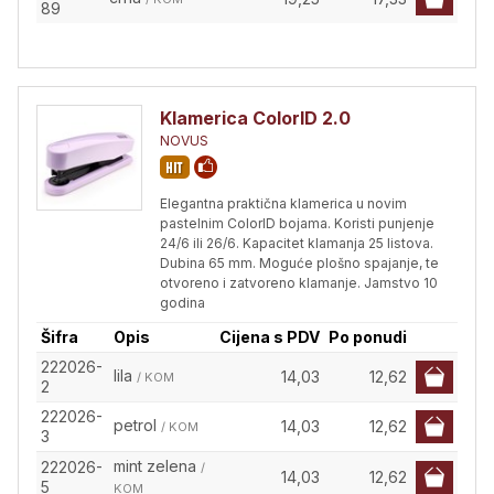
89
Klamerica ColorID 2.0
NOVUS
Elegantna praktična klamerica u novim
pastelnim ColorID bojama. Koristi punjenje
24/6 ili 26/6. Kapacitet klamanja 25 listova.
Dubina 65 mm. Moguće plošno spajanje, te
otvoreno i zatvoreno klamanje. Jamstvo 10
godina
Šifra
Opis
Cijena s PDV
Po ponudi
222026-
lila
14,03
12,62
/ KOM
2
222026-
petrol
14,03
12,62
/ KOM
3
mint zelena
222026-
/
14,03
12,62
5
KOM