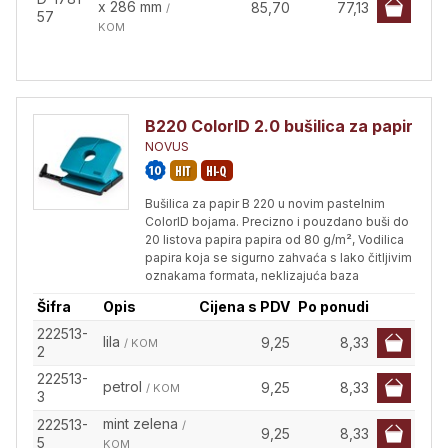
x 286 mm
85,70
77,13
/
57
KOM
B220 ColorID 2.0 bušilica za papir
NOVUS
Bušilica za papir B 220 u novim pastelnim
ColorID bojama. Precizno i pouzdano buši do
20 listova papira papira od 80 g/m², Vodilica
papira koja se sigurno zahvaća s lako čitljivim
oznakama formata, neklizajuća baza
Šifra
Opis
Cijena s PDV
Po ponudi
222513-
lila
9,25
8,33
/ KOM
2
222513-
petrol
9,25
8,33
/ KOM
3
mint zelena
222513-
/
9,25
8,33
5
KOM