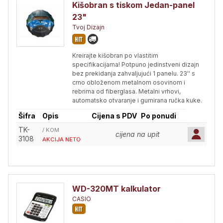
Kišobran s tiskom Jedan-panel
23"
Tvoj Dizajn
Kreirajte kišobran po vlastitim
specifikacijama! Potpuno jedinstveni dizajn
bez prekidanja zahvaljujući 1 panelu. 23'' s
crno obloženom metalnom osovinom i
rebrima od fiberglasa. Metalni vrhovi,
automatsko otvaranje i gumirana ručka kuke.
Šifra
Opis
Cijena s PDV
Po ponudi
TK-
/ KOM
cijena na upit
3108
AKCIJA NETO
WD-320MT kalkulator
CASIO