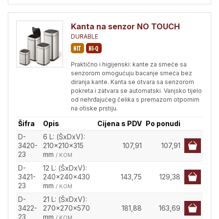
Kanta na senzor NO TOUCH
DURABLE
Praktično i higijenski: kante za smeće sa
senzorom omogućuju bacanje smeća bez
diranja kante. Kanta se otvara sa senzorom
pokreta i zatvara se automatski. Vanjsko tijelo
od nehrđajućeg čelika s premazom otpornim
na otiske prstiju.
Šifra
Opis
Cijena s PDV
Po ponudi
D-
6 L: (ŠxDxV):
3420-
210x210x315
107,91
107,91
23
mm
/ KOM
D-
12 L: (ŠxDxV):
3421-
240x240x430
143,75
129,38
23
mm
/ KOM
D-
21 L: (ŠxDxV):
3422-
270x270x570
181,88
163,69
23
mm
/ KOM