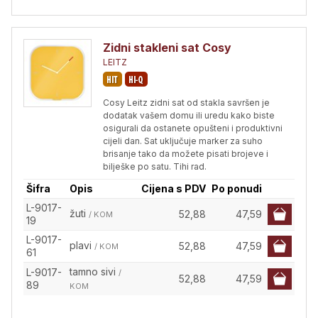
Zidni stakleni sat Cosy
LEITZ
Cosy Leitz zidni sat od stakla savršen je
dodatak vašem domu ili uredu kako biste
osigurali da ostanete opušteni i produktivni
cijeli dan. Sat uključuje marker za suho
brisanje tako da možete pisati brojeve i
bilješke po satu. Tihi rad.
Šifra
Opis
Cijena s PDV
Po ponudi
L-9017-
žuti
52,88
47,59
/ KOM
19
L-9017-
plavi
52,88
47,59
/ KOM
61
tamno sivi
L-9017-
/
52,88
47,59
89
KOM