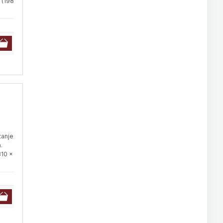
 (198
zanje
.
310 x