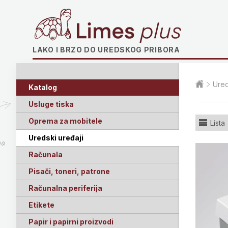
Limes plus
LAKO I BRZO DO UREDSKOG PRIBORA
Ured
Katalog
Usluge tiska
Oprema za mobitele
Lista
Uredski uređaji
ga
Računala
Pisači, toneri, patrone
Računalna periferija
Etikete
Papir i papirni proizvodi