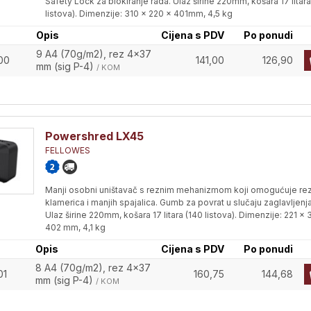
Safety Lock za blokiranje rada. Ulaz širine 220mm, košara 17 litara
listova). Dimenzije: 310 x 220 x 401mm, 4,5 kg
Opis
Cijena s PDV
Po ponudi
9 A4 (70g/m2), rez 4x37
00
141,00
126,90
mm (sig P-4)
/ KOM
Powershred LX45
FELLOWES
Manji osobni uništavač s reznim mehanizmom koji omogućuje re
klamerica i manjih spajalica. Gumb za povrat u slučaju zaglavljenja
Ulaz širine 220mm, košara 17 litara (140 listova). Dimenzije: 221 x 
402 mm, 4,1 kg
Opis
Cijena s PDV
Po ponudi
8 A4 (70g/m2), rez 4x37
01
160,75
144,68
mm (sig P-4)
/ KOM