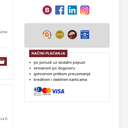
irine
NAČINI PLAĆANJA
po ponudi uz dodatni popust
virmanom po dogovoru
gotovinom prilikom preuzimanja
kreditnim i debitnim karticama
ava 6