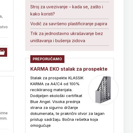
Stroj za uvezivanje – kada se, zašto i
kako koristi?
a,
Vodič za savršeno plastificiranje papira
mstvo
Trik za jednostavno ukrašavanje bez
uništavanja i bušenja zidova
PREPORUČAMO
KARMA EKO stalak za prospekte
Stalak za prospekte KLASSIK
KARMA za A4/C4 od 100%
recikliranog materijala.
Dodijeljen ekološki certifikat
Blue Angel. Visoka prednja
strana za sigurno držanje
irine
dokumenata, te prakrični otvor za lagan
6 mm.
pristup sadržaju. Bočna rešetka koja
omogućuje