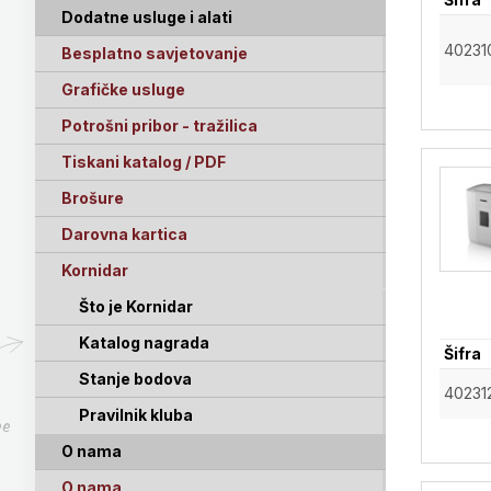
Dodatne usluge i alati
40231
Besplatno savjetovanje
Grafičke usluge
Potrošni pribor - tražilica
Tiskani katalog / PDF
Brošure
Darovna kartica
Kornidar
Što je Kornidar
Katalog nagrada
Šifra
Stanje bodova
40231
Pravilnik kluba
pe
O nama
O nama