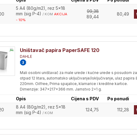
5 A4 (80g/m2), rez 5x18
99,38
mm (sig P-4)
00
80,49
/ KOM
AKCIJA
89,44
- 10%
Uništavač papira PaperSAFE 120
DAHLE
Mali osobni uništavač za male urede i kućne urede s posudom za
otpad 12 litara, automatsko uključivanje/isključivanje, ulaz papira š
220mm. Oilfree, Prima spajalice, klamarice i kreditne kartice.
Dimenzije: 347x217x366 mm. Jamstvo 2+1 g.
Opis
Cijena s PDV
Po ponudi
8 A4 (80g/m2), rez 5x18
20
124,75
112,28
mm (sig P-4)
/ KOM