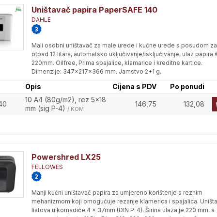
Uništavač papira PaperSAFE 140
DAHLE
Mali osobni uništavač za male urede i kućne urede s posudom za
otpad 12 litara, automatsko uključivanje/isključivanje, ulaz papira š
220mm. Oilfree, Prima spajalice, klamarice i kreditne kartice.
Dimenzije: 347x217x366 mm. Jamstvo 2+1 g.
Opis
Cijena s PDV
Po ponudi
10 A4 (80g/m2), rez 5x18
40
146,75
132,08
mm (sig P-4)
/ KOM
Powershred LX25
FELLOWES
Manji kućni uništavač papira za umjereno korištenje s reznim
mehanizmom koji omogućuje rezanje klamerica i spajalica. Uništ
listova u komadiće 4 x 37mm (DIN P-4). Širina ulaza je 220 mm, a