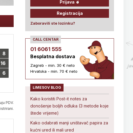
Prijava
Registracija
Zaboravili ste lozinku?
CALL CENTAR
01 6061 555
8
Besplatna dostava
A
16
ja
Zagreb - min. 30 € neto
Hrvatska - min. 70 € neto
6
LIMESOV BLOG
Kako koristiti Post-it notes za
uju PDV.
donošenje boljih odluka (3 metode koje
strirani.
štede vrijeme)
Kako odabrati manji uništavač papira za
kućni ured ili mali ured