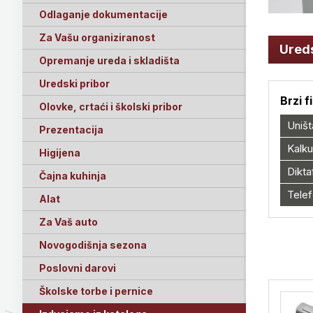
Odlaganje dokumentacije
Za Vašu organiziranost
Ureds
Opremanje ureda i skladišta
Uredski pribor
Brzi f
Olovke, crtaći i školski pribor
Uništ
Prezentacija
Kalku
Higijena
Dikta
Čajna kuhinja
Telef
Alat
Za Vaš auto
Novogodišnja sezona
Poslovni darovi
Školske torbe i pernice