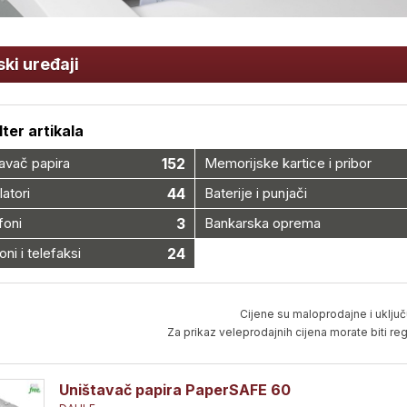
ki uređaji
ilter artikala
avač papira
152
Memorijske kartice i pribor
latori
44
Baterije i punjači
foni
3
Bankarska oprema
oni i telefaksi
24
Cijene su maloprodajne i uključ
Za prikaz veleprodajnih cijena morate biti regi
Uništavač papira PaperSAFE 60