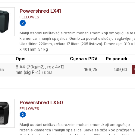
Powershred LX41
FELLOWES
Manji osobni uništavač s reznim mehanizmom koji omogućuje re
klamerica i manjih spajalica. Gumb za povrat u slučaju zaglavljenja
Ulaz širine 220mm, košara 17 litara (205 listova). Dimenzije: 310 x
x 401 mm, 5,1 kg
Opis
Cijena s PDV
Po ponudi
8 A4 (70g/m2), rez 4x12
95
166,25
149,63
mm (sig P-4)
/ KOM
Powershred LX50
FELLOWES
Manji osobni uništavač s reznim mehanizmom, koji omogućuje
rezanje klamerica i manjih spajalica. Glava se diže kod pražnjenja