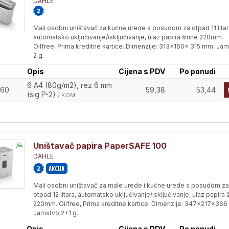
DAHLE
Mali osobni uništavač za kućne urede s posudom za otpad 11 litar
automatsko uključivanje/isključivanje, ulaz papira širine 220mm.
Oilfree, Prima kreditne kartice. Dimenzije: 313x160x 315 mm. Ja
2 g.
Opis
Cijena s PDV
Po ponudi
6 A4 (80g/m2), rez 6 mm
060
59,38
53,44
(sig P-2)
/ KOM
Uništavač papira PaperSAFE 100
DAHLE
Mali osobni uništavač za male urede i kućne urede s posudom za
otpad 12 litara, automatsko uključivanje/isključivanje, ulaz papira š
220mm. Oilfree, Prima kreditne kartice. Dimenzije: 347x217x36
Jamstvo 2+1 g.
Opis
Cijena s PDV
Po ponudi