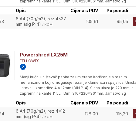
zapremnina kante 11,5L.. Dim: 310x220x361mm. Jamstvo 2g
Opis
Cijena s PDV
Po ponudi
6 A4 (70g/m2), rez 4x37
93
105,61
95,05
mm (sig P-4)
/ KOM
Powershred LX25M
FELLOWES
Manji kućni uništavač papira za umjereno korištenje s reznim
mehanizmom koji omogućuje rezanje klamerica i spajalica. Uništ
listova u komadiće 4 x 12mm (DIN P-4). Širina ulaza je 220 mm, a
zapremnina kante 11,5L.. Dim: 310x220x361mm. Jamstvo 2g
Opis
Cijena s PDV
Po ponudi
6 A4 (70g/m2), rez 4x12
94
128,00
115,20
mm (sig P-4)
/ KOM