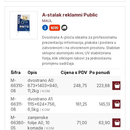
A-stalak reklamni Public
MAUL
Dvostrana A-ploča idealna za profesionalnu
prezentaciju informacija, plakata i postera u
zatvorenom i na otvorenom prostoru. Stabilan
sklopivi aluminijski okvir, UV stabilizirana
folija, klik otklopni rubovi za jednostavnu
promjenu sadržaja.
Šifra
Opis
Cijena s PDV
Po ponudi
M-
dvostrano A0:
66310-
873x1403x940,
248,75
223,88
08
11,2kg
/ KOM
M-
dvostrano A1:
66311-
1115x624x756,
161,25
145,13
08
6,5kg
/ KOM
M-
zamjenske
66380-
folije A0, 10
71,00
63,90
05
komada
/ KOM