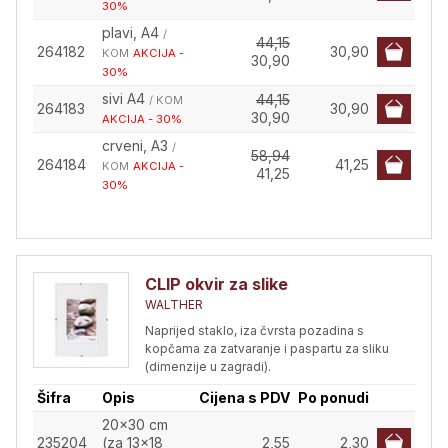
30%
plavi, A4
/
44,15
264182
30,90
KOM
AKCIJA -
30,90
30%
sivi A4
44,15
/ KOM
264183
30,90
30,90
AKCIJA - 30%
crveni, A3
/
58,94
264184
41,25
KOM
AKCIJA -
41,25
30%
CLIP okvir za slike
WALTHER
Naprijed staklo, iza čvrsta pozadina s
kopčama za zatvaranje i paspartu za sliku
(dimenzije u zagradi).
Šifra
Opis
Cijena s PDV
Po ponudi
20x30 cm
235204
(za 13x18
2,55
2,30