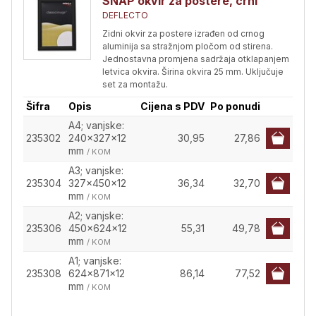
SNAP okvir za postere, crni
DEFLECTO
Zidni okvir za postere izrađen od crnog
aluminija sa stražnjom pločom od stirena.
Jednostavna promjena sadržaja otklapanjem
letvica okvira. Širina okvira 25 mm. Uključuje
set za montažu.
Šifra
Opis
Cijena s PDV
Po ponudi
A4; vanjske:
235302
240x327x12
30,95
27,86
mm
/ KOM
A3; vanjske:
235304
327x450x12
36,34
32,70
mm
/ KOM
A2; vanjske:
235306
450x624x12
55,31
49,78
mm
/ KOM
A1; vanjske:
235308
624x871x12
86,14
77,52
mm
/ KOM