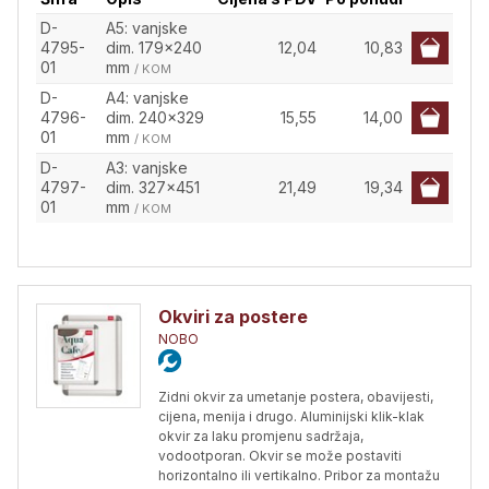
D-
A5: vanjske
4795-
dim. 179x240
12,04
10,83
01
mm
/ KOM
D-
A4: vanjske
4796-
dim. 240x329
15,55
14,00
01
mm
/ KOM
D-
A3: vanjske
4797-
dim. 327x451
21,49
19,34
01
mm
/ KOM
Okviri za postere
NOBO
Zidni okvir za umetanje postera, obavijesti,
cijena, menija i drugo. Aluminijski klik-klak
okvir za laku promjenu sadržaja,
vodootporan. Okvir se može postaviti
horizontalno ili vertikalno. Pribor za montažu