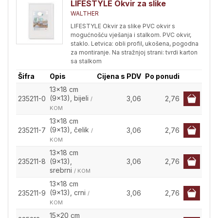
LIFESTYLE Okvir za slike
WALTHER
LIFESTYLE Okvir za slike PVC okvir s
mogućnošću vješanja i stalkom. PVC okvir,
staklo. Letvica: obli profil, ukošena, pogodna
za montiranje. Na stražnjoj strani: tvrdi karton
sa stalkom
Šifra
Opis
Cijena s PDV
Po ponudi
13x18 cm
(9x13), bijeli
235211-0
3,06
2,76
/
KOM
13x18 cm
(9x13), čelik
235211-7
3,06
2,76
/
KOM
13x18 cm
235211-8
(9x13),
3,06
2,76
srebrni
/ KOM
13x18 cm
(9x13), crni
235211-9
3,06
2,76
/
KOM
15x20 cm