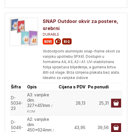
SNAP Outdoor okvir za postere,
srebrni
DURABLE
Vodootporni aluminijski snap-frame okviri za
vanjsku upotrebu (IPX4). Dostupni u
formatima A4, A3, A2 i A1. UV-stabilizirana
folija sprječava blijeđenje, a gumena brtva
štiti od vlage. Brza izmjena plakata bez alata.
Idealno za vanjske zidove
Šifra
Opis
Cijena s PDV
Po ponudi
A3: vanjske
D-
dim.
5034-
28,13
25,31
327x451mm
/
23
KOM
A2: vanjske
D-
dim.
5046-
43,95
39,56
450x624mm
/