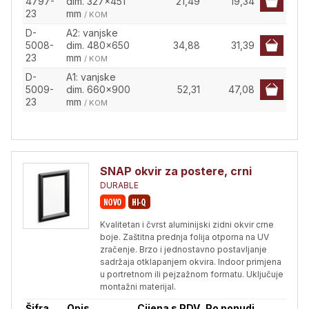
4797-
dim. 327x451
21,49
19,34
23
mm
/ KOM
D-
A2: vanjske
5008-
dim. 480x650
34,88
31,39
23
mm
/ KOM
D-
A1: vanjske
5009-
dim. 660x900
52,31
47,08
23
mm
/ KOM
SNAP okvir za postere, crni
DURABLE
Kvalitetan i čvrst aluminijski zidni okvir crne
boje. Zaštitna prednja folija otporna na UV
zračenje. Brzo i jednostavno postavljanje
sadržaja otklapanjem okvira. Indoor primjena
u portretnom ili pejzažnom formatu. Uključuje
montažni materijal.
Šifra
Opis
Cijena s PDV
Po ponudi