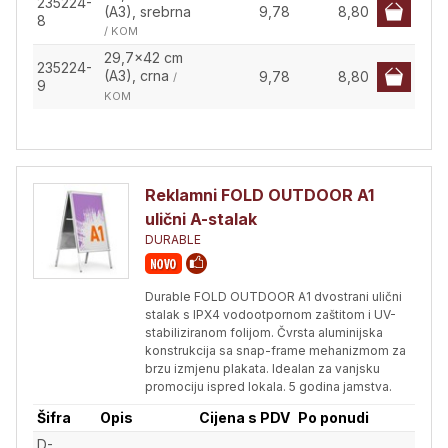
235224-
(A3), srebrna
9,78
8,80
8
/ KOM
29,7x42 cm
235224-
(A3), crna
9,78
8,80
/
9
KOM
Reklamni FOLD OUTDOOR A1
ulični A-stalak
DURABLE
Durable FOLD OUTDOOR A1 dvostrani ulični
stalak s IPX4 vodootpornom zaštitom i UV-
stabiliziranom folijom. Čvrsta aluminijska
konstrukcija sa snap-frame mehanizmom za
brzu izmjenu plakata. Idealan za vanjsku
promociju ispred lokala. 5 godina jamstva.
Šifra
Opis
Cijena s PDV
Po ponudi
D-