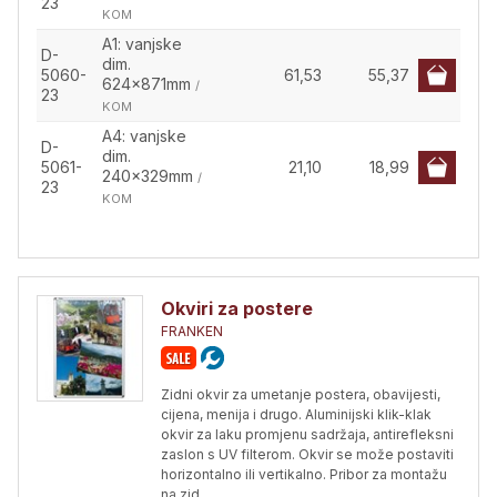
23
KOM
A1: vanjske
D-
dim.
5060-
61,53
55,37
624x871mm
/
23
KOM
A4: vanjske
D-
dim.
5061-
21,10
18,99
240x329mm
/
23
KOM
Okviri za postere
FRANKEN
Zidni okvir za umetanje postera, obavijesti,
cijena, menija i drugo. Aluminijski klik-klak
okvir za laku promjenu sadržaja, antirefleksni
zaslon s UV filterom. Okvir se može postaviti
horizontalno ili vertikalno. Pribor za montažu
na zid.