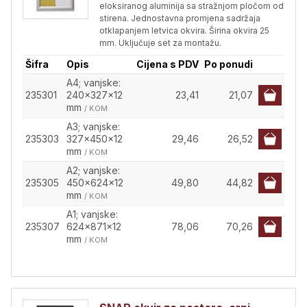
eloksiranog aluminija sa stražnjom pločom od
stirena. Jednostavna promjena sadržaja
otklapanjem letvica okvira. Širina okvira 25
mm. Uključuje set za montažu.
Šifra
Opis
Cijena s PDV
Po ponudi
A4; vanjske:
235301
240x327x12
23,41
21,07
mm
/ KOM
A3; vanjske:
235303
327x450x12
29,46
26,52
mm
/ KOM
A2; vanjske:
235305
450x624x12
49,80
44,82
mm
/ KOM
A1; vanjske:
235307
624x871x12
78,06
70,26
mm
/ KOM