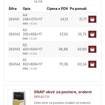
na zid.
Šifra
Opis
Cijena s PDV
Po ponudi
A4:
264141
248x370x17
24,13
21,71
mm
/ KOM
A3:
264142
335x458x17
37,50
33,75
mm
/ KOM
A2:
264143
420x594x17
48,88
43,99
mm
/ KOM
A1:
264144
652x899x17
70,38
63,34
mm
/ KOM
SNAP okvir za postere, srebrni
DEFLECTO
Zidni okvir za postere izrađen od srebrno