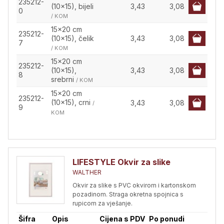
235212-
(10x15), bijeli
3,43
3,08
0
/ KOM
15x20 cm
235212-
(10x15), čelik
3,43
3,08
7
/ KOM
15x20 cm
235212-
(10x15),
3,43
3,08
8
srebrni
/ KOM
15x20 cm
235212-
(10x15), crni
3,43
3,08
/
9
KOM
LIFESTYLE Okvir za slike
WALTHER
Okvir za slike s PVC okvirom i kartonskom
pozadinom. Straga okretna spojnica s
rupicom za vješanje.
Šifra
Opis
Cijena s PDV
Po ponudi