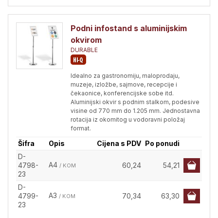
Podni infostand s aluminijskim
okvirom
DURABLE
Idealno za gastronomiju, maloprodaju,
muzeje, izložbe, sajmove, recepcije i
čekaonice, konferencijske sobe itd.
Aluminijski okvir s podnim stalkom, podesive
visine od 770 mm do 1.205 mm. Jednostavna
rotacija iz okomitog u vodoravni položaj
format.
Šifra
Opis
Cijena s PDV
Po ponudi
D-
A4
4798-
60,24
54,21
/ KOM
23
D-
A3
4799-
70,34
63,30
/ KOM
23