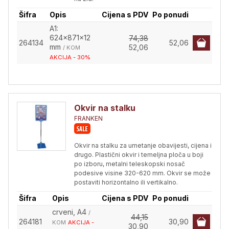
Šifra
Opis
Cijena s PDV
Po ponudi
A1:
624x871x12
74,38
264134
52,06
mm
52,06
/ KOM
AKCIJA - 30%
Okvir na stalku
FRANKEN
Okvir na stalku za umetanje obavijesti, cijena i
drugo. Plastični okvir i temeljna ploča u boji
po izboru, metalni teleskopski nosač
podesive visine 320-620 mm. Okvir se može
postaviti horizontalno ili vertikalno.
Šifra
Opis
Cijena s PDV
Po ponudi
crveni, A4
/
44,15
264181
30,90
KOM
AKCIJA -
30,90