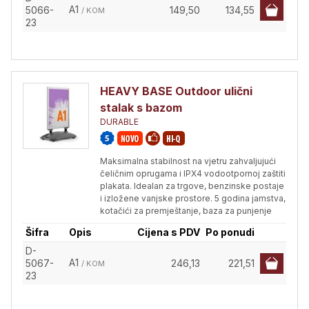
A1
5066-
149,50
134,55
/ KOM
23
HEAVY BASE Outdoor ulični
stalak s bazom
DURABLE
Maksimalna stabilnost na vjetru zahvaljujući
čeličnim oprugama i IPX4 vodootpornoj zaštiti
plakata. Idealan za trgove, benzinske postaje
i izložene vanjske prostore. 5 godina jamstva,
kotačići za premještanje, baza za punjenje
Šifra
Opis
Cijena s PDV
Po ponudi
D-
A1
5067-
246,13
221,51
/ KOM
23