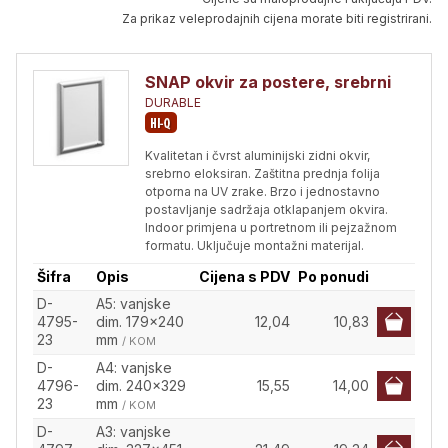
Za prikaz veleprodajnih cijena morate biti registrirani.
SNAP okvir za postere, srebrni
DURABLE
Kvalitetan i čvrst aluminijski zidni okvir,
srebrno eloksiran. Zaštitna prednja folija
otporna na UV zrake. Brzo i jednostavno
postavljanje sadržaja otklapanjem okvira.
Indoor primjena u portretnom ili pejzažnom
formatu. Uključuje montažni materijal.
Šifra
Opis
Cijena s PDV
Po ponudi
D-
A5: vanjske
4795-
dim. 179x240
12,04
10,83
23
mm
/ KOM
D-
A4: vanjske
4796-
dim. 240x329
15,55
14,00
23
mm
/ KOM
D-
A3: vanjske