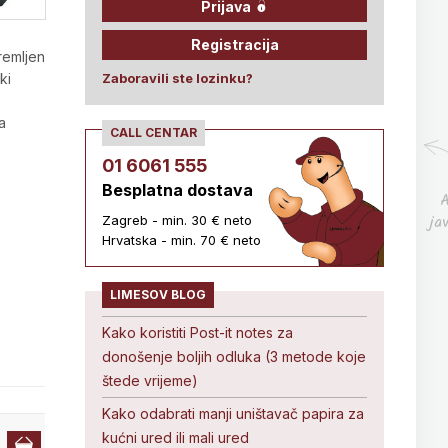
Prijava
Registracija
remljen
ki
Zaboravili ste lozinku?
a
CALL CENTAR
01 6061 555
Besplatna dostava
A
ja
Zagreb - min. 30 € neto
Hrvatska - min. 70 € neto
LIMESOV BLOG
Kako koristiti Post-it notes za
donošenje boljih odluka (3 metode koje
štede vrijeme)
Kako odabrati manji uništavač papira za
kućni ured ili mali ured