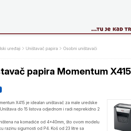
ski uređaji
Uništavač papira
Osobni uništavači
štavač papira Momentum X415
entum X415 je idealan uništavač za male uredske
Uništava do 15 listova odjednom i radi neprekidno 2
 uništena na komadiće od 4x40mm, što ovom modelu
u razinu sigurnosti od P4. Koš od 23 litre sa