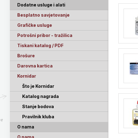
Dodatne usluge i alati
Besplatno savjetovanje
Grafičke usluge
Potrošni pribor - tražilica
Tiskani katalog / PDF
Brošure
Darovna kartica
Kornidar
Što je Kornidar
Katalog nagrada
Stanje bodova
Pravilnik kluba
pe
O nama
O nama