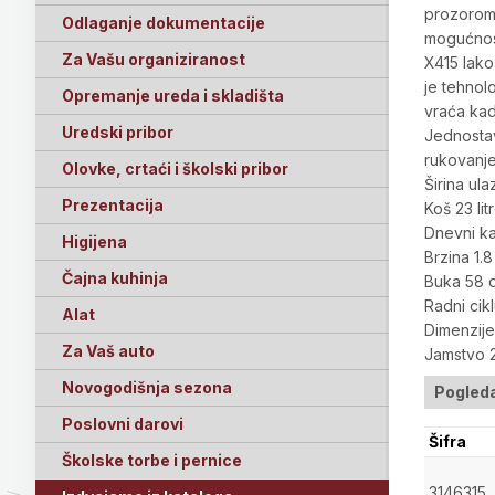
prozorom 
Odlaganje dokumentacije
mogućnost
Za Vašu organiziranost
X415 lako
je tehnolo
Opremanje ureda i skladišta
vraća kad
Uredski pribor
Jednostav
rukovanje
Olovke, crtaći i školski pribor
Širina ul
Prezentacija
Koš 23 lit
Dnevni ka
Higijena
Brzina 1.
Čajna kuhinja
Buka 58 
Radni cikl
Alat
Dimenzij
Za Vaš auto
Jamstvo 2
Novogodišnja sezona
Pogleda
Poslovni darovi
Šifra
Školske torbe i pernice
3146315