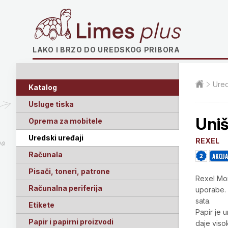
Limes plus
LAKO I BRZO DO UREDSKOG PRIBORA
Ured
Katalog
Usluge tiska
Uni
Oprema za mobitele
Uredski uređaji
REXEL
ga
Računala
Pisači, toneri, patrone
Rexel Mom
Računalna periferija
uporabe. 
sata.
Etikete
Papir je
Papir i papirni proizvodi
daje visok