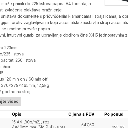
može primiti do 225 listova papira A4 formata, a
 izvlačenja olakšava pražnjenje.
 uništava dokumente s pričvršćenim klamaricama i spajalicama, a op
gijom protiv zaglavljivanja koja automatski zaustavlja stroj i automats
 se umetne previše papira.
ni, intuitivni gumbi za upravljanje dodirom čine X415 jednostavnim z
.
aza 223mm
re/225 listova
pacitet: 250 listova
8 m/min
dB
us 120 min on / 60 min off
e 370x279x465mm, 12,5kg
 godine na stroj
jte video
Opis
Cijena s PDV
Po ponudi
15 A4 (80g/m2), rez
547,50
4x40mm mm (Sig P-4)
455,63
/ KOM