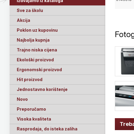
Izdvajamo iz kataloga
Sve za školu
Akcija
Poklon uz kupovinu
Fotog
Najbolja kupnja
Trajno niska cijena
Ekološki proizvod
Ergonomski proizvod
Hit proizvod
Jednostavno korištenje
Novo
Preporučamo
Visoka kvaliteta
Treba
Rasprodaja, do isteka zaliha