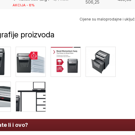
506,25
AKCIJA - 8%
Cijene su maloprodajne i uključ
rafije proizvoda
te li i ovo?