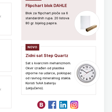
Flipchart blok DAHLE
Blok za flipchart ploče sa 6
:
standardnih rupa. 20 listova
80 gr. bijelog papira.
NOVO
Zidni sat Step Quartz
Sat s kvarcnim mehanizmom.
Okvir izrađen od plastike
otporne na udarce, poklopac
od ravnog mineralnog stakla.
Koristi 1xAA bateriju
(uključeno).
: