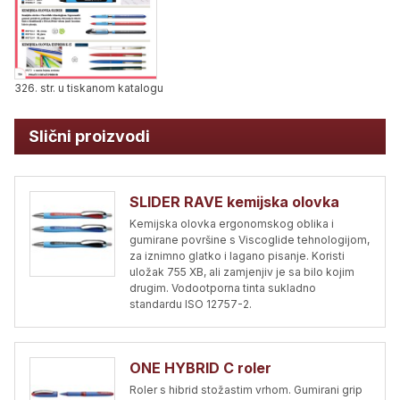
326. str. u tiskanom katalogu
Slični proizvodi
SLIDER RAVE kemijska olovka
Kemijska olovka ergonomskog oblika i
gumirane površine s Viscoglide tehnologijom,
za iznimno glatko i lagano pisanje. Koristi
uložak 755 XB, ali zamjenjiv je sa bilo kojim
drugim. Vodootporna tinta sukladno
standardu ISO 12757-2.
ONE HYBRID C roler
Roler s hibrid stožastim vrhom. Gumirani grip