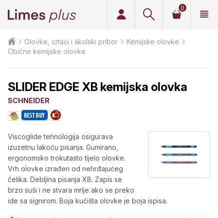
0
Limes plus
Olovke, crtaći i školski pribor
Kemijske olovke
Obične kemijske olovke
SLIDER EDGE XB kemijska olovka
SCHNEIDER
Viscoglide tehnologija osigurava
izuzetnu lakoću pisanja. Gumirano,
ergonomsko trokutasto tijelo olovke.
Vrh olovke izrađen od nehrđajućeg
čelika. Debljina pisanja XB. Zapis se
brzo suši i ne stvara mrlje ako se preko
ide sa signirom. Boja kućišta olovke je boja ispisa.