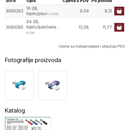
Šifra
Opis
Cijena s PDV
Po ponudi
16 GB,
3089283
9,04
8,13
bijelo/plavi
/ KOM
64 GB,
bijelo/ljubičasta
3089285
13,08
11,77
/
KOM
Cijene su maloprodajne i uključuju PDV.
Fotografije proizvoda
Katalog