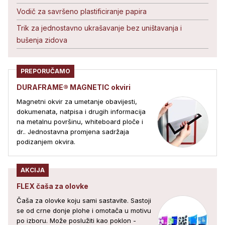
Vodič za savršeno plastificiranje papira
Trik za jednostavno ukrašavanje bez uništavanja i
bušenja zidova
PREPORUČAMO
DURAFRAME® MAGNETIC okviri
Magnetni okvir za umetanje obavijesti,
dokumenata, natpisa i drugih informacija
na metalnu površinu, whiteboard ploče i
dr.. Jednostavna promjena sadržaja
podizanjem okvira.
AKCIJA
FLEX čaša za olovke
Čaša za olovke koju sami sastavite. Sastoji
se od crne donje plohe i omotača u motivu
po izboru. Može poslužiti kao poklon -