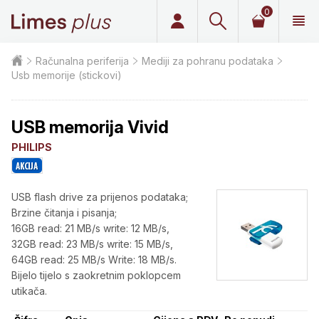
0
Limes plus
Računalna periferija
Mediji za pohranu podataka
Usb memorije (stickovi)
USB memorija Vivid
PHILIPS
USB flash drive za prijenos podataka;
Brzine čitanja i pisanja;
16GB read: 21 MB/s write: 12 MB/s,
32GB read: 23 MB/s write: 15 MB/s,
64GB read: 25 MB/s Write: 18 MB/s.
Bijelo tijelo s zaokretnim poklopcem
utikača.