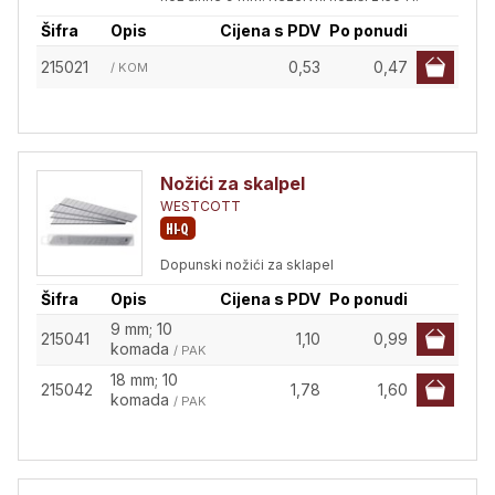
Šifra
Opis
Cijena s PDV
Po ponudi
215021
0,53
0,47
/ KOM
Nožići za skalpel
WESTCOTT
Dopunski nožići za sklapel
Šifra
Opis
Cijena s PDV
Po ponudi
9 mm; 10
215041
1,10
0,99
komada
/ PAK
18 mm; 10
215042
1,78
1,60
komada
/ PAK