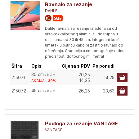
Ravnalo za rezanje
DAHLE
Dahle ravnala za rezanje izrađena su od
visokokvalitetnog aluminija i dostupna u
duljinama od 30 ili 45 cm. Integrirani čelični
umetak u oštricu kako bi zaštitio ravnalo od
oštećenja. Gradacija u cm omogućuje radnu
preciznost: do točnog milimetra!
Šifra
Opis
Cijena s PDV
Po ponudi
30 cm
20,35
/ KOM
215071
14,25
14,25
AKCIJA - 30%
45 cm
215072
26,25
23,63
/ KOM
Podloga za rezanje VANTAGE
VANTAGE