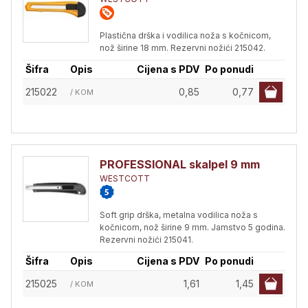
Plastična drška i vodilica noža s kočnicom,
nož širine 18 mm. Rezervni nožići 215042.
Šifra
Opis
Cijena s PDV
Po ponudi
215022
0,85
0,77
/ KOM
PROFESSIONAL skalpel 9 mm
WESTCOTT
Soft grip drška, metalna vodilica noža s
kočnicom, nož širine 9 mm. Jamstvo 5 godina.
Rezervni nožići 215041.
Šifra
Opis
Cijena s PDV
Po ponudi
215025
1,61
1,45
/ KOM