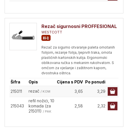
Rezač sigurnosni PROFFESIONAL
WESTCOTT
Rezač za sigurno otvaranje paleta omotanih
folijom, rezanje folija, ljepivih traka, omota
plastičnih kartonskih kutija. Ergonomski
oblikovana ručka s mekanim rukohvatom. S
omčom za vješanje i zaštitnom kapom,
dvostruka oštrica.
Šifra
Opis
Cijena s PDV
Po ponudi
rezač
215011
3,65
3,29
/ KOM
refil nožići, 10
215043
komada (za
2,58
2,32
215011)
/ PAK