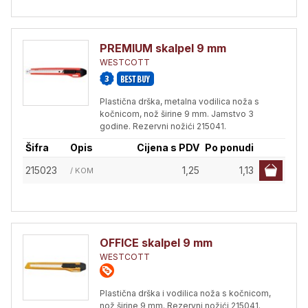
PREMIUM skalpel 9 mm
WESTCOTT
Plastična drška, metalna vodilica noža s
kočnicom, nož širine 9 mm. Jamstvo 3
godine. Rezervni nožići 215041.
Šifra
Opis
Cijena s PDV
Po ponudi
215023
1,25
1,13
/ KOM
OFFICE skalpel 9 mm
WESTCOTT
Plastična drška i vodilica noža s kočnicom,
nož širine 9 mm. Rezervni nožići 215041.