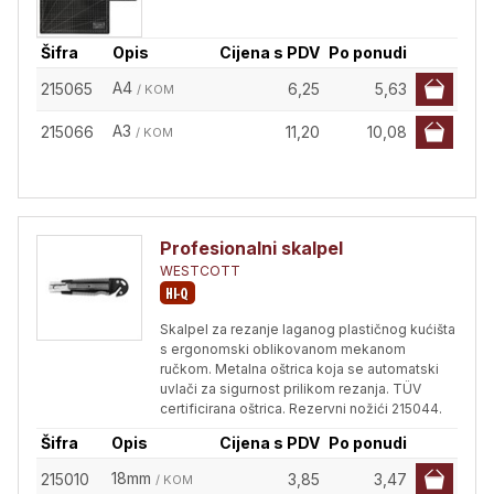
Šifra
Opis
Cijena s PDV
Po ponudi
A4
215065
6,25
5,63
/ KOM
A3
215066
11,20
10,08
/ KOM
Profesionalni skalpel
WESTCOTT
Skalpel za rezanje laganog plastičnog kućišta
s ergonomski oblikovanom mekanom
ručkom. Metalna oštrica koja se automatski
uvlači za sigurnost prilikom rezanja. TÜV
certificirana oštrica. Rezervni nožići 215044.
Šifra
Opis
Cijena s PDV
Po ponudi
18mm
215010
3,85
3,47
/ KOM