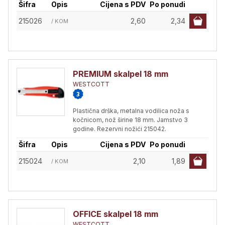
Šifra
Opis
Cijena s PDV
Po ponudi
215026
2,60
2,34
/ KOM
PREMIUM skalpel 18 mm
WESTCOTT
Plastična drška, metalna vodilica noža s
kočnicom, nož širine 18 mm. Jamstvo 3
godine. Rezervni nožići 215042.
Šifra
Opis
Cijena s PDV
Po ponudi
215024
2,10
1,89
/ KOM
OFFICE skalpel 18 mm
WESTCOTT