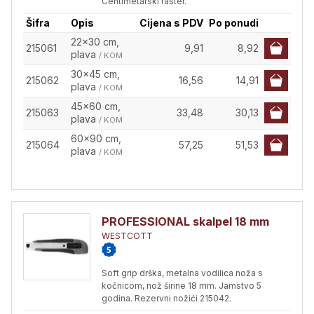
Centimetarski raster.
Šifra
Opis
Cijena s PDV
Po ponudi
22x30 cm,
215061
9,91
8,92
plava
/ KOM
30x45 cm,
215062
16,56
14,91
plava
/ KOM
45x60 cm,
215063
33,48
30,13
plava
/ KOM
60x90 cm,
215064
57,25
51,53
plava
/ KOM
PROFESSIONAL skalpel 18 mm
WESTCOTT
Soft grip drška, metalna vodilica noža s
kočnicom, nož širine 18 mm. Jamstvo 5
godina. Rezervni nožići 215042.