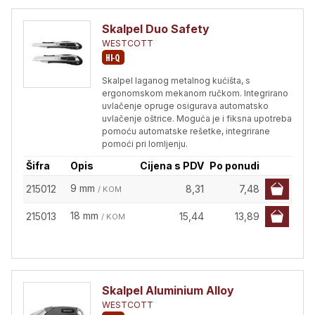
Skalpel Duo Safety
WESTCOTT
Skalpel laganog metalnog kućišta, s
ergonomskom mekanom ručkom. Integrirano
uvlačenje opruge osigurava automatsko
uvlačenje oštrice. Moguća je i fiksna upotreba
pomoću automatske rešetke, integrirane
pomoći pri lomljenju.
Šifra
Opis
Cijena s PDV
Po ponudi
9 mm
215012
8,31
7,48
/ KOM
18 mm
215013
15,44
13,89
/ KOM
Skalpel Aluminium Alloy
WESTCOTT