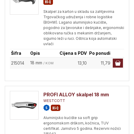
Skalpel za karton u skladu sa zahtjevima
Trgovačkog udruženja i robne logistike
(BGHW). Lagano aluminijsko kućište,
pogodno za ljevoruke i dešnjake, ergonomski
oblikovana ručka s mekanim držanjem,
sigurno leži u ruci. Oštrica koja automatski
uvlači
Šifra
Opis
Cijena s PDV
Po ponudi
18 mm
215014
13,10
11,79
/ KOM
PROFI ALLOY skalpel 18 mm
WESTCOTT
Aluminijsko kućište sa soft grip
ergonomskom drškom, kočnica, TUV
certifikat. Jamstvo 5 godina. Rezervni nožići
215042.