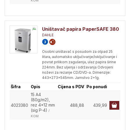
KOM
Uništavač papira PaperSAFE 380
DAHLE
Osobni uništavač s posudom za otpad 25
litara, automatsko uključivanje/isključivanje i
povrat prilikom zagušenja, ulaz papira širine
224mm. Bez uljenja i održavanja Odvojeni
noževi za rezanje CD/DVD-a. Dimenzije:
443x273x545mm. Jamstvo 2+1g.
Šifra
Opis
Cijena s PDV
Po ponudi
15 A4
(80g/m2),
rez 4x12 mm
4023380
488,88
439,99
(sig P-4)
/
KOM