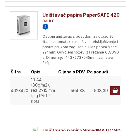
Uništavač papira PaperSAFE 420
DAHLE
Osobni uništavač s posudom za otpad 25
litara, automatsko uključivanje/isključivanje i
povrat prilikom zagušenja, ulaz papira širine
224mm. Odvojeni noževi za rezanje CD/DVD-
a. Dimenzije: 443x273x545mm. Jamstvo
2+1g.
Šifra
Opis
Cijena s PDV
Po ponudi
10 A4
(80g/m2),
rez 2x15 mm
4023420
564,88
508,39
(sig P-5)
/
KOM
Uništavač papira ShredMATIC 90