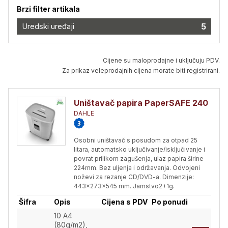
Brzi filter artikala
Uredski uređaji
5
Cijene su maloprodajne i uključuju PDV.
Za prikaz veleprodajnih cijena morate biti registrirani.
Uništavač papira PaperSAFE 240
DAHLE
Osobni uništavač s posudom za otpad 25
litara, automatsko uključivanje/isključivanje i
povrat prilikom zagušenja, ulaz papira širine
224mm. Bez uljenja i održavanja. Odvojeni
noževi za rezanje CD/DVD-a. Dimenzije:
443x273x545 mm. Jamstvo2+1g.
Šifra
Opis
Cijena s PDV
Po ponudi
10 A4
(80g/m2),