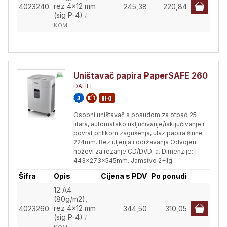
rez 4x12 mm
4023240
245,38
220,84
(sig P-4)
/
KOM
Uništavač papira PaperSAFE 260
DAHLE
Osobni uništavač s posudom za otpad 25
litara, automatsko uključivanje/isključivanje i
povrat prilikom zagušenja, ulaz papira širine
224mm. Bez uljenja i održavanja Odvojeni
noževi za rezanje CD/DVD-a. Dimenzije:
443x273x545mm. Jamstvo 2+1g.
Šifra
Opis
Cijena s PDV
Po ponudi
12 A4
(80g/m2),
rez 4x12 mm
4023260
344,50
310,05
(sig P-4)
/