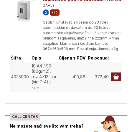
DAHLE
Osobni uništavač s košem od 23 litre i
automatskim dodavačem do 90 listova,
automatsko uključivanje/isključivanje i povrat
prilikom zagušenja, ulaz širine 222mm. Prima
spajalice, klamerice i kreditne kartice.
367x263x506 mm. Bez uljenja. Jamstvo 2g
Šifra
Opis
Cijena s PDV
Po ponudi
10 A4 / 90
(80g/m2),
rez 4x12 mm
4035090
413,88
372,49
(sig P-4)
/
KOM
CALL CENTAR
Ne možete naći sve što vam treba?