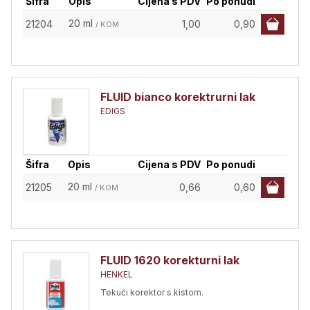
Šifra
Opis
Cijena s PDV
Po ponudi
20 ml
21204
1,00
0,90
/ KOM
FLUID bianco korektrurni lak
EDIGS
Šifra
Opis
Cijena s PDV
Po ponudi
20 ml
21205
0,66
0,60
/ KOM
FLUID 1620 korekturni lak
HENKEL
Tekući korektor s kistom.