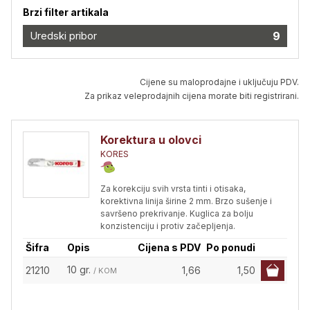
Brzi filter artikala
Uredski pribor
9
Cijene su maloprodajne i uključuju PDV.
Za prikaz veleprodajnih cijena morate biti registrirani.
Korektura u olovci
KORES
Za korekciju svih vrsta tinti i otisaka,
korektivna linija širine 2 mm. Brzo sušenje i
savršeno prekrivanje. Kuglica za bolju
konzistenciju i protiv začepljenja.
Šifra
Opis
Cijena s PDV
Po ponudi
10 gr.
21210
1,66
1,50
/ KOM