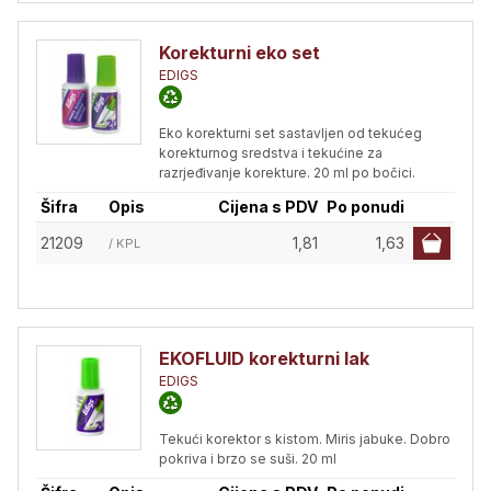
Korekturni eko set
EDIGS
Eko korekturni set sastavljen od tekućeg
korekturnog sredstva i tekućine za
razrjeđivanje korekture. 20 ml po bočici.
Šifra
Opis
Cijena s PDV
Po ponudi
21209
1,81
1,63
/ KPL
EKOFLUID korekturni lak
EDIGS
Tekući korektor s kistom. Miris jabuke. Dobro
pokriva i brzo se suši. 20 ml