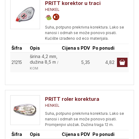
PRITT korektor u traci
HENKEL
Suha, potpuno prekrivna korektura. Lako se
nanosi i odmah se može ponovo pisati.
Kućište izrađeno od eco materijala.
Šifra
Opis
Cijena s PDV
Po ponudi
širina 4,2 mm,
dužina 8,5 m
21215
5,35
4,82
/
KOM
PRITT roler korektura
HENKEL
Suha, potpuno prekrivna korektura. Lako se
nanosi i odmah se može ponovo pisati.
Promijenjivi uložak. Dužina traga 12 m.
Šifra
Opis
Cijena s PDV
Po ponudi