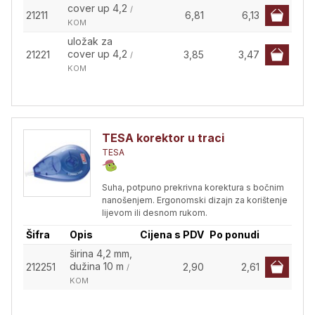
cover up 4,2
/
21211
6,81
6,13
KOM
uložak za
cover up 4,2
21221
3,85
3,47
/
KOM
TESA korektor u traci
TESA
Suha, potpuno prekrivna korektura s bočnim
nanošenjem. Ergonomski dizajn za korištenje
lijevom ili desnom rukom.
Šifra
Opis
Cijena s PDV
Po ponudi
širina 4,2 mm,
dužina 10 m
212251
2,90
2,61
/
KOM