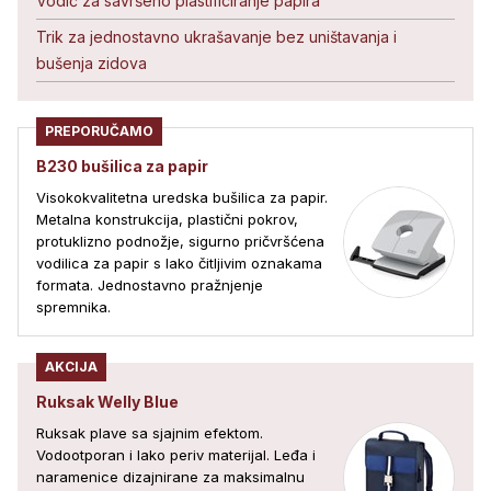
Vodič za savršeno plastificiranje papira
Trik za jednostavno ukrašavanje bez uništavanja i
bušenja zidova
PREPORUČAMO
B230 bušilica za papir
Visokokvalitetna uredska bušilica za papir.
Metalna konstrukcija, plastični pokrov,
protuklizno podnožje, sigurno pričvršćena
vodilica za papir s lako čitljivim oznakama
formata. Jednostavno pražnjenje
spremnika.
AKCIJA
Ruksak Welly Blue
Ruksak plave sa sjajnim efektom.
Vodootporan i lako periv materijal. Leđa i
naramenice dizajnirane za maksimalnu