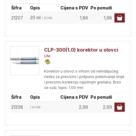
Šifra
Opis
Cijena s PDV
Po ponudi
20 ml
21207
1,86
1,68
/ KOM
CLP-300(1.0) korektor u olovci
UNI
Korektor u olovci s vrhom od nehrđajućeg
čelika za precizno i potpuno prekrivanje linije
i preciznu korekciju najsitnijih grešaka. Brzo
se suši. Ispis: 1.00 mm
Šifra
Opis
Cijena s PDV
Po ponudi
21208
2,99
2,69
/ KOM