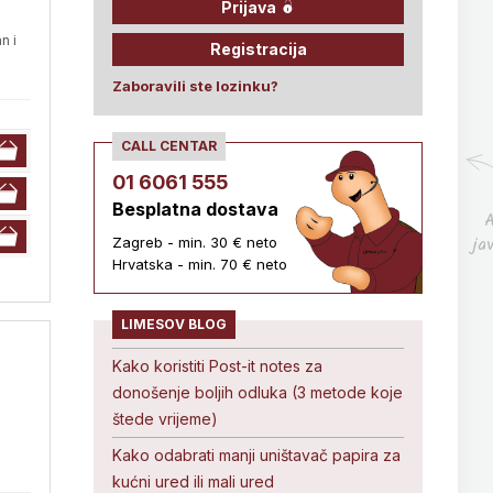
Prijava
n i
Registracija
Zaboravili ste lozinku?
CALL CENTAR
01 6061 555
Besplatna dostava
A
ja
Zagreb - min. 30 € neto
Hrvatska - min. 70 € neto
LIMESOV BLOG
Kako koristiti Post-it notes za
donošenje boljih odluka (3 metode koje
štede vrijeme)
Kako odabrati manji uništavač papira za
kućni ured ili mali ured