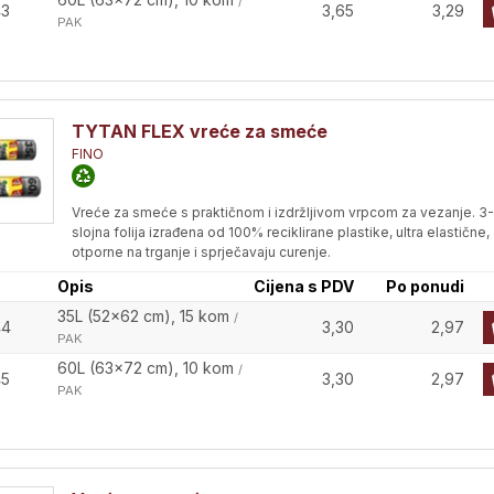
/
43
3,65
3,29
PAK
TYTAN FLEX vreće za smeće
FINO
Vreće za smeće s praktičnom i izdržljivom vrpcom za vezanje. 3-
slojna folija izrađena od 100% reciklirane plastike, ultra elastične,
otporne na trganje i sprječavaju curenje.
Opis
Cijena s PDV
Po ponudi
35L (52x62 cm), 15 kom
/
44
3,30
2,97
PAK
60L (63x72 cm), 10 kom
/
45
3,30
2,97
PAK