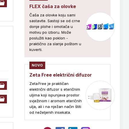
FLEX čaša za olovke
Čaša za olovke koju sami
sastavite. Sastoji se od crne
donje plohe i omotača u
motivu po izboru. Može
poslužiti kao poklon -
praktično za slanje poštom u
kuverti.
NOVO
Zeta Free električni difuzor
Zeta Free je praktičan
električni difuzor s eteričnim
uljima koji ispunjava prostor
svježinom i aromom eteričnih
ulja, ali i na nježan način štiti
od neželjenih insekata.