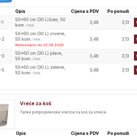
Opis
Cijena s PDV
Po ponudi
50x60 cm (30 L)žute, 50
-1
3,48
3,13
kom
/ PAK
50x60 cm (30 L) crvene,
-2
50 kom
3,48
3,13
/ PAK
Nedostupno do 20.08.2026.
50x60 cm (30 L) plave,
-3
3,48
3,13
50 kom
/ PAK
50x60 cm (30 L) zelene,
-5
3,48
3,13
50 kom
/ PAK
Vreće za koš
Tanke polipropilenske vrećice za koš za smeće.
Opis
Cijena s PDV
Po ponudi