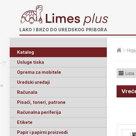
Limes plus
LAKO I BRZO DO UREDSKOG PRIBORA
Higi
Katalog
Usluge tiska
Oprema za mobitele
Lista
Uredski uređaji
ga
Vreć
Računala
Pisači, toneri, patrone
Računalna periferija
Etikete
Papir i papirni proizvodi