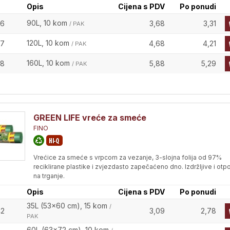
Opis
Cijena s PDV
Po ponudi
90L, 10 kom
36
3,68
3,31
/ PAK
120L, 10 kom
37
4,68
4,21
/ PAK
160L, 10 kom
38
5,88
5,29
/ PAK
GREEN LIFE vreće za smeće
FINO
Vrećice za smeće s vrpcom za vezanje, 3-slojna folija od 97%
reciklirane plastike i zvjezdasto zapečaćeno dno. Izdržljive i otp
na trganje.
Opis
Cijena s PDV
Po ponudi
35L (53x60 cm), 15 kom
/
42
3,09
2,78
PAK
60L (63x72 cm), 10 kom