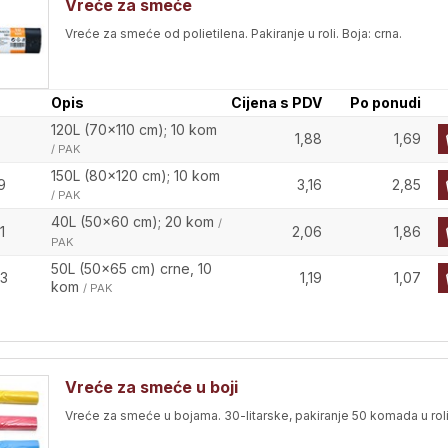
Vreće za smeće
Vreće za smeće od polietilena. Pakiranje u roli. Boja: crna.
Opis
Cijena s PDV
Po ponudi
120L (70x110 cm); 10 kom
1,88
1,69
/ PAK
150L (80x120 cm); 10 kom
9
3,16
2,85
/ PAK
40L (50x60 cm); 20 kom
/
1
2,06
1,86
PAK
50L (50x65 cm) crne, 10
3
1,19
1,07
kom
/ PAK
Vreće za smeće u boji
Vreće za smeće u bojama. 30-litarske, pakiranje 50 komada u roli