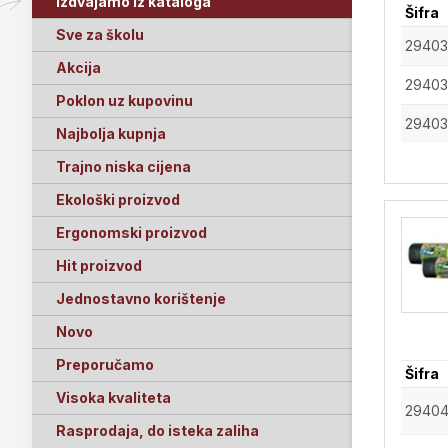
Izdvajamo iz kataloga
Šifra
Sve za školu
2940
Akcija
2940
Poklon uz kupovinu
2940
Najbolja kupnja
Trajno niska cijena
Ekološki proizvod
Ergonomski proizvod
Hit proizvod
Jednostavno korištenje
Novo
Preporučamo
Šifra
Visoka kvaliteta
2940
Rasprodaja, do isteka zaliha