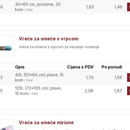
40x60 cm, prozirne, 20
40
1,63
1,46
kom
/ PAK
Vreće za smeće s vrpcom
Vreće za smeće s vrpcom za vezanje i nošenje.
Opis
Cijena s PDV
Po ponudi
40L (53x64 cm) plave; 15
63
1,74
1,56
kom
/ PAK
120L (70x105 cm) plave,
65
2,08
1,87
10 kom
/ PAK
Vreće za smeće mirisne