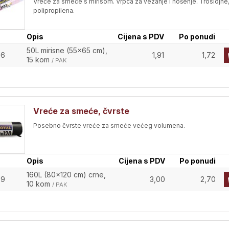
Vreće za smeće s mirisom. Vrpca za vezanje i nošenje. Troslojne
polipropilena.
Opis
Cijena s PDV
Po ponudi
50L mirisne (55x65 cm),
66
1,91
1,72
15 kom
/ PAK
Vreće za smeće, čvrste
Posebno čvrste vreće za smeće većeg volumena.
Opis
Cijena s PDV
Po ponudi
160L (80x120 cm) crne,
69
3,00
2,70
10 kom
/ PAK