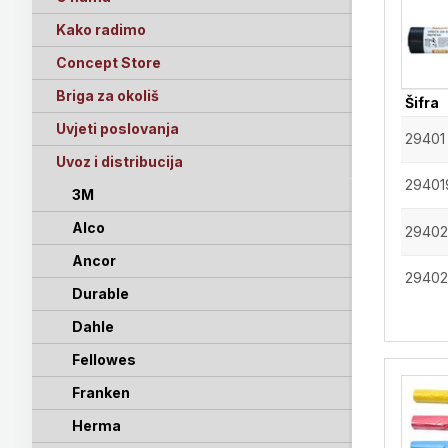
Kako radimo
Concept Store
Briga za okoliš
Šifra
Uvjeti poslovanja
29401
Uvoz i distribucija
29401
3M
Alco
29402
Ancor
29402
Durable
Dahle
Fellowes
Franken
Herma