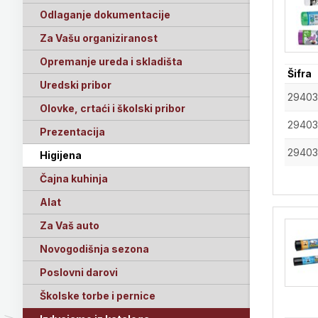
Odlaganje dokumentacije
Za Vašu organiziranost
Opremanje ureda i skladišta
Šifra
Uredski pribor
29403
Olovke, crtaći i školski pribor
2940
Prezentacija
29403
Higijena
Čajna kuhinja
Alat
Za Vaš auto
Novogodišnja sezona
Poslovni darovi
Školske torbe i pernice