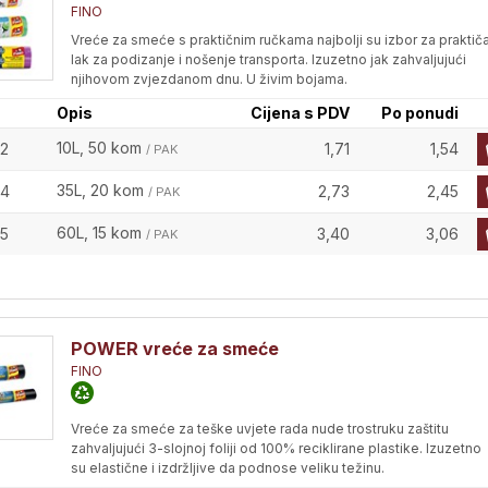
FINO
Vreće za smeće s praktičnim ručkama najbolji su izbor za praktiča
lak za podizanje i nošenje transporta. Izuzetno jak zahvaljujući
njihovom zvjezdanom dnu. U živim bojama.
Opis
Cijena s PDV
Po ponudi
10L, 50 kom
2
1,71
1,54
/ PAK
35L, 20 kom
34
2,73
2,45
/ PAK
60L, 15 kom
5
3,40
3,06
/ PAK
POWER vreće za smeće
FINO
Vreće za smeće za teške uvjete rada nude trostruku zaštitu
zahvaljujući 3-slojnoj foliji od 100% reciklirane plastike. Izuzetno
su elastične i izdržljive da podnose veliku težinu.