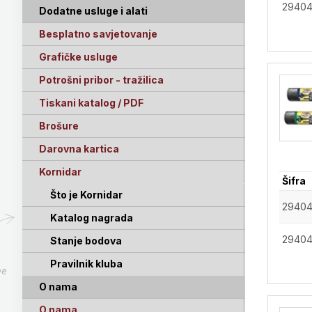
2940
Dodatne usluge i alati
Besplatno savjetovanje
Grafičke usluge
Potrošni pribor - tražilica
Tiskani katalog / PDF
Brošure
Darovna kartica
Kornidar
Šifra
Što je Kornidar
2940
Katalog nagrada
2940
Stanje bodova
Pravilnik kluba
pe
O nama
O nama