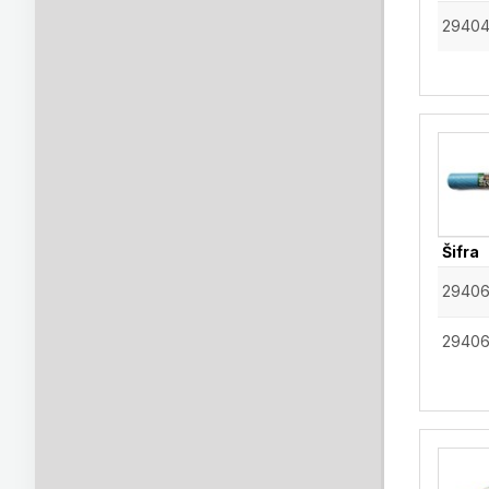
2940
Šifra
2940
2940