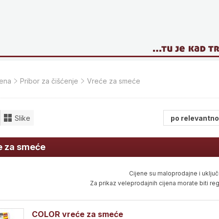
jena
Pribor za čišćenje
Vreće za smeće
Slike
e za smeće
Cijene su maloprodajne i uključ
Za prikaz veleprodajnih cijena morate biti regi
COLOR vreće za smeće