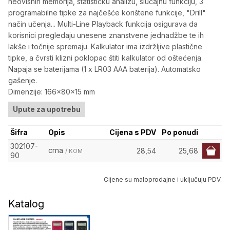
neovisnih memorija, statističku analizu, slučajnu funkciju, 3
programabilne tipke za najčešće korištene funkcije, "Drill"
način učenja... Multi-Line Playback funkcija osigurava da
korisnici pregledaju unesene znanstvene jednadžbe te ih
lakše i točnije spremaju. Kalkulator ima izdržljive plastične
tipke, a čvrsti klizni poklopac štiti kalkulator od oštećenja.
Napaja se baterijama (1 x LR03 AAA baterija). Automatsko
gašenje.
Dimenzije: 166x80x15 mm
Upute za upotrebu
Šifra
Opis
Cijena s PDV
Po ponudi
302107-
crna
28,54
25,68
/ KOM
90
Cijene su maloprodajne i uključuju PDV.
Katalog