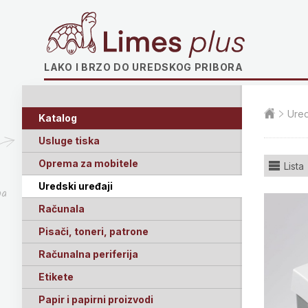
Limes plus
LAKO I BRZO DO UREDSKOG PRIBORA
Ured
Katalog
Usluge tiska
Oprema za mobitele
Lista
Uredski uređaji
ga
Računala
Pisači, toneri, patrone
Računalna periferija
Etikete
Papir i papirni proizvodi