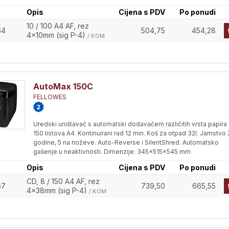
Opis
Cijena s PDV
Po ponudi
10 / 100 A4 AF, rez
64
504,75
454,28
4x10mm (sig P-4)
/ KOM
AutoMax 150C
FELLOWES
Uredski uništavač s automatski dodavačem različitih vrsta papira
150 listova A4. Kontinuirani rad 12 min. Koš za otpad 32l. Jamstvo 
godine, 5 na noževe. Auto-Reverse i SilentShred. Automatsko
gašenje u neaktivnosti. Dimenzije: 345x515x545 mm
Opis
Cijena s PDV
Po ponudi
CD, 8 / 150 A4 AF, rez
67
739,50
665,55
4x38mm (sig P-4)
/ KOM