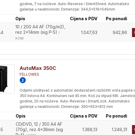
godine, 7 na noževe. Auto-Reverse i SilentShred. Automatsko
gašenje u neaktivnosti. Dimenzije: 344,5x516x545mm
Opis
Cijena s PDV
Po ponudi
10 / 200 A4 AF (70g/m2),
rez 2x14mm (sig P-5)
84
1.047,63
942,86
/
KOM
AutoMax 350C
FELLOWES
Odjelni uništavač s automatski dodavačem različitih vrsta papira 
350 listova A4. Kontinuirani rad 45 min. Koš za otpad 68l. Jamstvo
godine, 20 na noževe. Auto-Reverse i SmartLock. Automatsko
gašenje u neaktivnosti. Dimenzije: 390x553x812 mm
Opis
Cijena s PDV
Po ponudi
CD/DVD, 12 / 350 A4 AF
85
(70g), rez 4x38mm (sig
1.388,13
1.249,31
P-4)