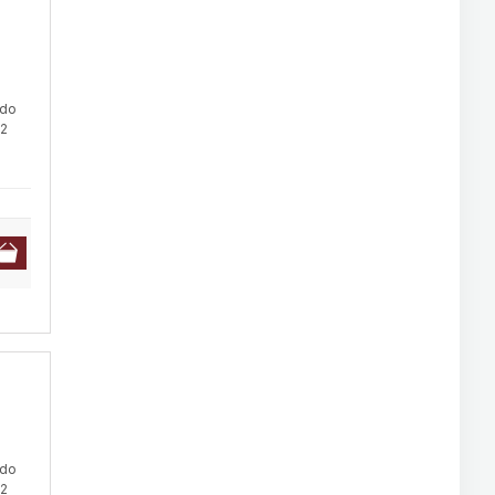
 do
 2
 do
 2