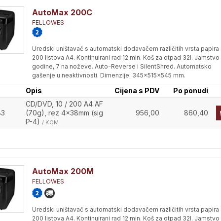
AutoMax 200C
FELLOWES
Uredski uništavač s automatski dodavačem različitih vrsta papira
200 listova A4. Kontinuirani rad 12 min. Koš za otpad 32l. Jamstvo
godine, 7 na noževe. Auto-Reverse i SilentShred. Automatsko
gašenje u neaktivnosti. Dimenzije: 345x515x545 mm.
Opis
Cijena s PDV
Po ponudi
CD/DVD, 10 / 200 A4 AF
83
(70g), rez 4x38mm (sig
956,00
860,40
P-4)
/ KOM
AutoMax 200M
FELLOWES
Uredski uništavač s automatski dodavačem različitih vrsta papira
200 listova A4. Kontinuirani rad 12 min. Koš za otpad 32l. Jamstvo