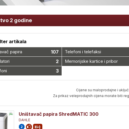
tvo 2 godine
ilter artikala
avač papira
107
Telefoni i telefaksi
latori
2
Memorijske kartice i pribor
foni
3
Cijene su maloprodajne i uključ
Za prikaz veleprodajnih cijena morate biti regi
Uništavač papira ShredMATIC 300
DAHLE