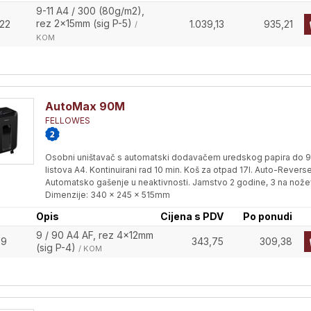
9-11 A4 / 300 (80g/m2),
rez 2x15mm (sig P-5)
22
1.039,13
935,21
/
KOM
AutoMax 90M
FELLOWES
Osobni uništavač s automatski dodavačem uredskog papira do 
listova A4. Kontinuirani rad 10 min. Koš za otpad 17l. Auto-Reverse
Automatsko gašenje u neaktivnosti. Jamstvo 2 godine, 3 na nože
Dimenzije: 340 x 245 x 515mm
Opis
Cijena s PDV
Po ponudi
9 / 90 A4 AF, rez 4x12mm
59
343,75
309,38
(sig P-4)
/ KOM