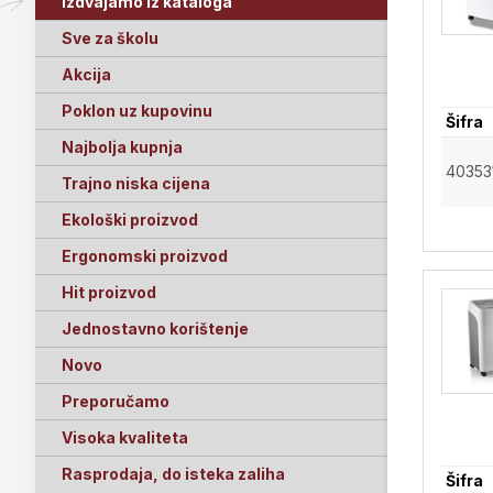
Izdvajamo iz kataloga
Sve za školu
Akcija
Poklon uz kupovinu
Šifra
Najbolja kupnja
40353
Trajno niska cijena
Ekološki proizvod
Ergonomski proizvod
Hit proizvod
Jednostavno korištenje
Novo
Preporučamo
Visoka kvaliteta
Rasprodaja, do isteka zaliha
Šifra