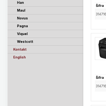
Han
Šifra
Maul
31471
Novus
Pagna
Viquel
Westcott
Kontakt
English
Šifra
31471