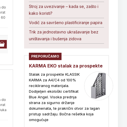
Stroj za uvezivanje – kada se, zašto i
m do
vrat
kako koristi?
d 60
Vodič za savršeno plastificiranje papira
Trik za jednostavno ukrašavanje bez
uništavanja i bušenja zidova
PREPORUČAMO
KARMA EKO stalak za prospekte
Stalak za prospekte KLASSIK
KARMA za A4/C4 od 100%
recikliranog materijala.
Dodijeljen ekološki certifikat
Blue Angel. Visoka prednja
m do
strana za sigurno držanje
vrat
dokumenata, te prakrični otvor za lagan
Buka
pristup sadržaju. Bočna rešetka koja
omogućuje