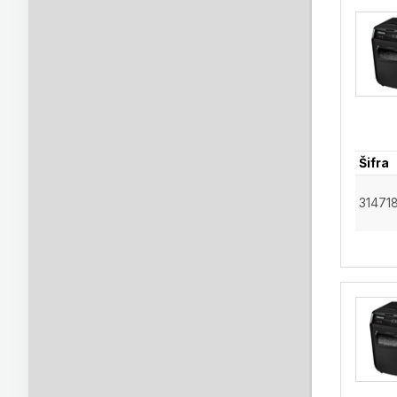
Šifra
31471