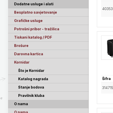
Dodatne usluge i alati
40353
Besplatno savjetovanje
Grafičke usluge
Potrošni pribor - tražilica
Tiskani katalog / PDF
Brošure
Darovna kartica
Kornidar
Što je Kornidar
Šifra
Katalog nagrada
Stanje bodova
31471
Pravilnik kluba
pe
O nama
O nama