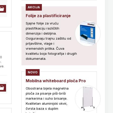
AKCIJA
Folije za plastificiranje
Sjajne folije za vruću
plastifikaciju različitih
dimenzija i debljina.
Osiguravaju trajnu zaštitu od
prljavštine, vlage i
vremenskih prilika. Čuva
kvalitetu boja fotografija i drugih
90
dokumenata.
.
ve.
NOVO
Mobilna whiteboard ploča Pro
Obostrana bijela magnetna
ploča za pisanje piši-briši
markerima i suho brisanje.
Kvalitetan aluminijski okvir,
čvrsta baza s duplim