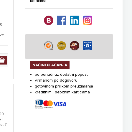
kotačima.
80
ve.
NAČINI PLAĆANJA
po ponudi uz dodatni popust
virmanom po dogovoru
gotovinom prilikom preuzimanja
kreditnim i debitnim karticama
100
 i
e, 7