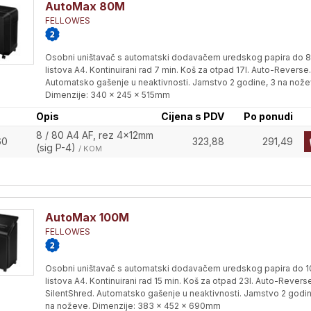
AutoMax 80M
FELLOWES
Osobni uništavač s automatski dodavačem uredskog papira do 
listova A4. Kontinuirani rad 7 min. Koš za otpad 17l. Auto-Reverse.
Automatsko gašenje u neaktivnosti. Jamstvo 2 godine, 3 na nože
Dimenzije: 340 x 245 x 515mm
Opis
Cijena s PDV
Po ponudi
8 / 80 A4 AF, rez 4x12mm
60
323,88
291,49
(sig P-4)
/ KOM
AutoMax 100M
FELLOWES
Osobni uništavač s automatski dodavačem uredskog papira do 
listova A4. Kontinuirani rad 15 min. Koš za otpad 23l. Auto-Reverse
SilentShred. Automatsko gašenje u neaktivnosti. Jamstvo 2 godin
na noževe. Dimenzije: 383 x 452 x 690mm