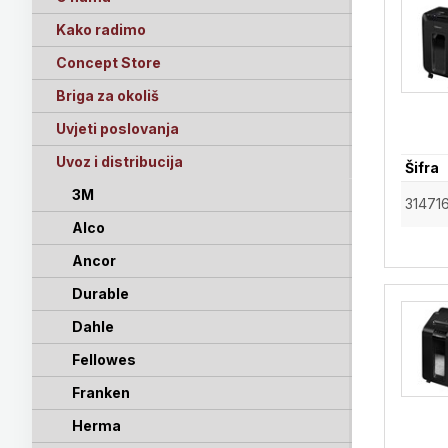
Kako radimo
Concept Store
Briga za okoliš
Uvjeti poslovanja
Uvoz i distribucija
Šifra
3M
31471
Alco
Ancor
Durable
Dahle
Fellowes
Franken
Herma