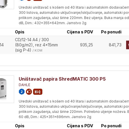
Uredski uništavač s košem od 40 litara i automatskim dodavače
300 listova, automatsko uključivanje/isključivanje, automatski po
prilikom zagušenja, ulaz širine 220mm. Bez uljenja. Buka manja o
dB, Dim.: 432x355x642mm. Jamstvo 2g
Opis
Cijena s PDV
Po ponudi
CD/12-14 A4 / 300
14
(80g/m2), rez 4x15mm
935,25
841,73
(sig P-4)
/ KOM
Uništavač papira ShredMATIC 300 P5
DAHLE
Uredski uništavač s košem od 40 litara i automatskim dodavače
300 listova, automatsko uključivanje/isključivanje, automatski po
prilikom zagušenja, ulaz širine 220mm. Potrebno uljenje noževa. 
60 dB, Dim.: 425x351x696mm. Jamstvo 2g
Opis
Cijena s PDV
Po ponudi