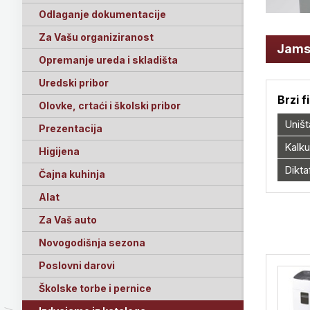
Odlaganje dokumentacije
Za Vašu organiziranost
Jams
Opremanje ureda i skladišta
Uredski pribor
Brzi f
Olovke, crtaći i školski pribor
Uništ
Prezentacija
Kalku
Higijena
Dikta
Čajna kuhinja
Alat
Za Vaš auto
Novogodišnja sezona
Poslovni darovi
Školske torbe i pernice