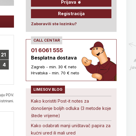
Prijava
Registracija
Zaboravili ste lozinku?
CALL CENTAR
01 6061 555
21
Besplatna dostava
A
4
ja
Zagreb - min. 30 € neto
Hrvatska - min. 70 € neto
LIMESOV BLOG
uju PDV.
Kako koristiti Post-it notes za
strirani.
donošenje boljih odluka (3 metode koje
štede vrijeme)
Kako odabrati manji uništavač papira za
kućni ured ili mali ured