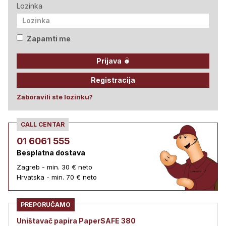
Lozinka
Zapamti me
Prijava
Registracija
Zaboravili ste lozinku?
CALL CENTAR
01 6061 555
Besplatna dostava
Zagreb - min. 30 € neto
Hrvatska - min. 70 € neto
PREPORUČAMO
Uništavač papira PaperSAFE 380