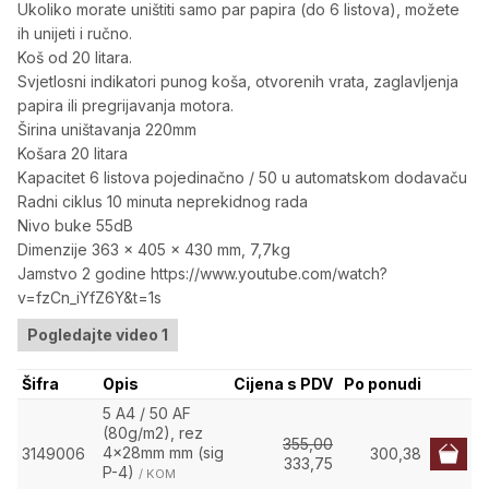
Ukoliko morate uništiti samo par papira (do 6 listova), možete
ih unijeti i ručno.
Koš od 20 litara.
Svjetlosni indikatori punog koša, otvorenih vrata, zaglavljenja
papira ili pregrijavanja motora.
Širina uništavanja 220mm
Košara 20 litara
Kapacitet 6 listova pojedinačno / 50 u automatskom dodavaču
Radni ciklus 10 minuta neprekidnog rada
Nivo buke 55dB
Dimenzije 363 x 405 x 430 mm, 7,7kg
Jamstvo 2 godine https://www.youtube.com/watch?
v=fzCn_iYfZ6Y&t=1s
Pogledajte video 1
Šifra
Opis
Cijena s PDV
Po ponudi
5 A4 / 50 AF
(80g/m2), rez
355,00
4x28mm mm (sig
3149006
300,38
333,75
P-4)
/ KOM