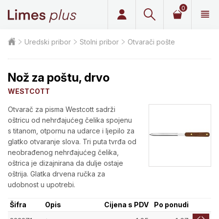
0
Limes plus
Uredski pribor
Stolni pribor
Otvarači pošte
Nož za poštu, drvo
WESTCOTT
Otvarač za pisma Westcott sadrži
oštricu od nehrđajućeg čelika spojenu
s titanom, otpornu na udarce i ljepilo za
glatko otvaranje slova. Tri puta tvrđa od
neobrađenog nehrđajućeg čelika,
oštrica je dizajnirana da dulje ostaje
oštrija. Glatka drvena ručka za
udobnost u upotrebi.
Šifra
Opis
Cijena s PDV
Po ponudi