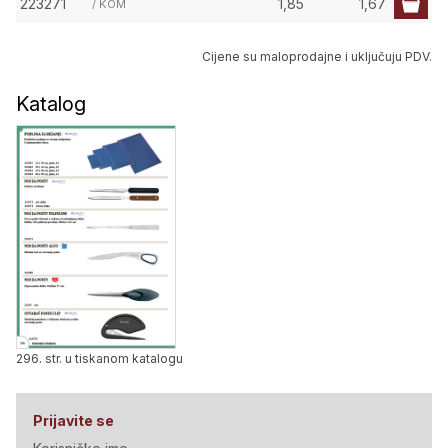
223271
1,85
1,67
/ KOM
Cijene su maloprodajne i uključuju PDV.
Katalog
296. str. u tiskanom katalogu
Prijavite se