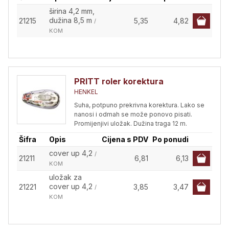
širina 4,2 mm,
dužina 8,5 m
21215
5,35
4,82
/
KOM
PRITT roler korektura
HENKEL
Suha, potpuno prekrivna korektura. Lako se
nanosi i odmah se može ponovo pisati.
Promijenjivi uložak. Dužina traga 12 m.
Šifra
Opis
Cijena s PDV
Po ponudi
cover up 4,2
/
21211
6,81
6,13
KOM
uložak za
cover up 4,2
21221
3,85
3,47
/
KOM