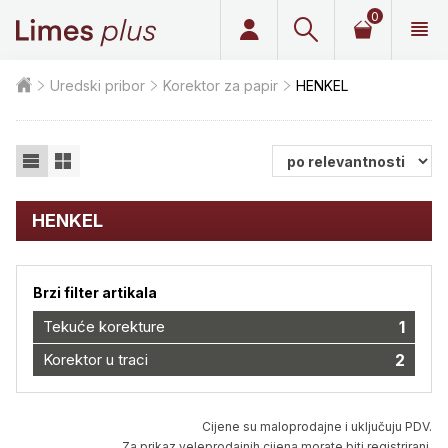
0
Limes plus
Uredski pribor
Korektor za papir
HENKEL
HENKEL
Brzi filter artikala
Tekuće korekture
1
Korektor u traci
2
Cijene su maloprodajne i uključuju PDV.
Za prikaz veleprodajnih cijena morate biti registrirani.