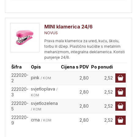
MINI klamerica 24/6
NOVUS
Prava mala klamerica za ured, kuću, školu,
torbu ili džep. Plastično kućište s metalnim
mehanizmom, integralna deklamerica. Koristi
punjenje 24/6.
Šifra
Opis
Cijena s PDV
Po ponudi
222020-
pink
2,80
2,52
/ KOM
2
svjetloplava
222020-
/
2,80
2,52
3
KOM
222020-
svjetlozelena
2,80
2,52
5
/ KOM
222020-
crna
2,80
2,52
/ KOM
9