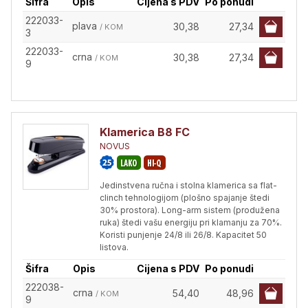
Šifra
Opis
Cijena s PDV
Po ponudi
222033-
plava
30,38
27,34
/ KOM
3
222033-
crna
30,38
27,34
/ KOM
9
Klamerica B8 FC
NOVUS
Jedinstvena ručna i stolna klamerica sa flat-
clinch tehnologijom (plošno spajanje štedi
30% prostora). Long-arm sistem (produžena
ruka) štedi vašu energiju pri klamanju za 70%.
Koristi punjenje 24/8 ili 26/8. Kapacitet 50
listova.
Šifra
Opis
Cijena s PDV
Po ponudi
222038-
crna
54,40
48,96
/ KOM
9