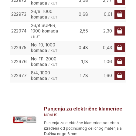
222972
3,08
2,77
komada
/ KUT
26/6, 1000
222973
0,68
0,61
komada
/ KUT
26/8 SUPER,
222974
1000 komada
2,55
2,30
/ KUT
No. 10, 1000
222975
0,48
0,43
komada
/ KUT
No. 111, 2000
222976
1,18
1,06
komada
/ KUT
8/4, 1000
222977
1,78
1,60
komada
/ KUT
Punjenja za električne klamerice
NOVUS
Punjenja za električne klamerice posebno
izrađena od pocinčanog čeličnog materijala.
Dužina noge 6 mm