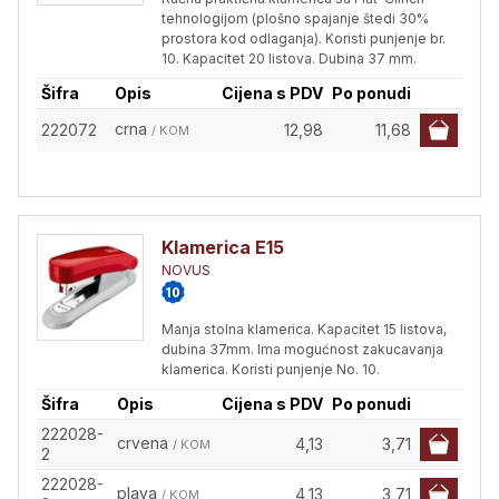
tehnologijom (plošno spajanje štedi 30%
prostora kod odlaganja). Koristi punjenje br.
10. Kapacitet 20 listova. Dubina 37 mm.
Šifra
Opis
Cijena s PDV
Po ponudi
crna
222072
12,98
11,68
/ KOM
Klamerica E15
NOVUS
Manja stolna klamerica. Kapacitet 15 listova,
dubina 37mm. Ima mogućnost zakucavanja
klamerica. Koristi punjenje No. 10.
Šifra
Opis
Cijena s PDV
Po ponudi
222028-
crvena
4,13
3,71
/ KOM
2
222028-
plava
4,13
3,71
/ KOM