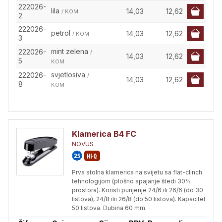
222026-
lila
14,03
12,62
/ KOM
2
222026-
petrol
14,03
12,62
/ KOM
3
mint zelena
222026-
/
14,03
12,62
5
KOM
svjetlosiva
222026-
/
14,03
12,62
8
KOM
Klamerica B4 FC
NOVUS
Prva stolna klamerica na svijetu sa flat-clinch
tehnologijom (plošno spajanje štedi 30%
prostora). Koristi punjenje 24/6 ili 26/6 (do 30
listova), 24/8 ilii 26/8 (do 50 listova). Kapacitet
50 listova. Dubina 60 mm.