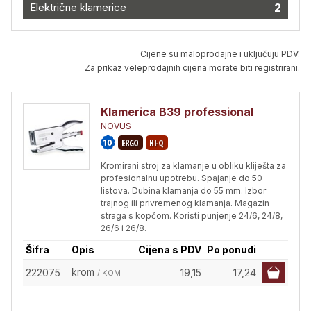
Električne klamerice
2
Cijene su maloprodajne i uključuju PDV.
Za prikaz veleprodajnih cijena morate biti registrirani.
Klamerica B39 professional
NOVUS
Kromirani stroj za klamanje u obliku kliješta za
profesionalnu upotrebu. Spajanje do 50
listova. Dubina klamanja do 55 mm. Izbor
trajnog ili privremenog klamanja. Magazin
straga s kopčom. Koristi punjenje 24/6, 24/8,
26/6 i 26/8.
Šifra
Opis
Cijena s PDV
Po ponudi
krom
222075
19,15
17,24
/ KOM