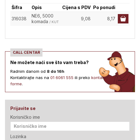
Šifra
Opis
Cijena s PDV
Po ponudi
NE6, 5000
316038
9,08
8,17
komada
/ KUT
CALL CENTAR
Ne možete naći sve što vam treba?
Radnim danom od
8 do 16h
Kontaktirajte nas na
01 6061 555
ili preko
kontakt
forme
.
Prijavite se
Korisničko ime
Lozinka