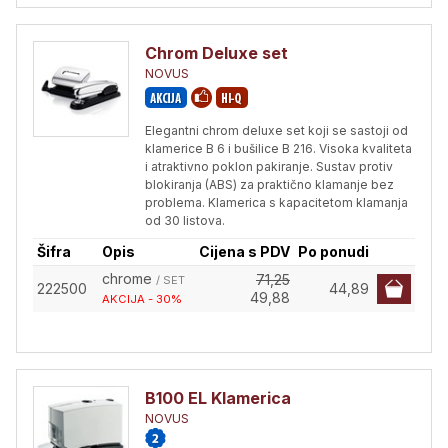
Chrom Deluxe set
NOVUS
Elegantni chrom deluxe set koji se sastoji od
klamerice B 6 i bušilice B 216. Visoka kvaliteta
i atraktivno poklon pakiranje. Sustav protiv
blokiranja (ABS) za praktično klamanje bez
problema. Klamerica s kapacitetom klamanja
od 30 listova.
Šifra
Opis
Cijena s PDV
Po ponudi
chrome
71,25
/ SET
222500
44,89
49,88
AKCIJA - 30%
B100 EL Klamerica
NOVUS