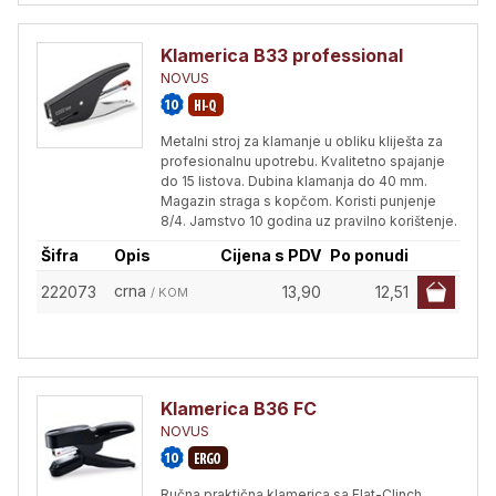
Klamerica B33 professional
NOVUS
Metalni stroj za klamanje u obliku kliješta za
profesionalnu upotrebu. Kvalitetno spajanje
do 15 listova. Dubina klamanja do 40 mm.
Magazin straga s kopčom. Koristi punjenje
8/4. Jamstvo 10 godina uz pravilno korištenje.
Šifra
Opis
Cijena s PDV
Po ponudi
crna
222073
13,90
12,51
/ KOM
Klamerica B36 FC
NOVUS
Ručna praktična klamerica sa Flat-Clinch