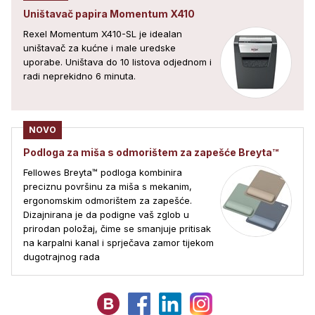
Uništavač papira Momentum X410
Rexel Momentum X410-SL je idealan
uništavač za kućne i male uredske
uporabe. Uništava do 10 listova odjednom i
radi neprekidno 6 minuta.
NOVO
Podloga za miša s odmorištem za zapešće Breyta™
Fellowes Breyta™ podloga kombinira
preciznu površinu za miša s mekanim,
ergonomskim odmorištem za zapešće.
Dizajnirana je da podigne vaš zglob u
prirodan položaj, čime se smanjuje pritisak
na karpalni kanal i sprječava zamor tijekom
dugotrajnog rada