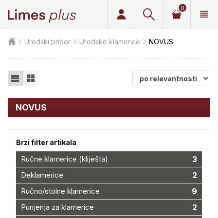
0
Limes plus
Uredski pribor
Uredske klamerice
NOVUS
NOVUS
Brzi filter artikala
Ručne klamerice (kliješta)
3
Deklamerice
2
Ručno/stolne klamerice
9
Punjenja za klamerice
2