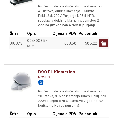
Profesionalni električni stroj za klamanje do
40 listova, dubina klamanja 5-50mm.
Priključak 220V. Punjenje NE6 ili NE8,
regulacija debljine klamanja. Jamstvo 2
godine (uz korištenje Novus punjenja).
Šifra
Opis
Cijena s PDV
Po ponudi
024-0085
/
316079
653,58
588,22
KOM
B90 EL Klamerica
NOVUS
Profesionalni električni stroj za klamanje do
20 listova, dubina klamanja 10mm. Priključak
220V. Punjenje NE6. Jamstvo 2 godine (uz
korištenje Novus punjenja).
Šifra
Opis
Cijena s PDV
Po ponudi