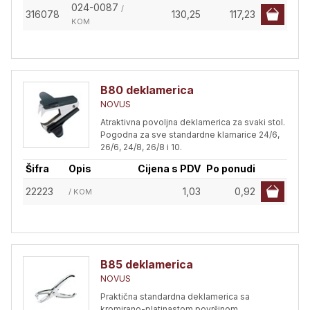
024-0087
/
316078
130,25
117,23
KOM
B80 deklamerica
NOVUS
Atraktivna povoljna deklamerica za svaki stol.
Pogodna za sve standardne klamarice 24/6,
26/6, 24/8, 26/8 i 10.
Šifra
Opis
Cijena s PDV
Po ponudi
22223
1,03
0,92
/ KOM
B85 deklamerica
NOVUS
Praktična standardna deklamerica sa
kromirano-platinastom površinom.