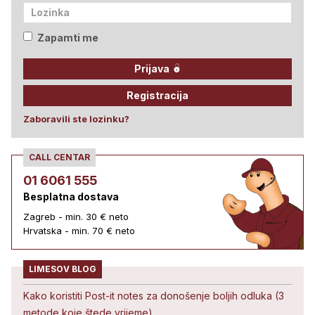
Zapamti me
Prijava
Registracija
Zaboravili ste lozinku?
CALL CENTAR
01 6061 555
Besplatna dostava
Zagreb - min. 30 € neto
Hrvatska - min. 70 € neto
LIMESOV BLOG
Kako koristiti Post-it notes za donošenje boljih odluka (3
metode koje štede vrijeme)