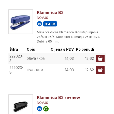
Klamerica B2
NOVUS
Mala praktična klamerica. Koristi punjenje
24/6 ili 26/6. Kapacitet klamanja 25 listova.
Dubina 65 mm.
Šifra
Opis
Cijena s PDV
Po ponudi
222023-
plava
14,03
12,62
/ KOM
3
222023-
siva
14,03
12,62
/ KOM
8
Klamerica B2 re+new
NOVUS