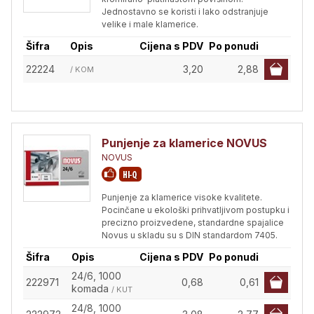
Jednostavno se koristi i lako odstranjuje
velike i male klamerice.
Šifra
Opis
Cijena s PDV
Po ponudi
22224
3,20
2,88
/ KOM
Punjenje za klamerice NOVUS
NOVUS
Punjenje za klamerice visoke kvalitete.
Pocinčane u ekološki prihvatljivom postupku i
precizno proizvedene, standardne spajalice
Novus u skladu su s DIN standardom 7405.
Šifra
Opis
Cijena s PDV
Po ponudi
24/6, 1000
222971
0,68
0,61
komada
/ KUT
24/8, 1000