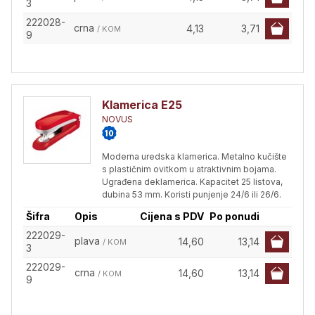
3
222028-
crna
4,13
3,71
/ KOM
9
Klamerica E25
NOVUS
Moderna uredska klamerica. Metalno kučište
s plastičnim ovitkom u atraktivnim bojama.
Ugrađena deklamerica. Kapacitet 25 listova,
dubina 53 mm. Koristi punjenje 24/6 ili 26/6.
Šifra
Opis
Cijena s PDV
Po ponudi
222029-
plava
14,60
13,14
/ KOM
3
222029-
crna
14,60
13,14
/ KOM
9