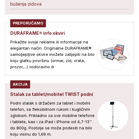
bušenja zidova
PREPORUČAMO
DURAFRAME® info okviri
Prikažite svoje reklame ili informacije na
elegantan način. Originalne DURAFRAME®
samoljepljive okvire možete zalijepiti na bilo
koju glatku površinu (ormar, zid, vrata,
prozor,...) vodoravno ili
AKCIJA
Stalak za tablet/mobitel TWIST podni
Podni stalak s držačem za tablet i mobilni
telefon, sa fleksibilnom rukom i kugličnim
zglobom. Prikladno za sve mobilne telefone
i tablete, kao i za iPad i iPhone od 4,7-13''
do 800g. Postolje se može podesiti na bilo
koju visinu do 1,69 m.