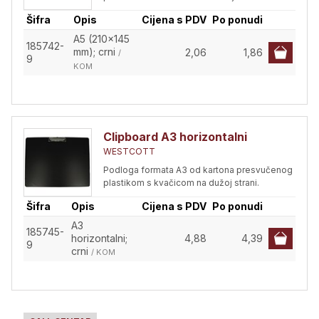
Šifra
Opis
Cijena s PDV
Po ponudi
A5 (210x145
185742-
mm); crni
2,06
1,86
/
9
KOM
Clipboard A3 horizontalni
WESTCOTT
Podloga formata A3 od kartona presvučenog
plastikom s kvačicom na dužoj strani.
Šifra
Opis
Cijena s PDV
Po ponudi
A3
185745-
horizontalni;
4,88
4,39
9
crni
/ KOM