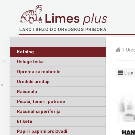
Limes plus
LAKO I BRZO DO UREDSKOG PRIBORA
Ured
Katalog
Usluge tiska
Oprema za mobitele
Lista
Uredski uređaji
ga
Računala
Pisači, toneri, patrone
Računalna periferija
Etikete
Papir i papirni proizvodi