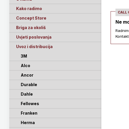
Kako radimo
CALL
Concept Store
Ne mo
Briga za okoliš
Radnim
Kontakt
Uvjeti poslovanja
Uvoz i distribucija
3M
Alco
Ancor
Durable
Dahle
Fellowes
Franken
Herma