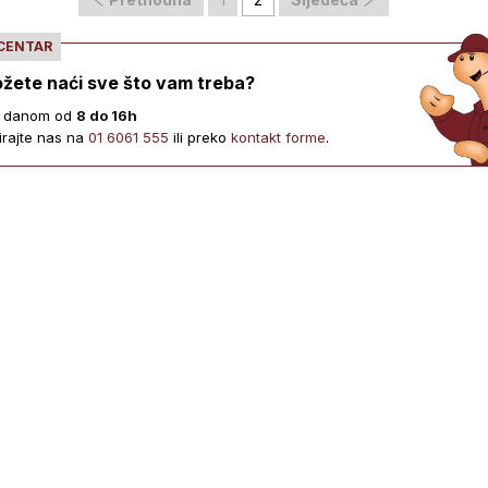
 CENTAR
žete naći sve što vam treba?
 danom od
8 do 16h
irajte nas na
01 6061 555
ili preko
kontakt forme
.