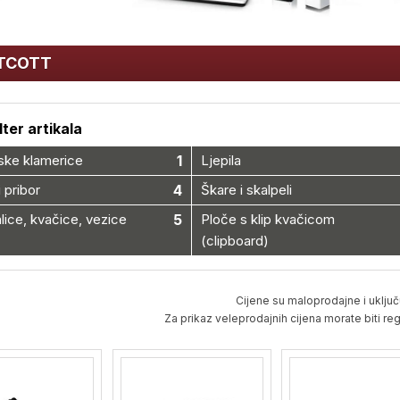
TCOTT
ilter artikala
ske klamerice
1
Ljepila
i pribor
4
Škare i skalpeli
lice, kvačice, vezice
5
Ploče s klip kvačicom
(clipboard)
Cijene su maloprodajne i uključ
Za prikaz veleprodajnih cijena morate biti regi