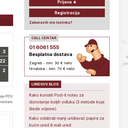
Prijava
Registracija
Zaboravili ste lozinku?
CALL CENTAR
01 6061 555
3
Besplatna dostava
A
22
ja
Zagreb - min. 30 € neto
Hrvatska - min. 70 € neto
2
LIMESOV BLOG
Kako koristiti Post-it notes za
uju PDV.
donošenje boljih odluka (3 metode koje
strirani.
štede vrijeme)
Kako odabrati manji uništavač papira za
kućni ured ili mali ured