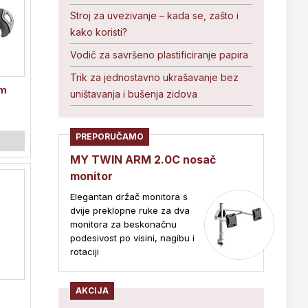
Stroj za uvezivanje – kada se, zašto i
kako koristi?
Vodič za savršeno plastificiranje papira
Trik za jednostavno ukrašavanje bez
um
uništavanja i bušenja zidova
PREPORUČAMO
MY TWIN ARM 2.0C nosač
monitor
Elegantan držač monitora s
dvije preklopne ruke za dva
monitora za beskonačnu
podesivost po visini, nagibu i
rotaciji
AKCIJA