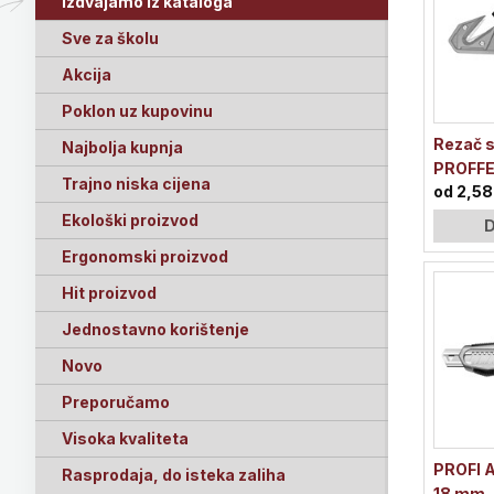
Izdvajamo iz kataloga
Sve za školu
Akcija
Poklon uz kupovinu
Rezač s
Najbolja kupnja
PROFF
Trajno niska cijena
od 2,58
Ekološki proizvod
D
Ergonomski proizvod
Hit proizvod
Jednostavno korištenje
Novo
Preporučamo
Visoka kvaliteta
PROFI A
Rasprodaja, do isteka zaliha
18 mm