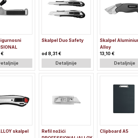
igurnosni
Skalpel Duo Safety
Skalpel Alumini
ESIONAL
Alloy
 €
od 8,31 €
13,10 €
etaljnije
Detaljnije
Detaljnije
LLOY skalpel
Refil nožići
Clipboard A5
PROFESSIONAL/ALLOY