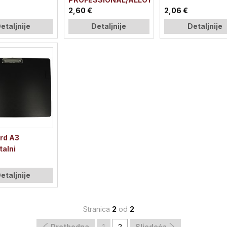
2,60 €
2,06 €
etaljnije
Detaljnije
Detaljnije
rd A3
talni
etaljnije
Stranica
2
od
2
Prethodna
1
2
Sljedeća