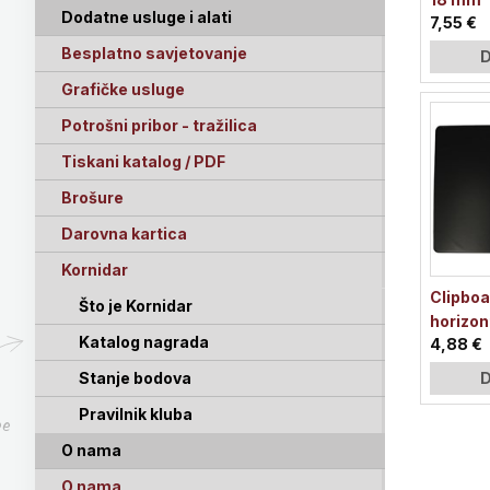
Dodatne usluge i alati
7,55 €
Besplatno savjetovanje
D
Grafičke usluge
Potrošni pribor - tražilica
Tiskani katalog / PDF
Brošure
Darovna kartica
Kornidar
Clipboa
Što je Kornidar
horizon
Katalog nagrada
4,88 €
Stanje bodova
D
Pravilnik kluba
pe
O nama
O nama