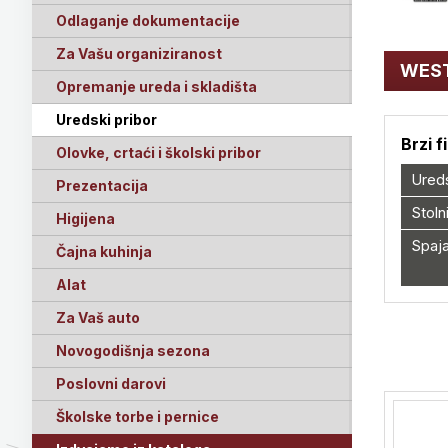
Odlaganje dokumentacije
Za Vašu organiziranost
WES
Opremanje ureda i skladišta
Uredski pribor
Brzi f
Olovke, crtaći i školski pribor
Ured
Prezentacija
Stoln
Higijena
Spaja
Čajna kuhinja
Alat
Za Vaš auto
Novogodišnja sezona
Poslovni darovi
Školske torbe i pernice