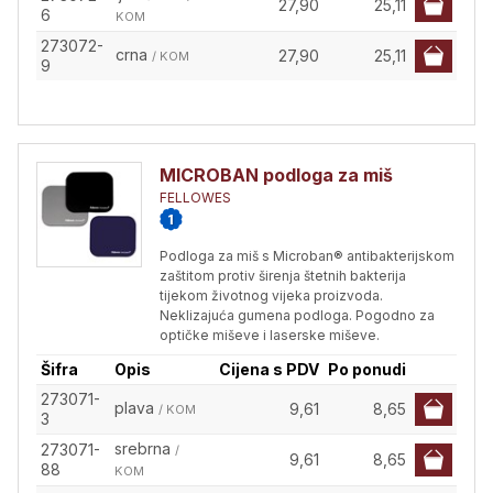
27,90
25,11
6
KOM
273072-
crna
27,90
25,11
/ KOM
9
MICROBAN podloga za miš
FELLOWES
Podloga za miš s Microban® antibakterijskom
zaštitom protiv širenja štetnih bakterija
tijekom životnog vijeka proizvoda.
Neklizajuća gumena podloga. Pogodno za
optičke miševe i laserske miševe.
Šifra
Opis
Cijena s PDV
Po ponudi
273071-
plava
9,61
8,65
/ KOM
3
srebrna
273071-
/
9,61
8,65
88
KOM