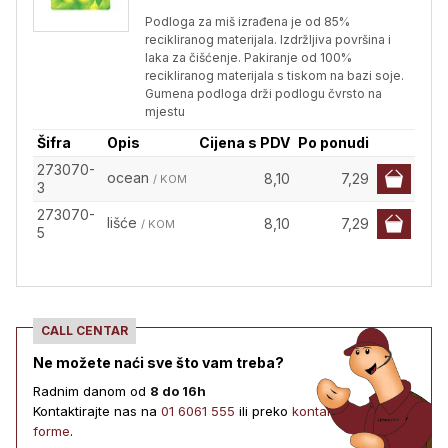
Podloga za miš izrađena je od 85%
recikliranog materijala. Izdržljiva površina i
laka za čišćenje. Pakiranje od 100%
recikliranog materijala s tiskom na bazi soje.
Gumena podloga drži podlogu čvrsto na
mjestu
Šifra
Opis
Cijena s PDV
Po ponudi
273070-
ocean
8,10
7,29
/ KOM
3
273070-
lišće
8,10
7,29
/ KOM
5
CALL CENTAR
Ne možete naći sve što vam treba?
Radnim danom od
8 do 16h
Kontaktirajte nas na
01 6061 555
ili preko
kontakt
forme
.