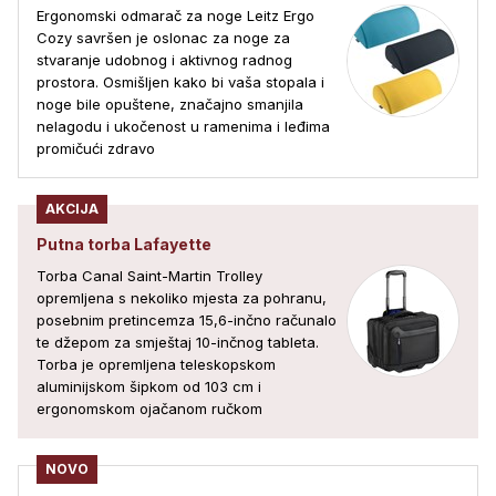
Ergonomski odmarač za noge Leitz Ergo
Cozy savršen je oslonac za noge za
stvaranje udobnog i aktivnog radnog
prostora. Osmišljen kako bi vaša stopala i
noge bile opuštene, značajno smanjila
nelagodu i ukočenost u ramenima i leđima
promičući zdravo
AKCIJA
Putna torba Lafayette
Torba Canal Saint-Martin Trolley
opremljena s nekoliko mjesta za pohranu,
posebnim pretincemza 15,6-inčno računalo
te džepom za smještaj 10-inčnog tableta.
Torba je opremljena teleskopskom
aluminijskom šipkom od 103 cm i
ergonomskom ojačanom ručkom
NOVO