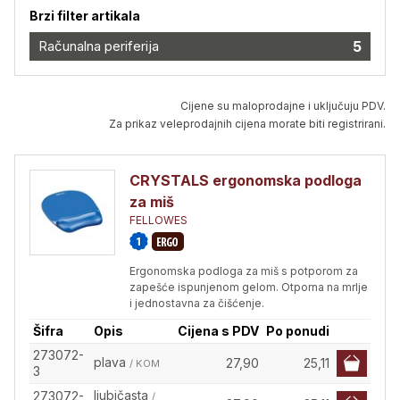
Brzi filter artikala
Računalna periferija
5
Cijene su maloprodajne i uključuju PDV.
Za prikaz veleprodajnih cijena morate biti registrirani.
CRYSTALS ergonomska podloga
za miš
FELLOWES
Ergonomska podloga za miš s potporom za
zapešće ispunjenom gelom. Otporna na mrlje
i jednostavna za čišćenje.
Šifra
Opis
Cijena s PDV
Po ponudi
273072-
plava
27,90
25,11
/ KOM
3
ljubičasta
273072-
/