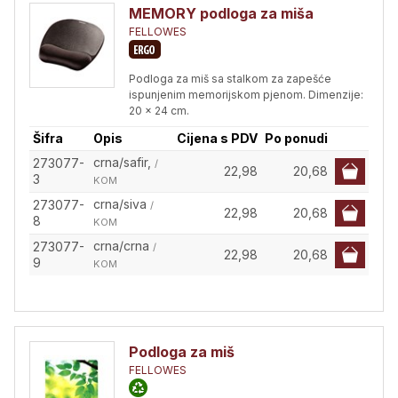
MEMORY podloga za miša
FELLOWES
Podloga za miš sa stalkom za zapešće
ispunjenim memorijskom pjenom. Dimenzije:
20 x 24 cm.
Šifra
Opis
Cijena s PDV
Po ponudi
crna/safir,
273077-
/
22,98
20,68
3
KOM
crna/siva
273077-
/
22,98
20,68
8
KOM
crna/crna
273077-
/
22,98
20,68
9
KOM
Podloga za miš
FELLOWES