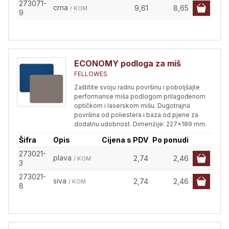
273071-
crna
9,61
8,65
/ KOM
9
ECONOMY podloga za miš
FELLOWES
Zaštitite svoju radnu površinu i poboljšajte
performanse miša podlogom prilagođenom
optičkom i laserskom mišu. Dugotrajna
površina od poliestera i baza od pjene za
dodatnu udobnost. Dimenzije: 227x189 mm.
Šifra
Opis
Cijena s PDV
Po ponudi
273021-
plava
2,74
2,46
/ KOM
3
273021-
siva
2,74
2,46
/ KOM
8