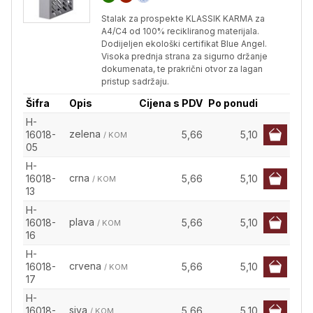
Stalak za prospekte KLASSIK KARMA za
A4/C4 od 100% recikliranog materijala.
Dodijeljen ekološki certifikat Blue Angel.
Visoka prednja strana za sigurno držanje
dokumenata, te prakrični otvor za lagan
pristup sadržaju.
Šifra
Opis
Cijena s PDV
Po ponudi
H-
zelena
16018-
5,66
5,10
/ KOM
05
H-
crna
16018-
5,66
5,10
/ KOM
13
H-
plava
16018-
5,66
5,10
/ KOM
16
H-
crvena
16018-
5,66
5,10
/ KOM
17
H-
siva
16018-
5,66
5,10
/ KOM