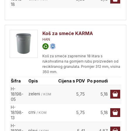
18
Koš za smeće KARMA
HAN
Koš za smeće zapremine 18 litara s
rukohvatima na gornjem rubu proizveden od
recikliranog granulata. Promjer 312 mm, visina
350 mm.
Šifra
Opis
Cijena s PDV
Po ponudi
H-
zeleni
18198-
5,75
5,18
/ KOM
05
H-
crni
18198-
5,75
5,18
/ KOM
13
H-
plavi
18198-
5,41
4,87