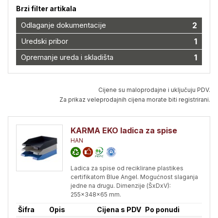
Brzi filter artikala
Odlaganje dokumentacije
2
Uredski pribor
1
Opremanje ureda i skladišta
1
Cijene su maloprodajne i uključuju PDV.
Za prikaz veleprodajnih cijena morate biti registrirani.
KARMA EKO ladica za spise
HAN
Ladica za spise od reciklirane plastikes
certifikatom Blue Angel. Mogućnost slaganja
jedne na drugu. Dimenzije (ŠxDxV):
255x348x65 mm.
Šifra
Opis
Cijena s PDV
Po ponudi