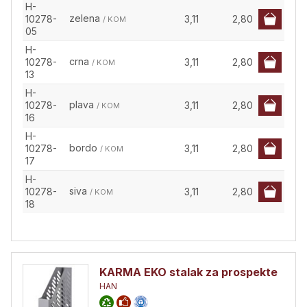
H-
zelena
10278-
3,11
2,80
/ KOM
05
H-
crna
10278-
3,11
2,80
/ KOM
13
H-
plava
10278-
3,11
2,80
/ KOM
16
H-
bordo
10278-
3,11
2,80
/ KOM
17
H-
siva
10278-
3,11
2,80
/ KOM
18
KARMA EKO stalak za prospekte
HAN