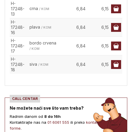
H-
crna
17248-
6,84
6,15
/ KOM
13
H-
plava
17248-
6,84
6,15
/ KOM
16
H-
bordo crvena
17248-
6,84
6,15
/ KOM
17
H-
siva
17248-
6,84
6,15
/ KOM
18
CALL CENTAR
Ne možete naći sve što vam treba?
Radnim danom od
8 do 16h
Kontaktirajte nas na
01 6061 555
ili preko
kontakt
forme
.