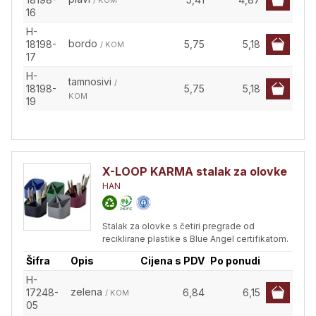
/ KOM
16
H-
bordo
18198-
5,75
5,18
/ KOM
17
H-
tamnosivi
/
18198-
5,75
5,18
KOM
19
X-LOOP KARMA stalak za olovke
HAN
Stalak za olovke s četiri pregrade od
reciklirane plastike s Blue Angel certifikatom.
Šifra
Opis
Cijena s PDV
Po ponudi
H-
zelena
17248-
6,84
6,15
/ KOM
05