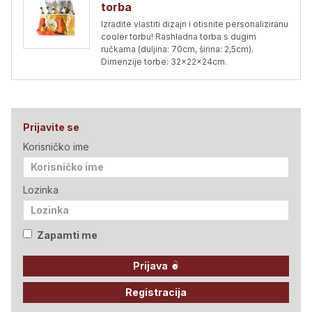
torba
Izradite vlastiti dizajn i otisnite personaliziranu
cooler torbu! Rashladna torba s dugim
ručkama (duljina: 70cm, širina: 2,5cm).
Dimenzije torbe: 32x22x24cm.
Prijavite se
Korisničko ime
Lozinka
Zapamti me
Prijava
Registracija