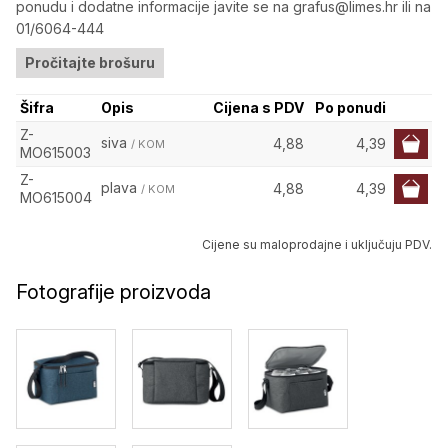
ponudu i dodatne informacije javite se na grafus@limes.hr ili na
01/6064-444
Pročitajte brošuru
Šifra
Opis
Cijena s PDV
Po ponudi
Z-
siva
4,88
4,39
/ KOM
MO615003
Z-
plava
4,88
4,39
/ KOM
MO615004
Cijene su maloprodajne i uključuju PDV.
Fotografije proizvoda