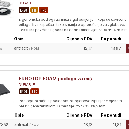
DURABLE
Ergonomska podloga za miša s gel punjenjem koje se savršeno
prilagođava zapešću i tako smanjuje opterećenje za zglobove.
Tekstilna površina ugodna na dodir. Dimenzije: 230x260x26 mm
Opis
Cijena s PDV
Po ponudi
antracit
8
15,41
13,87
/ KOM
ERGOTOP FOAM podloga za miš
DURABLE
Podloga za miša s podlogom za zglobove ispunjene pjenom i
presvučena tekstilom. Dimenzije: 257x310x8,5 mm
Opis
Cijena s PDV
Po ponudi
antracit
3-58
13,13
11,81
/ KOM