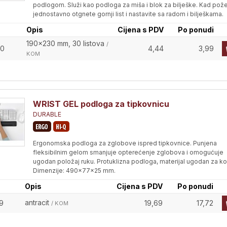
podlogom. Služi kao podloga za miša i blok za bilješke. Kad pože
jednostavno otgnete gornji list i nastavite sa radom i bilješkama.
Opis
Cijena s PDV
Po ponudi
190x230 mm, 30 listova
/
60
4,44
3,99
KOM
WRIST GEL podloga za tipkovnicu
DURABLE
Ergonomska podloga za zglobove ispred tipkovnice. Punjena
fleksibilnim gelom smanjuje opterećenje zglobova i omogućuje
ugodan položaj ruku. Protuklizna podloga, materijal ugodan za ko
Dimenzije: 490x77x25 mm.
Opis
Cijena s PDV
Po ponudi
antracit
9
19,69
17,72
/ KOM