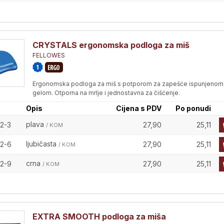
CRYSTALS ergonomska podloga za miš
FELLOWES
Ergonomska podloga za miš s potporom za zapešće ispunjenom
gelom. Otporna na mrlje i jednostavna za čišćenje.
Opis
Cijena s PDV
Po ponudi
plava
2-3
27,90
25,11
/ KOM
ljubičasta
2-6
27,90
25,11
/ KOM
crna
2-9
27,90
25,11
/ KOM
EXTRA SMOOTH podloga za miša