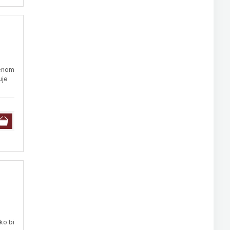
jenom
uje
ko bi