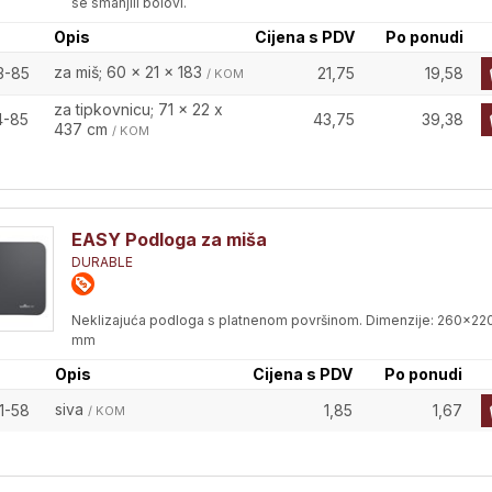
se smanjili bolovi.
Opis
Cijena s PDV
Po ponudi
za miš; 60 x 21 x 183
3-85
21,75
19,58
/ KOM
za tipkovnicu; 71 x 22 x
4-85
43,75
39,38
437 cm
/ KOM
EASY Podloga za miša
DURABLE
Neklizajuća podloga s platnenom površinom. Dimenzije: 260x22
mm
Opis
Cijena s PDV
Po ponudi
siva
1-58
1,85
1,67
/ KOM