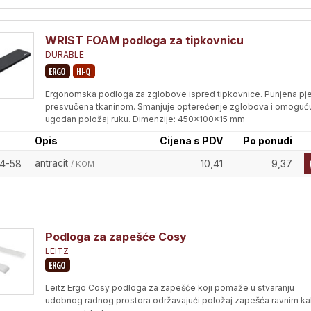
WRIST FOAM podloga za tipkovnicu
DURABLE
Ergonomska podloga za zglobove ispred tipkovnice. Punjena p
presvučena tkaninom. Smanjuje opterećenje zglobova i omoguć
ugodan položaj ruku. Dimenzije: 450x100x15 mm
Opis
Cijena s PDV
Po ponudi
antracit
4-58
10,41
9,37
/ KOM
Podloga za zapešće Cosy
LEITZ
Leitz Ergo Cosy podloga za zapešće koji pomaže u stvaranju
udobnog radnog prostora održavajući položaj zapešća ravnim ka