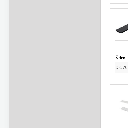
Šifra
D-570