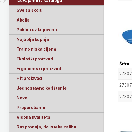
Izdvajamo iz kataloga
Sve za školu
Akcija
Poklon uz kupovinu
Najbolja kupnja
Trajno niska cijena
Ekološki proizvod
Šifra
Ergonomski proizvod
27307
Hit proizvod
27307
Jednostavno korištenje
27307
Novo
Preporučamo
Visoka kvaliteta
Rasprodaja, do isteka zaliha