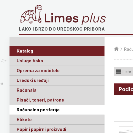
Limes plus
LAKO I BRZO DO UREDSKOG PRIBORA
Raču
Katalog
Usluge tiska
Oprema za mobitele
Lista
Uredski uređaji
ga
Podlo
Računala
Pisači, toneri, patrone
Računalna periferija
Etikete
Papir i papirni proizvodi