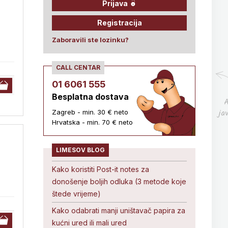
Prijava
Registracija
Zaboravili ste lozinku?
CALL CENTAR
01 6061 555
Besplatna dostava
A
ja
Zagreb - min. 30 € neto
Hrvatska - min. 70 € neto
LIMESOV BLOG
Kako koristiti Post-it notes za
donošenje boljih odluka (3 metode koje
štede vrijeme)
Kako odabrati manji uništavač papira za
kućni ured ili mali ured