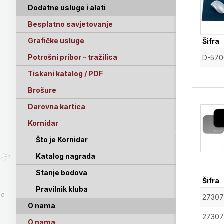
Dodatne usluge i alati
Besplatno savjetovanje
Grafičke usluge
Šifra
Potrošni pribor - tražilica
D-570
Tiskani katalog / PDF
Brošure
Darovna kartica
Kornidar
Što je Kornidar
Katalog nagrada
Stanje bodova
Šifra
Pravilnik kluba
pe
27307
O nama
27307
O nama