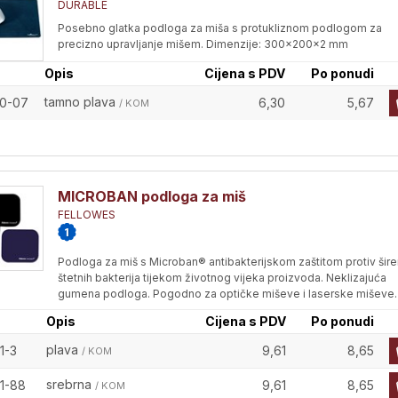
DURABLE
Posebno glatka podloga za miša s protukliznom podlogom za
precizno upravljanje mišem. Dimenzije: 300x200x2 mm
Opis
Cijena s PDV
Po ponudi
tamno plava
0-07
6,30
5,67
/ KOM
MICROBAN podloga za miš
FELLOWES
Podloga za miš s Microban® antibakterijskom zaštitom protiv šire
štetnih bakterija tijekom životnog vijeka proizvoda. Neklizajuća
gumena podloga. Pogodno za optičke miševe i laserske miševe.
Opis
Cijena s PDV
Po ponudi
plava
1-3
9,61
8,65
/ KOM
srebrna
1-88
9,61
8,65
/ KOM