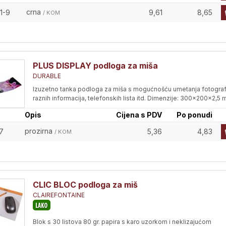
crna
1-9
9,61
8,65
/ KOM
PLUS DISPLAY podloga za miša
DURABLE
Izuzetno tanka podloga za miša s mogućnošću umetanja fotografi
raznih informacija, telefonskih lista itd. Dimenzije: 300x200x2,5 
Opis
Cijena s PDV
Po ponudi
prozirna
7
5,36
4,83
/ KOM
CLIC BLOC podloga za miš
CLAIREFONTAINE
Blok s 30 listova 80 gr. papira s karo uzorkom i neklizajućom