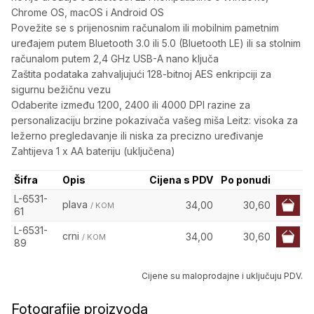
Chrome OS, macOS i Android OS
Povežite se s prijenosnim računalom ili mobilnim pametnim
uređajem putem Bluetooth 3.0 ili 5.0 (Bluetooth LE) ili sa stolnim
računalom putem 2,4 GHz USB-A nano ključa
Zaštita podataka zahvaljujući 128-bitnoj AES enkripciji za
sigurnu bežičnu vezu
Odaberite između 1200, 2400 ili 4000 DPI razine za
personalizaciju brzine pokazivača vašeg miša Leitz: visoka za
ležerno pregledavanje ili niska za precizno uređivanje
Zahtijeva 1 x AA bateriju (uključena)
Šifra
Opis
Cijena s PDV
Po ponudi
L-6531-
plava
34,00
30,60
/ KOM
61
L-6531-
crni
34,00
30,60
/ KOM
89
Cijene su maloprodajne i uključuju PDV.
Fotografije proizvoda