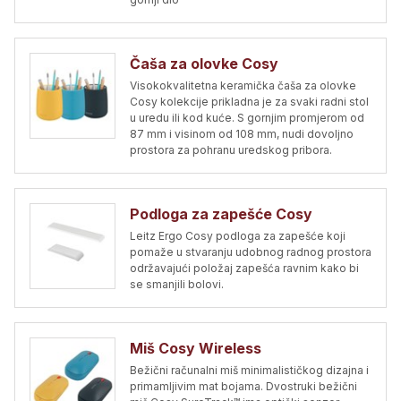
Čaša za olovke Cosy
Visokokvalitetna keramička čaša za olovke
Cosy kolekcije prikladna je za svaki radni stol
u uredu ili kod kuće. S gornjim promjerom od
87 mm i visinom od 108 mm, nudi dovoljno
prostora za pohranu uredskog pribora.
Podloga za zapešće Cosy
Leitz Ergo Cosy podloga za zapešće koji
pomaže u stvaranju udobnog radnog prostora
održavajući položaj zapešća ravnim kako bi
se smanjili bolovi.
Miš Cosy Wireless
Bežični računalni miš minimalističkog dizajna i
primamljivim mat bojama. Dvostruki bežični