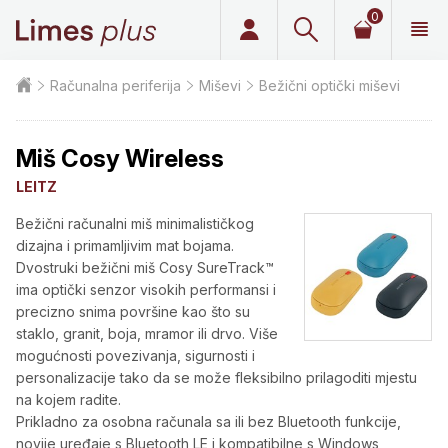
0
Limes plus
Računalna periferija
Miševi
Bežični optički miševi
Miš Cosy Wireless
LEITZ
Bežični računalni miš minimalističkog
dizajna i primamljivim mat bojama.
Dvostruki bežični miš Cosy SureTrack™
ima optički senzor visokih performansi i
precizno snima površine kao što su
staklo, granit, boja, mramor ili drvo. Više
mogućnosti povezivanja, sigurnosti i
personalizacije tako da se može fleksibilno prilagoditi mjestu
na kojem radite.
Prikladno za osobna računala sa ili bez Bluetooth funkcije,
novije uređaje s Bluetooth LE i kompatibilne s Windows,