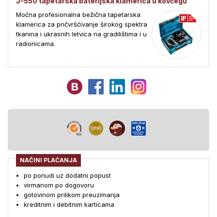
J-550 tapetarska baterijska klamerica u kovčegu
Moćna profesionalna bežična tapetarska
klamerica za pričvršćivanje širokog spektra
tkanina i ukrasnih letvica na gradilištima i u
radionicama.
NAČINI PLAĆANJA
po ponudi uz dodatni popust
virmanom po dogovoru
gotovinom prilikom preuzimanja
kreditnim i debitnim karticama