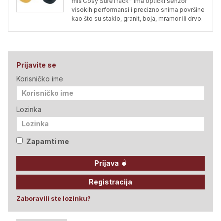
miš Cosy SureTrack™ ima optički senzor
visokih performansi i precizno snima površine
kao što su staklo, granit, boja, mramor ili drvo.
Prijavite se
Korisničko ime
Lozinka
Zapamti me
Prijava
Registracija
Zaboravili ste lozinku?