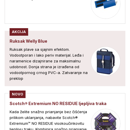
AKCIJA
Ruksak Welly Blue
Ruksak plave sa sjajnim efektom.
Vodootporan i lako periv materijal. Leđa i
naramenice dizajnirane za maksimalnu
udobnost. Donja strana je izrađena od
vodootpornog crnog PVC-a. Zatvaranje na
preklop
NOVO
Scotch® Extremium NO RESIDUE ljepljiva traka
Kada želite snažno prianjanje bez čišćenja
prilikom uklanjanja, nabavite Scotch®
Extremium™ NO RESIDUE visokoučinkovitu
ljepljivu traku. Kombinira snažno prianjanje