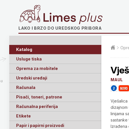
Limes plus
LAKO I BRZO DO UREDSKOG PRIBORA
Opre
Katalog
Usluge tiska
Vješ
Oprema za mobitele
Uredski uređaji
MAUL
ga
Računala
Pisači, toneri, patrone
Vješalica
Računalna periferija
dizajnom 
linijama 
Etikete
sastanke 
Papir i papirni proizvodi
Izrađena o