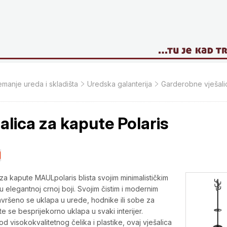
manje ureda i skladišta
Uredska galanterija
Garderobne vješali
alica za kapute Polaris
 za kapute MAULpolaris blista svojim minimalističkim
u elegantnoj crnoj boji. Svojim čistim i modernim
savršeno se uklapa u urede, hodnike ili sobe za
te se besprijekorno uklapa u svaki interijer.
d visokokvalitetnog čelika i plastike, ovaj vješalica