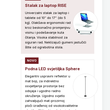
Stalak za laptop RISE
Univerzalni stalak za laptop i
tablete od 10″ do 17″ (do 5
kg). Olakšava ergonomski rad
kroz beskonačno promjenjivu
visinu i podešavanje kuta
čitanja. Visoka stabilnost za
siguran rad. Neklizajući gumeni jastučići
štite od ogrebotina stola.
NOVO
Podna LED svjetiljka Sphere
Elegantni uspravni reflektor u
mat boji, za indirektno
osvjetljenje prostorije bez
odsjaja i ugodno radno
okruženje. Ugodno svjetlo
zahvaljujući mat-prozirnoj
ploči izrađenoj od visokokvalitetne