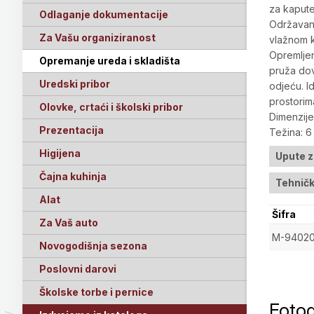
za kapute 
Odlaganje dokumentacije
Održavanj
Za Vašu organiziranost
vlažnom k
Opremljen
Opremanje ureda i skladišta
pruža dov
Uredski pribor
odjeću. I
prostorim
Olovke, crtaći i školski pribor
Dimenzij
Prezentacija
Težina: 6
Higijena
Upute 
Čajna kuhinja
Tehničk
Alat
Šifra
Za Vaš auto
M-9402
Novogodišnja sezona
Poslovni darovi
Školske torbe i pernice
Fotog