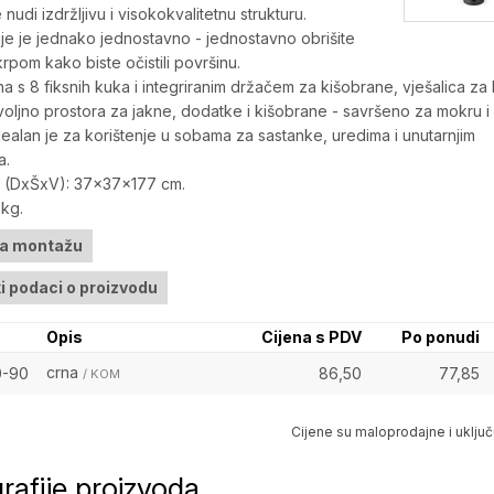
nudi izdržljivu i visokokvalitetnu strukturu.
e je jednako jednostavno - jednostavno obrišite
rpom kako biste očistili površinu.
a s 8 fiksnih kuka i integriranim držačem za kišobrane, vješalica za
oljno prostora za jakne, dodatke i kišobrane - savršeno za mokru i
dealan je za korištenje u sobama za sastanke, uredima i unutarnjim
a.
e (DxŠxV): 37x37x177 cm.
 kg.
za montažu
i podaci o proizvodu
Opis
Cijena s PDV
Po ponudi
crna
0-90
86,50
77,85
/ KOM
Cijene su maloprodajne i uključ
rafije proizvoda