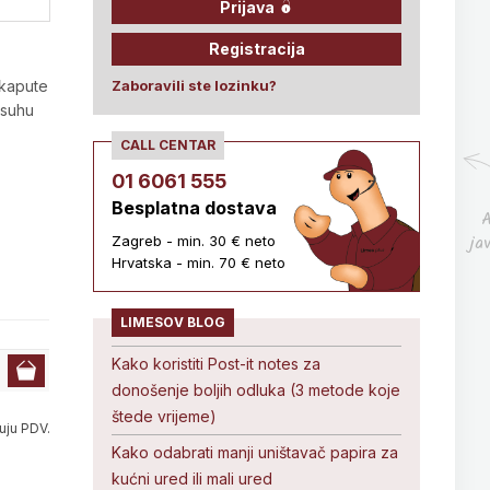
Prijava
Registracija
 kapute
Zaboravili ste lozinku?
 suhu
CALL CENTAR
01 6061 555
Besplatna dostava
A
ja
Zagreb - min. 30 € neto
Hrvatska - min. 70 € neto
LIMESOV BLOG
Kako koristiti Post-it notes za
donošenje boljih odluka (3 metode koje
štede vrijeme)
uju PDV.
Kako odabrati manji uništavač papira za
kućni ured ili mali ured