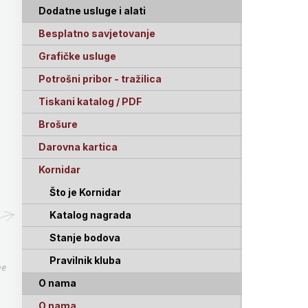
Dodatne usluge i alati
Besplatno savjetovanje
Grafičke usluge
Potrošni pribor - tražilica
Tiskani katalog / PDF
Brošure
Darovna kartica
Kornidar
Što je Kornidar
Katalog nagrada
Stanje bodova
Pravilnik kluba
pe
O nama
O nama