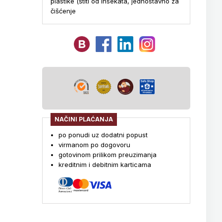
plastike (štiti od insekata, jednostavno za
čišćenje
NAČINI PLAĆANJA
po ponudi uz dodatni popust
virmanom po dogovoru
gotovinom prilikom preuzimanja
kreditnim i debitnim karticama