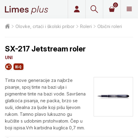
0
Limes plus
Olovke, crtaći i školski pribor
Roleri
Obični roleri
SX-217 Jetstream roler
UNI
Tinta nove generacije za najbrže
pisanje, spoj tinte na bazi ulja i
pigmentne tinte na bazi vode. Savršena
glatkoća pisanja, ne packa, brzo se
suši, idealna za ljude koji pišu lijevom
rukom. Tamno plavo luksuzno gu
kučište s udobnim prstohvatom. Čep u
boji ispisa.Vrh karbidna kuglica 0,7 mm.