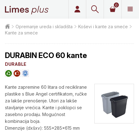
0
Limes plus
Opremanje ureda i skladišta
Koševi i kante za smeće
Kante za smeće
DURABIN ECO 60 kante
DURABLE
Kante zapremine 60 litara od reciklirane
plastike s Blue Angel certifikatom, ručke
za lakše prenošenje. Utori za lakše
stavljanje vrećica. Kante i poklopci se
zasebno prodaju. Mogućnost
kombinacija boja.
Dimenzije (dxšxv): 555x285x615 mm