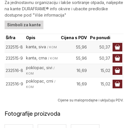
Za jednostavnu organizaciju i lakše sortiranje otpada, nalijepite
na kante DURAFRAME® info okvire i ubacite predloške
dostupne pod "Više informacija"
Simboli za kante
Šifra
Opis
Cijena s PDV
Po ponudi
kanta, siva
232515-8
55,96
50,37
/ KOM
kanta, crna
232515-9
55,96
50,37
/ KOM
poklopac, sivi
/
232516-8
16,69
15,02
KOM
poklopac, crni
/
232516-9
16,69
15,02
KOM
Cijene su maloprodajne i uključuju PDV.
Fotografije proizvoda