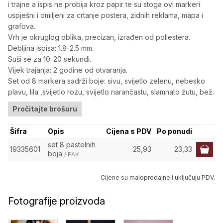
i trajne a ispis ne probija kroz papir te su stoga ovi markeri
uspješni i omiljeni za crtanje postera, zidnih reklama, mapa i
grafova.
Vrh je okruglog oblika, precizan, izrađen od poliestera.
Debljina ispisa: 1.8-2.5 mm.
Suši se za 10-20 sekundi.
Vijek trajanja: 2 godine od otvaranja.
Set od 8 markera sadrži boje: sivu, svijetlo zelenu, nebesko
plavu, lila ,svijetlo rozu, svijetlo narančastu, slamnato žutu, bež.
Pročitajte brošuru
Šifra
Opis
Cijena s PDV
Po ponudi
set 8 pastelnih
19335601
25,93
23,33
boja
/ PAK
Cijene su maloprodajne i uključuju PDV.
Fotografije proizvoda