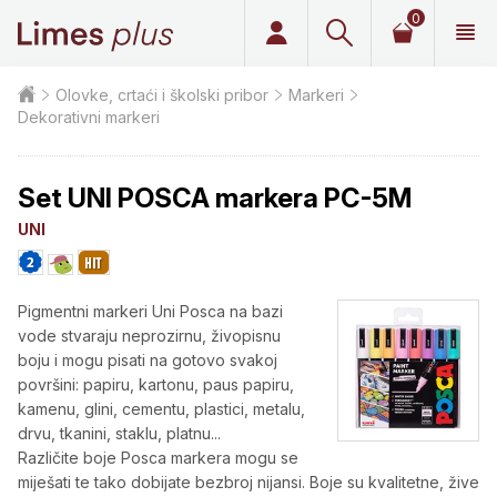
0
Limes plus
Olovke, crtaći i školski pribor
Markeri
Dekorativni markeri
Set UNI POSCA markera PC-5M
UNI
Pigmentni markeri Uni Posca na bazi
vode stvaraju neprozirnu, živopisnu
boju i mogu pisati na gotovo svakoj
površini: papiru, kartonu, paus papiru,
kamenu, glini, cementu, plastici, metalu,
drvu, tkanini, staklu, platnu...
Različite boje Posca markera mogu se
miješati te tako dobijate bezbroj nijansi. Boje su kvalitetne, žive