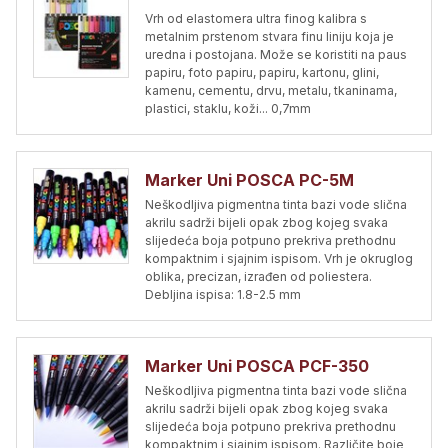
Vrh od elastomera ultra finog kalibra s
metalnim prstenom stvara finu liniju koja je
uredna i postojana. Može se koristiti na paus
papiru, foto papiru, papiru, kartonu, glini,
kamenu, cementu, drvu, metalu, tkaninama,
plastici, staklu, koži... 0,7mm
Marker Uni POSCA PC-5M
Neškodljiva pigmentna tinta bazi vode slična
akrilu sadrži bijeli opak zbog kojeg svaka
slijedeća boja potpuno prekriva prethodnu
kompaktnim i sjajnim ispisom. Vrh je okruglog
oblika, precizan, izrađen od poliestera.
Debljina ispisa: 1.8-2.5 mm
Marker Uni POSCA PCF-350
Neškodljiva pigmentna tinta bazi vode slična
akrilu sadrži bijeli opak zbog kojeg svaka
slijedeća boja potpuno prekriva prethodnu
kompaktnim i sjajnim ispisom. Različite boje