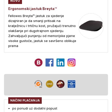
NOVO
Ergonomski jastuk Breyta™
Fellowes Breyta™ jastuk za sjedenje
dizajniran je da smanji pritisak na
kralježnicu i trtičnu kost, pružajući trenutno
olakšanje pri dugotrajnom sjedenju.
Zahvaljujući punjenju od memorijske pjene
visoke gustoće, jastuk se savršeno oblikuje
prema
NAČINI PLAĆANJA
po ponudi uz dodatni popust