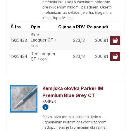
satenski lak u boji s završnom oblogom
presvučenom niklom i paladijem. Okretni
mehanizam za uvlačenje vrha. Elegantna
kutija. Ispis M crni.
Šifra
Opis
Cijena s PDV
Po ponudi
Blue
Lacquer CT
1925433
223,13
200,81
/
KOM
Red Lacquer
1925434
223,13
200,81
CT
/ KOM
Kemijska olovka Parker IM
Premium Blue Grey CT
PARKER
Plavo-sivo metalik lakirano tijelo s
ugraviranim kultnim chevron uzorkom
nadopunjeno je kromiranim ukrasima i