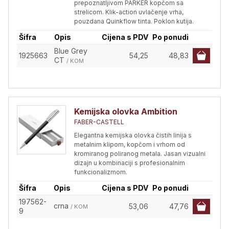
prepoznatljivom PARKER kopčom sa
strelicom. Klik-action uvlačenje vrha,
pouzdana Quinkflow tinta. Poklon kutija.
Šifra
Opis
Cijena s PDV
Po ponudi
Blue Grey
1925663
54,25
48,83
CT
/ KOM
Kemijska olovka Ambition
FABER-CASTELL
Elegantna kemijska olovka čistih linija s
metalnim klipom, kopčom i vrhom od
kromiranog poliranog metala. Jasan vizualni
dizajn u kombinaciji s profesionalnim
funkcionalizmom.
Šifra
Opis
Cijena s PDV
Po ponudi
197562-
crna
53,06
47,76
/ KOM
9