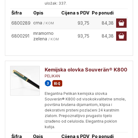
uložak: 337.
Šifra
Opis
Cijena s PDV
Po ponudi
crna
6800289
93,75
84,38
/ KOM
mramorno
6800291
93,75
84,38
zelena
/ KOM
Kemijska olovka Souverän® K800
PELIKAN
Elegantna Pelikan kemijska olovka
Souverän® K800 od visokokvalitetne smole,
površina brušena dijamantom, klipsa i
dekorativni prsteni pozlaćeni 24 karatnim
zlatom. Prepoznatljivo prugasto tijelo
izrađeno od celuloida. Elegantna poklon
kutija.
Šifra
Opis
Cijena s PDV
Po ponudi