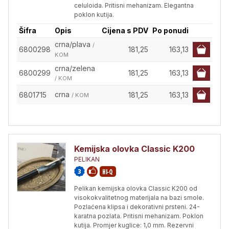
celuloida. Pritisni mehanizam. Elegantna
poklon kutija.
Šifra
Opis
Cijena s PDV
Po ponudi
crna/plava
/
6800298
181,25
163,13
KOM
crna/zelena
6800299
181,25
163,13
/ KOM
crna
6801715
181,25
163,13
/ KOM
Kemijska olovka Classic K200
PELIKAN
Pelikan kemijska olovka Classic K200 od
visokokvalitetnog materijala na bazi smole.
Pozlaćena klipsa i dekorativni prsteni. 24-
karatna pozlata. Pritisni mehanizam. Poklon
kutija. Promjer kuglice: 1,0 mm. Rezervni