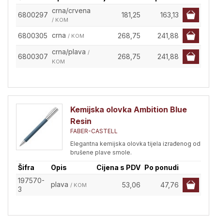
crna/crvena
6800297
181,25
163,13
/ KOM
crna
6800305
268,75
241,88
/ KOM
crna/plava
/
6800307
268,75
241,88
KOM
Kemijska olovka Ambition Blue
Resin
FABER-CASTELL
Elegantna kemijska olovka tijela izrađenog od
brušene plave smole.
Šifra
Opis
Cijena s PDV
Po ponudi
197570-
plava
53,06
47,76
/ KOM
3