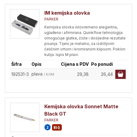
IM kemijska olovka
PARKER
Kemijska olovka istovremeno elegantna,
uglađena i afirmirana. Quinkflow tehnologija
omogućuje glatke, čiste i dosljedne rezultate
pisanja. Tijelo je metalno, sa izdržljivim
čeličnim vrhom i kromiranom klipsom. Poklon
kutija. Ispis M plavi.
Šifra
Opis
Cijena s PDV
Po ponudi
plava
192531-3
29,38
26,44
/ KOM
Kemijska olovka Sonnet Matte
Black GT
PARKER