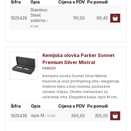
Šifra
Opis
Cijena s PDV
Po ponudi
Stainless
Steel;
1925428
110,50
99,45
srebrna
/
KOM
Kemijska olovka Parker Sonnet
Premium Silver Mistral
PARKER
Kemijska olovka Sonnet Silver Mistral
klasičan je izraz profinjenog stila i elegancije.
Srebrno tijelo u boji mistrala, pozlaćene
obrube i klipsu. Okretni mehanizam za
uvlačenje vrha. Elegantna kutija. Ispis M crni.
Šifra
Opis
Cijena s PDV
Po ponudi
ispis M
1925436
394,50
355,05
/ KOM