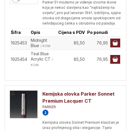
Parker 51 moderno je viđenje izvorne ikone
koja je nekoć slavljena kao "najtraženiji na
svijetu", prvi put lansiran 1941. Izdržljiva, sjajna
olovka od dragocjene smole spoklopcem od
nehrđajućeg čelika s obrubima od paladija
Šifra
Opis
Cijena s PDV
Po ponudi
Midnight
1925453
85,50
76,95
Blue
/ KOM
Teal Blue
Acrylic CT
1925454
85,50
76,95
/
KOM
Kemijska olovka Parker Sonnet
Premium Lacquer CT
PARKER
Kemijska olovka Sonnet Premium klasičan je
izraz profinjenog stila i elegancije. Tijelo