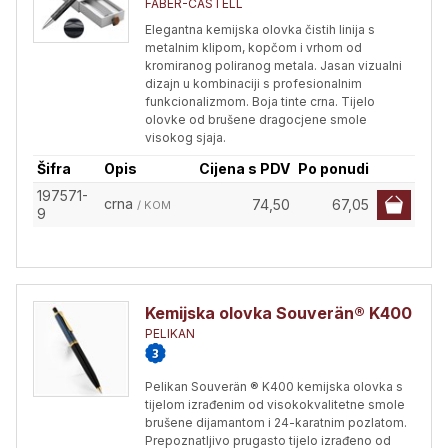
FABER-CASTELL
Elegantna kemijska olovka čistih linija s
metalnim klipom, kopčom i vrhom od
kromiranog poliranog metala. Jasan vizualni
dizajn u kombinaciji s profesionalnim
funkcionalizmom. Boja tinte crna. Tijelo
olovke od brušene dragocjene smole
visokog sjaja.
Šifra
Opis
Cijena s PDV
Po ponudi
197571-
crna
74,50
67,05
/ KOM
9
Kemijska olovka Souverän® K400
PELIKAN
Pelikan Souverän ® K400 kemijska olovka s
tijelom izrađenim od visokokvalitetne smole
brušene dijamantom i 24-karatnim pozlatom.
Prepoznatljivo prugasto tijelo izrađeno od