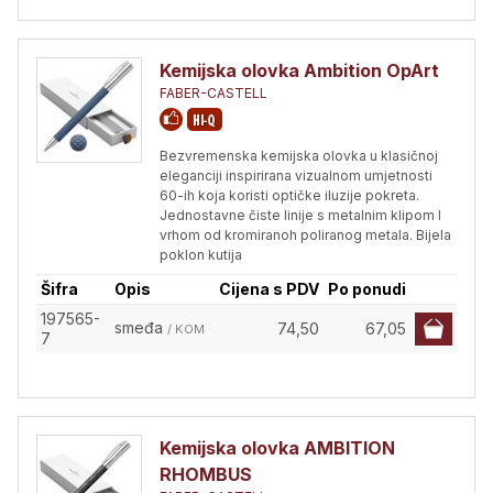
Kemijska olovka Ambition OpArt
FABER-CASTELL
Bezvremenska kemijska olovka u klasičnoj
eleganciji inspirirana vizualnom umjetnosti
60-ih koja koristi optičke iluzije pokreta.
Jednostavne čiste linije s metalnim klipom I
vrhom od kromiranoh poliranog metala. Bijela
poklon kutija
Šifra
Opis
Cijena s PDV
Po ponudi
197565-
smeđa
74,50
67,05
/ KOM
7
Kemijska olovka AMBITION
RHOMBUS