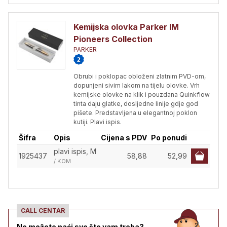
Kemijska olovka Parker IM
Pioneers Collection
PARKER
Obrubi i poklopac obloženi zlatnim PVD-om,
dopunjeni sivim lakom na tijelu olovke. Vrh
kemijske olovke na klik i pouzdana Quinkflow
tinta daju glatke, dosljedne linije gdje god
pišete. Predstavljena u elegantnoj poklon
kutiji. Plavi ispis.
Šifra
Opis
Cijena s PDV
Po ponudi
plavi ispis, M
1925437
58,88
52,99
/ KOM
CALL CENTAR
Ne možete naći sve što vam treba?