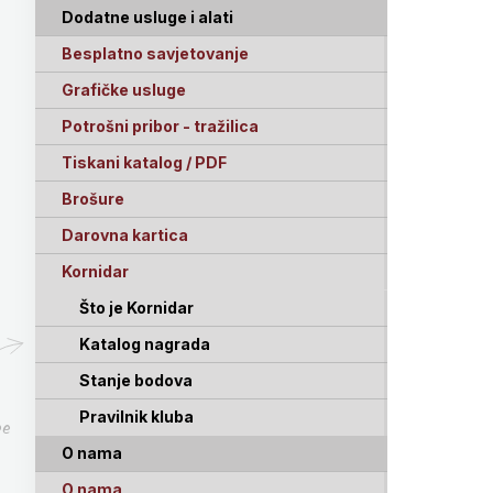
Dodatne usluge i alati
Besplatno savjetovanje
Grafičke usluge
Potrošni pribor - tražilica
Tiskani katalog / PDF
Brošure
Darovna kartica
Kornidar
Što je Kornidar
Katalog nagrada
Stanje bodova
Pravilnik kluba
pe
O nama
O nama