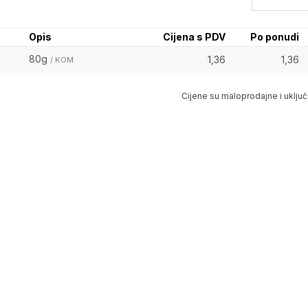
Opis
Cijena s PDV
Po ponudi
80g
1,36
1,36
/ KOM
Cijene su maloprodajne i uključ