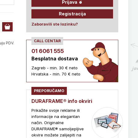
Prijava
Registracija
Zaboravili ste lozinku?
CALL CENTAR
uju PDV.
01 6061 555
Besplatna dostava
A
ja
Zagreb - min. 30 € neto
Hrvatska - min. 70 € neto
PREPORUČAMO
DURAFRAME® info okviri
Prikažite svoje reklame ili
informacije na elegantan
način. Originalne
DURAFRAME® samoljepljive
okvire možete zalijepiti na