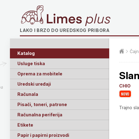
Limes plus
LAKO I BRZO DO UREDSKOG PRIBORA
Čajn
Katalog
Usluge tiska
Slan
Oprema za mobitele
Uredski uređaji
CHIO
ga
Računala
Pisači, toneri, patrone
Trajno sl
Računalna periferija
Etikete
Papir i papirni proizvodi