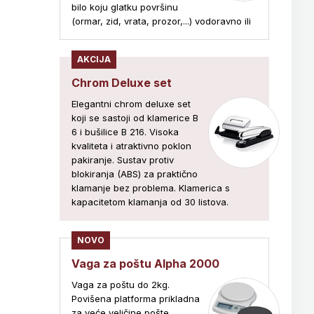
bilo koju glatku površinu
(ormar, zid, vrata, prozor,...) vodoravno ili
AKCIJA
Chrom Deluxe set
Elegantni chrom deluxe set
koji se sastoji od klamerice B
6 i bušilice B 216. Visoka
kvaliteta i atraktivno poklon
pakiranje. Sustav protiv
blokiranja (ABS) za praktično
klamanje bez problema. Klamerica s
kapacitetom klamanja od 30 listova.
NOVO
Vaga za poštu Alpha 2000
Vaga za poštu do 2kg.
Povišena platforma prikladna
za veće veličine pošte,