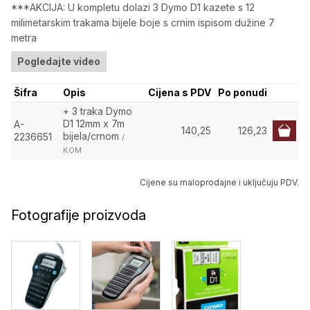
***AKCIJA: U kompletu dolazi 3 Dymo D1 kazete s 12
milimetarskim trakama bijele boje s crnim ispisom dužine 7
metra
Pogledajte video
Šifra
Opis
Cijena s PDV
Po ponudi
+ 3 traka Dymo
D1 12mm x 7m
A-
140,25
126,23
bijela/crnom
2236651
/
KOM
Cijene su maloprodajne i uključuju PDV.
Fotografije proizvoda