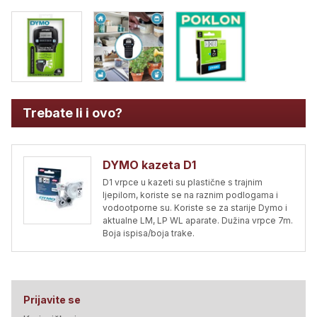
Trebate li i ovo?
DYMO kazeta D1
D1 vrpce u kazeti su plastične s trajnim
ljepilom, koriste se na raznim podlogama i
vodootporne su. Koriste se za starije Dymo i
aktualne LM, LP WL aparate. Dužina vrpce 7m.
Boja ispisa/boja trake.
Prijavite se