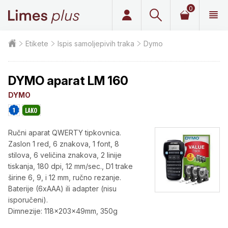
0
Limes plus
Etikete
Ispis samoljepivih traka
Dymo
DYMO aparat LM 160
DYMO
Ručni aparat QWERTY tipkovnica.
Zaslon 1 red, 6 znakova, 1 font, 8
stilova, 6 veličina znakova, 2 linije
tiskanja, 180 dpi, 12 mm/sec., D1 trake
širine 6, 9, i 12 mm, ručno rezanje.
Baterije (6xAAA) ili adapter (nisu
isporučeni).
Dimnezije: 118x203x49mm, 350g