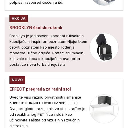
potpisa, raspored čišćenja itd.
AKCIJA
BROOKLYN školski ruksak
Brooklyn je jedinstveni koncept ruksaka s
kapuljačom inspiriran poznatom Njujorškom
četvrti poznatom kao mjesto rođenja
moderne ulične odjeće. Prateći stil mladih
koji vole odjeću s kapuljačom ova torba
postat će nova torba tinejdžera.
NOVO
EFFECT pregrada za radni stol
Uvedite višu razinu privatnosti i smanjite
buku uz DURABLE Desk Divider EFFECT.
Ovaj pregledni razdjelnik za stol izrađen je
od recikliranog PET filca i služi kao
učinkovita zaštita od vizualnih i zvučnih
distrakcija.