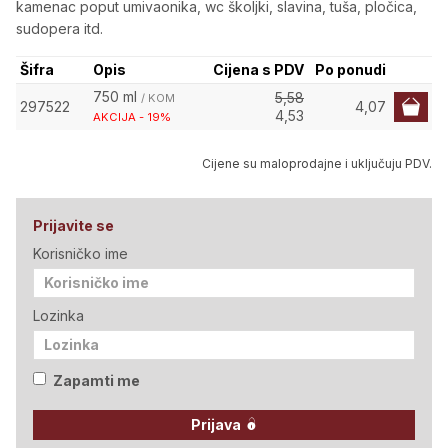
kamenac poput umivaonika, wc školjki, slavina, tuša, pločica,
sudopera itd.
Šifra
Opis
Cijena s PDV
Po ponudi
750 ml
5,58
/ KOM
297522
4,07
4,53
AKCIJA - 19%
Cijene su maloprodajne i uključuju PDV.
Prijavite se
Korisničko ime
Lozinka
Zapamti me
Prijava