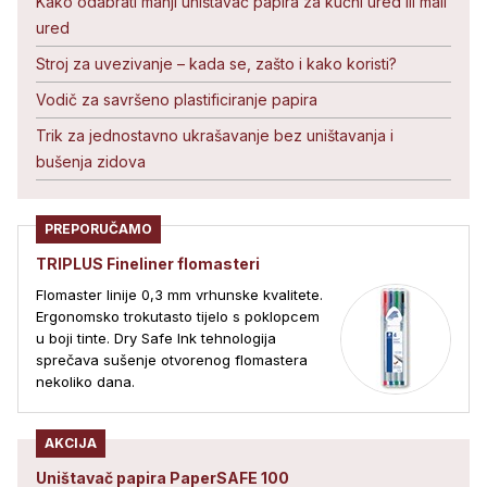
Kako odabrati manji uništavač papira za kućni ured ili mali
ured
Stroj za uvezivanje – kada se, zašto i kako koristi?
Vodič za savršeno plastificiranje papira
Trik za jednostavno ukrašavanje bez uništavanja i
bušenja zidova
PREPORUČAMO
TRIPLUS Fineliner flomasteri
Flomaster linije 0,3 mm vrhunske kvalitete.
Ergonomsko trokutasto tijelo s poklopcem
u boji tinte. Dry Safe Ink tehnologija
sprečava sušenje otvorenog flomastera
nekoliko dana.
AKCIJA
Uništavač papira PaperSAFE 100