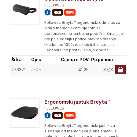
FELLOWES
Fellowes Breyta™ ergonomski odmarač za
leđa s memorijskom pjenom za
personaliziranu lumbalnu podršku. Smanjuje
bol pri sjedenju i potiče pravilno držanje.
Izrađen od 100% reciklabilnih materijala.
Jednostavno postavljanje, 5 godina
Šifra
Opis
Cijena s PDV
Po ponudi
273321
41,25
37,13
/ KOM
Ergonomski jastuk Breyta™
FELLOWES
Fellowes Breyta™ ergonomski jastuk za
sjedenje od memorijske pjene smanjuje
pritisak na kralježnicu i osigurava vrhunsku