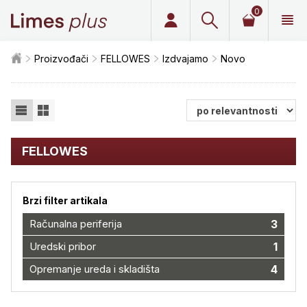
0
Limes plus
Proizvođači
FELLOWES
Izdvajamo
Novo
FELLOWES
Brzi filter artikala
Računalna periferija
3
Uredski pribor
1
Opremanje ureda i skladišta
4