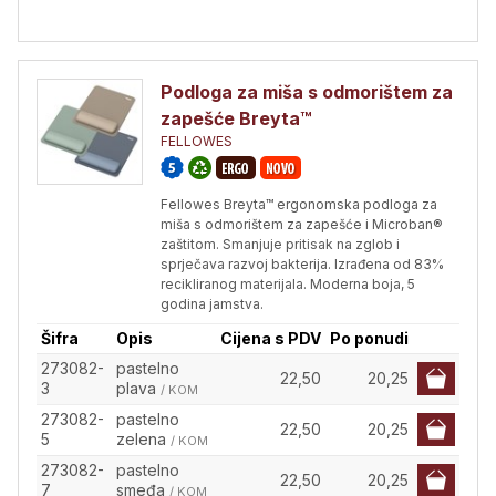
Podloga za miša s odmorištem za
zapešće Breyta™
FELLOWES
Fellowes Breyta™ ergonomska podloga za
miša s odmorištem za zapešće i Microban®
zaštitom. Smanjuje pritisak na zglob i
sprječava razvoj bakterija. Izrađena od 83%
recikliranog materijala. Moderna boja, 5
godina jamstva.
Šifra
Opis
Cijena s PDV
Po ponudi
273082-
pastelno
22,50
20,25
3
plava
/ KOM
273082-
pastelno
22,50
20,25
5
zelena
/ KOM
273082-
pastelno
22,50
20,25
7
smeđa
/ KOM