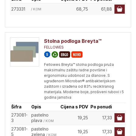
273331
68,75
61,88
/ KOM
Stolna podloga Breyta™
FELLOWES
Fellowes Breyta™ stolna podloga pruža
maksimalnu zaštitu radne površine i
ergonomsku udobnost za dlanove. S
ugrađenom Microban® antibakterijskom
zaštitom i izrađena od 83% recikliranog
materijala. Moderne boje, prošiveni rubovi i 5
godina jamstva
Šifra
Opis
Cijena s PDV
Po ponudi
273081-
pastelno
19,25
17,33
3
plava
/ KOM
273081-
pastelno
19,25
17,33
5
zelena
/ KOM