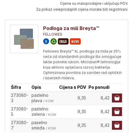
Cijene su maloprodajne i uključuju PDV.
Za prikaz veleprodajnih cijena morate biti registrirani.
Podloga za miš Breyta™
FELLOWES
Fellowes Breyta™ XL podloga za miša je 25%
veća od standardnih podloga što omogućuje
lakše pokrete rukom. Microban® tehnologija
koja aktivno sprječava razvoj bakterija.
Optimizirana površina za savršen rad optičkih
i laserskih miševa.
Šifra
Opis
Cijena s PDV
Po ponudi
273080-
pastelno
9,35
8,42
3
plava
/ KOM
273080-
pastelno
9,35
8,42
5
zelena
/ KOM
273080-
paselno
9,35
8,42
7
smeđa
/ KOM