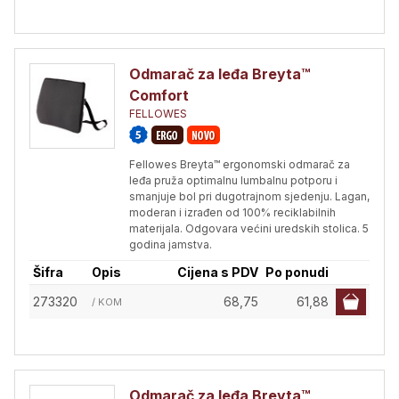
Odmarač za leđa Breyta™
Comfort
FELLOWES
Fellowes Breyta™ ergonomski odmarač za
leđa pruža optimalnu lumbalnu potporu i
smanjuje bol pri dugotrajnom sjedenju. Lagan,
moderan i izrađen od 100% reciklabilnih
materijala. Odgovara većini uredskih stolica. 5
godina jamstva.
Šifra
Opis
Cijena s PDV
Po ponudi
273320
68,75
61,88
/ KOM
Odmarač za leđa Breyta™