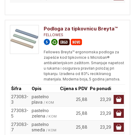
Podloga za tipkovnicu Breyta™
FELLOWES
Fellowes Breyta™ ergonomska podloga za
zapešće kod tipkovnice s Microban®
antibakterijskom zaštitom. Smanjuje napetost
u rukama i osigurava pravilan položaj pri
tipkanju. Izrađena od 83% recikliranog
materijala. Moderna boja, 5 godina jamstva.
Šifra
Opis
Cijena s PDV
Po ponudi
273083-
pastelno
25,88
23,29
3
plava
/ KOM
273083-
pastelno
25,88
23,29
5
zelena
/ KOM
273083-
pastelno
25,88
23,29
7
smeđa
/ KOM