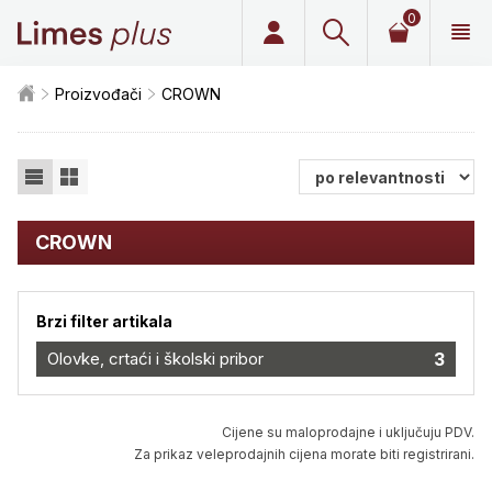
0
Limes plus
Proizvođači
CROWN
CROWN
Brzi filter artikala
Olovke, crtaći i školski pribor
3
Cijene su maloprodajne i uključuju PDV.
Za prikaz veleprodajnih cijena morate biti registrirani.