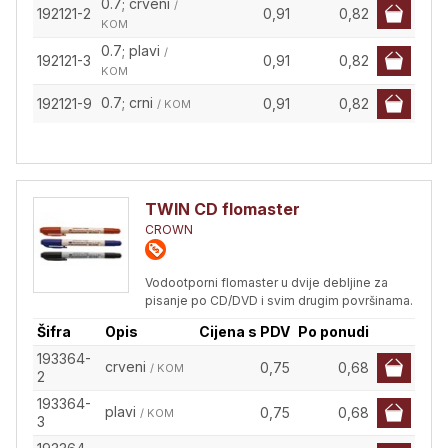
0.7; crveni
/
192121-2
0,91
0,82
KOM
0.7; plavi
/
192121-3
0,91
0,82
KOM
0.7; crni
192121-9
0,91
0,82
/ KOM
TWIN CD flomaster
CROWN
Vodootporni flomaster u dvije debljine za
pisanje po CD/DVD i svim drugim površinama.
Šifra
Opis
Cijena s PDV
Po ponudi
193364-
crveni
0,75
0,68
/ KOM
2
193364-
plavi
0,75
0,68
/ KOM
3