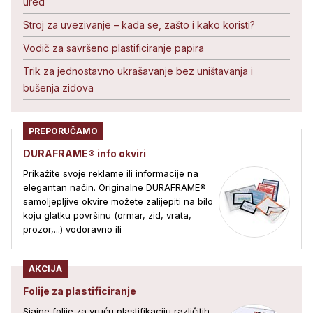
ured
Stroj za uvezivanje – kada se, zašto i kako koristi?
Vodič za savršeno plastificiranje papira
Trik za jednostavno ukrašavanje bez uništavanja i
bušenja zidova
PREPORUČAMO
DURAFRAME® info okviri
Prikažite svoje reklame ili informacije na
elegantan način. Originalne DURAFRAME®
samoljepljive okvire možete zalijepiti na bilo
koju glatku površinu (ormar, zid, vrata,
prozor,...) vodoravno ili
AKCIJA
Folije za plastificiranje
Sjajne folije za vruću plastifikaciju različitih