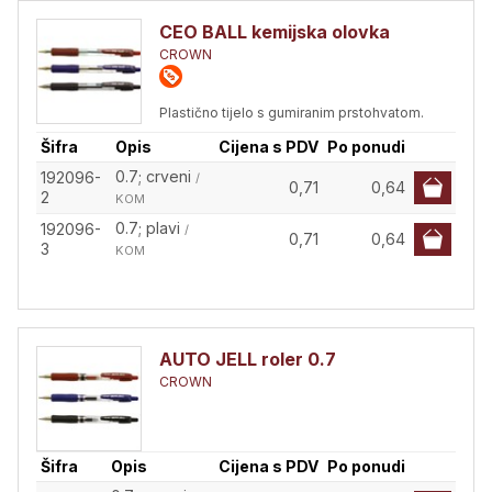
CEO BALL kemijska olovka
CROWN
Plastično tijelo s gumiranim prstohvatom.
Šifra
Opis
Cijena s PDV
Po ponudi
0.7; crveni
192096-
/
0,71
0,64
2
KOM
0.7; plavi
192096-
/
0,71
0,64
3
KOM
AUTO JELL roler 0.7
CROWN
Šifra
Opis
Cijena s PDV
Po ponudi