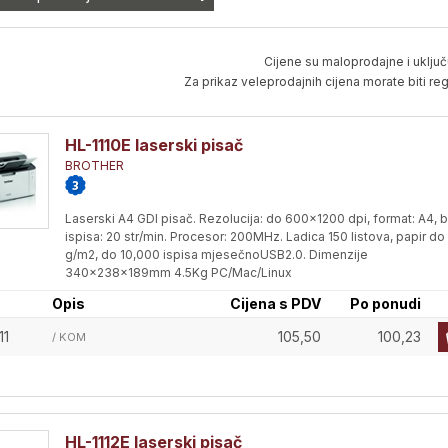
Cijene su maloprodajne i uključ
Za prikaz veleprodajnih cijena morate biti regi
HL-1110E laserski pisač
BROTHER
Laserski A4 GDI pisač. Rezolucija: do 600x1200 dpi, format: A4, b
ispisa: 20 str/min. Procesor: 200MHz. Ladica 150 listova, papir do
g/m2, do 10,000 ispisa mjesečnoUSB2.0. Dimenzije
340x238x189mm 4.5Kg PC/Mac/Linux
Opis
Cijena s PDV
Po ponudi
11
105,50
100,23
/ KOM
HL-1112E laserski pisač