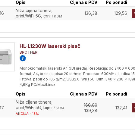
Opis
Cijena s PDV
Po ponudi
Niža cijena tonera;
16
136,38
129,56
print/WiFi 5G, crni
/ KOM
HL-L1230W laserski pisač
BROTHER
Monokromatski laserski A4 GDI uređaj. Rezolucija: do 2400 x 600
format: A4, brzina ispisa: 20 str/min. Procesor: 600MHz. Ladica 1
listova, papir do 105 g/m2, USB2.0, WiFi 5G. Dim. 340 x 238 x 1
4,6Kg PC/Mac/Linux
Opis
Cijena s PDV
Po ponudi
Niža cijena tonera;
160,00
print/WiFi 5G, bijeli
17
132,41
/ KOM
139,38
AKCIJA - 13%