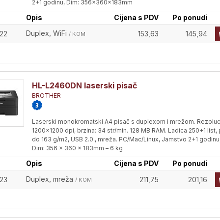
2+1 godinu, Dim: 356x360x183mm
Opis
Cijena s PDV
Po ponudi
Duplex, WiFi
22
153,63
145,94
/ KOM
HL-L2460DN laserski pisač
BROTHER
Laserski monokromatski A4 pisač s duplexom i mrežom. Rezoluci
1200x1200 dpi, brzina: 34 str/min. 128 MB RAM. Ladica 250+1 list, 
do 163 g/m2, USB 2.0., mreža. PC/Mac/Linux, Jamstvo 2+1 godinu
Dim: 356 x 360 x 183mm – 6 kg
Opis
Cijena s PDV
Po ponudi
Duplex, mreža
23
211,75
201,16
/ KOM