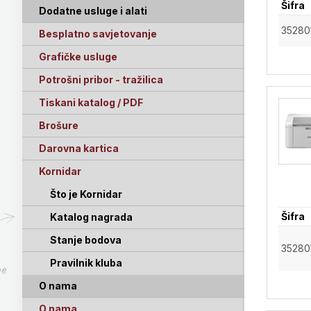
Šifra
Dodatne usluge i alati
35280
Besplatno savjetovanje
Grafičke usluge
Potrošni pribor - tražilica
Tiskani katalog / PDF
Brošure
Darovna kartica
Kornidar
Što je Kornidar
Šifra
Katalog nagrada
Stanje bodova
35280
Pravilnik kluba
pe
O nama
O nama