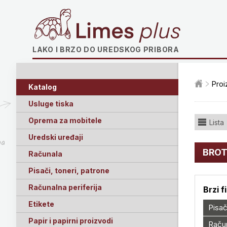
Limes plus
LAKO I BRZO DO UREDSKOG PRIBORA
Proi
Katalog
Usluge tiska
Oprema za mobitele
Lista
Uredski uređaji
ga
BROT
Računala
Pisači, toneri, patrone
Računalna periferija
Brzi f
Etikete
Pisač
Papir i papirni proizvodi
Račun