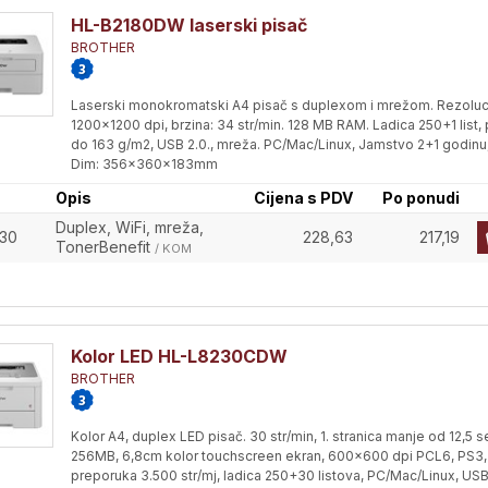
HL-B2180DW laserski pisač
BROTHER
Laserski monokromatski A4 pisač s duplexom i mrežom. Rezoluci
1200x1200 dpi, brzina: 34 str/min. 128 MB RAM. Ladica 250+1 list, 
do 163 g/m2, USB 2.0., mreža. PC/Mac/Linux, Jamstvo 2+1 godinu
Dim: 356x360x183mm
Opis
Cijena s PDV
Po ponudi
Duplex, WiFi, mreža,
30
228,63
217,19
TonerBenefit
/ KOM
Kolor LED HL-L8230CDW
BROTHER
Kolor A4, duplex LED pisač. 30 str/min, 1. stranica manje od 12,5 s
256MB, 6,8cm kolor touchscreen ekran, 600x600 dpi PCL6, PS3,
preporuka 3.500 str/mj, ladica 250+30 listova, PC/Mac/Linux, USB