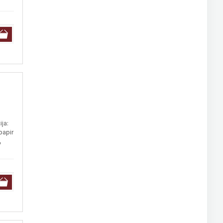
ja:
papir
,