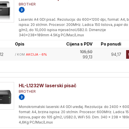
BROTHER
Laserski A4 GDI pisač. Rezolucija: do 600x1200 dpi, format: A4, b
ispisa: 20 str/min. Procesor: 200MHz. Ladica 150 listova, papir do
g/m2, do 10,000 ispisa mjesečnoUSB2.0. Dimenzije
340x238x189mm 4.5Kg PC/Mac/Linux
Opis
Cijena s PDV
Po ponudi
105,50
12
94,17
/ KOM
AKCIJA - 6%
99,13
HL-L1232W laserski pisač
BROTHER
Monokromatski laserski A4 GDI uređaj. Rezolucija: do 2400 x 600
format: A4, brzina ispisa: 20 str/min. Procesor: 600MHz. Ladica 1
listova, papir do 105 g/m2, USB2.0, WiFi 5G. Dim. 340 x 238 x 1
4,6Kg PC/Mac/Linux