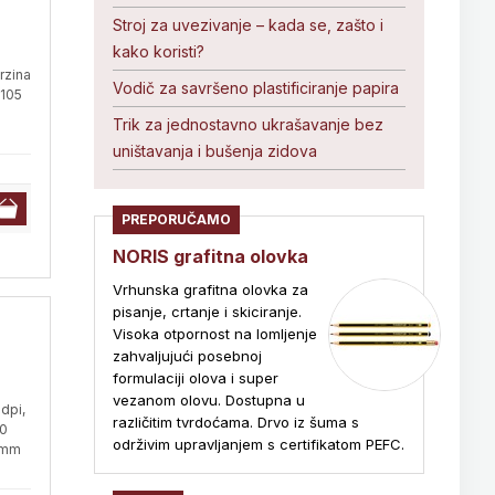
Stroj za uvezivanje – kada se, zašto i
kako koristi?
rzina
Vodič za savršeno plastificiranje papira
 105
Trik za jednostavno ukrašavanje bez
uništavanja i bušenja zidova
PREPORUČAMO
NORIS grafitna olovka
Vrhunska grafitna olovka za
pisanje, crtanje i skiciranje.
Visoka otpornost na lomljenje
zahvaljujući posebnoj
formulaciji olova i super
vezanom olovu. Dostupna u
dpi,
različitim tvrdoćama. Drvo iz šuma s
50
održivim upravljanjem s certifikatom PEFC.
89mm