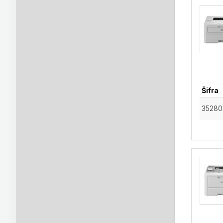
Šifra
35280