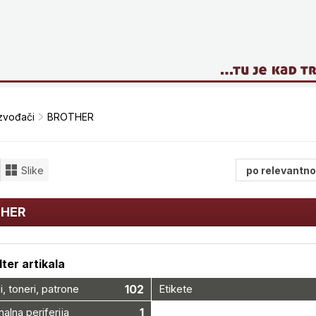
zvođači
BROTHER
Slike
HER
ilter artikala
i, toneri, patrone
102
Etikete
alna periferija
1