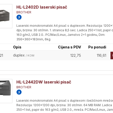
HL-L2402D laserski pisač
BROTHER
Laserski monokromatski A4 pisač s duplexom. Rezolucija: 1200
dpi, brzina: 30 str/min. 1. stranica 8,5 sec. Ladica 250+1 list, papir 
163 g/m2, USB 2.0.. PC/Mac/Linux, Jamstvo 2+1 godinu, Dim:
356x360x183mm, 6kg
Opis
Cijena s PDV
Po ponudi
duplex
21
122,75
116,61
/ KOM
HL-L2442DW laserski pisač
BROTHER
Laserski monokromatski A4 pisač s duplexom i bežičnom mrežo
Rezolucija: 1200x1200 dpi, brzina: 30 str/min. 64 MB RAM. Ladica
250+1 list, papir do 163 g/m2, USB 2.0., mreža. PC/Mac/Linux, Ja