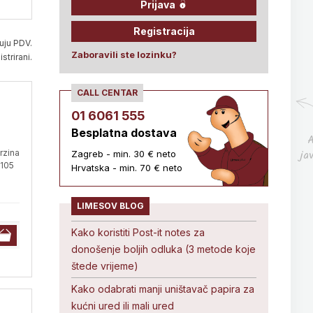
Prijava
Registracija
uju PDV.
Zaboravili ste lozinku?
strirani.
CALL CENTAR
01 6061 555
Besplatna dostava
A
ja
rzina
Zagreb - min. 30 € neto
 105
Hrvatska - min. 70 € neto
LIMESOV BLOG
Kako koristiti Post-it notes za
donošenje boljih odluka (3 metode koje
štede vrijeme)
Kako odabrati manji uništavač papira za
kućni ured ili mali ured