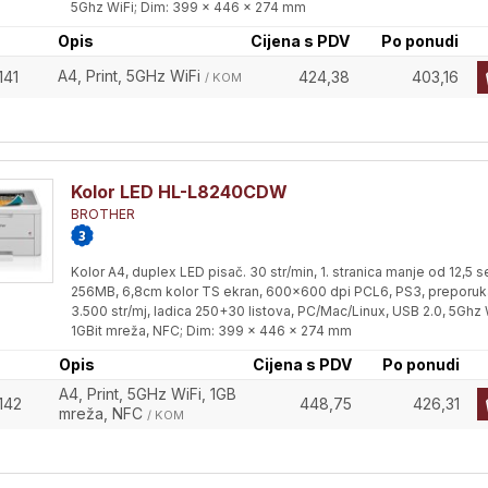
5Ghz WiFi; Dim: 399 x 446 x 274 mm
Opis
Cijena s PDV
Po ponudi
A4, Print, 5GHz WiFi
141
424,38
403,16
/ KOM
Kolor LED HL-L8240CDW
BROTHER
Kolor A4, duplex LED pisač. 30 str/min, 1. stranica manje od 12,5 s
256MB, 6,8cm kolor TS ekran, 600x600 dpi PCL6, PS3, preporuk
3.500 str/mj, ladica 250+30 listova, PC/Mac/Linux, USB 2.0, 5Ghz 
1GBit mreža, NFC; Dim: 399 x 446 x 274 mm
Opis
Cijena s PDV
Po ponudi
A4, Print, 5GHz WiFi, 1GB
142
448,75
426,31
mreža, NFC
/ KOM