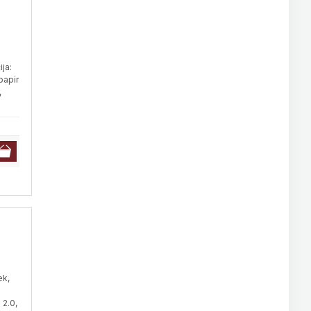
ja:
papir
,
ek,
 2.0,