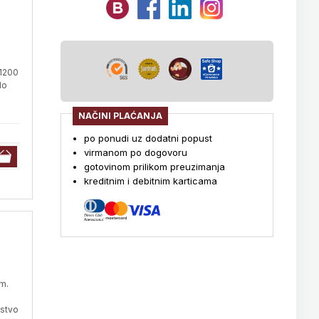
x1200
do
NAČINI PLAĆANJA
po ponudi uz dodatni popust
virmanom po dogovoru
gotovinom prilikom preuzimanja
kreditnim i debitnim karticama
m.
mstvo