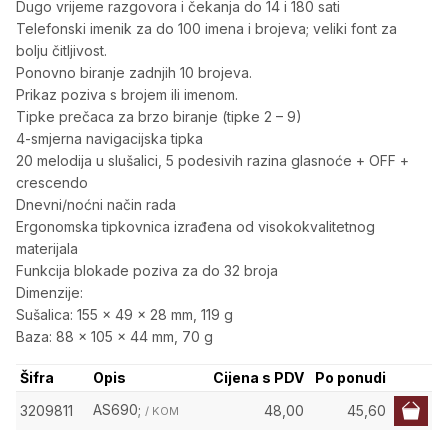
Dugo vrijeme razgovora i čekanja do 14 i 180 sati
Telefonski imenik za do 100 imena i brojeva; veliki font za
bolju čitljivost.
Ponovno biranje zadnjih 10 brojeva.
Prikaz poziva s brojem ili imenom.
Tipke prečaca za brzo biranje (tipke 2 – 9)
4-smjerna navigacijska tipka
20 melodija u slušalici, 5 podesivih razina glasnoće + OFF +
crescendo
Dnevni/noćni način rada
Ergonomska tipkovnica izrađena od visokokvalitetnog
materijala
Funkcija blokade poziva za do 32 broja
Dimenzije:
Sušalica: 155 x 49 x 28 mm, 119 g
Baza: 88 x 105 x 44 mm, 70 g
Šifra
Opis
Cijena s PDV
Po ponudi
AS690;
3209811
48,00
45,60
/ KOM