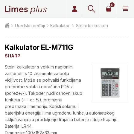
0
Limes plus
Uredski uređaji
Kalkulatori
Stolni kalkulatori
Kalkulator EL-M711G
SHARP
Stolni kalkulator s velikim nagibnim
zaslonom s 10 znamenki za bolju
vidljivost. Može se pohvaliti funkcijama
pretvorbe valuta i obračuna PDV-a
(porez+/-). Također nudi osnovni skup
funkcija (+ - x : %), promjenu
predznaka i memoriju. Koristi solarnu i
baterijsku energiju i ima ugrađenu funkciju automatskog
isključivanja za produljenje trajanja baterije i dulje trajanje.
Baterija: LR44.
Dimenzije: 100x152x33 mm