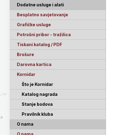
Dodatne usluge i alati
Besplatno savjetovanje
Grafičke usluge
Potrošni pribor - tražilica
Tiskani katalog / PDF
Brošure
Darovna kartica
Kornidar
Što je Kornidar
Katalog nagrada
Stanje bodova
Pravilnik kluba
pe
O nama
O nama