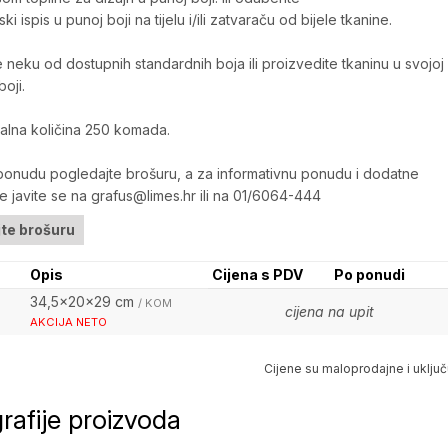
ski ispis u punoj boji na tijelu i/ili zatvaraču od bijele tkanine.
 neku od dostupnih standardnih boja ili proizvedite tkaninu u svojoj
boji.
lna količina 250 komada.
 ponudu pogledajte brošuru, a za informativnu ponudu i dodatne
je javite se na grafus@limes.hr ili na 01/6064-444
jte brošuru
Opis
Cijena s PDV
Po ponudi
34,5x20x29 cm
/ KOM
cijena na upit
AKCIJA NETO
Cijene su maloprodajne i uključ
rafije proizvoda