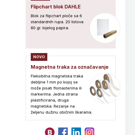
Flipchart blok DAHLE
Blok za flipchart ploče sa 6
standardnih rupa. 20 listova
80 gr. bijelog papira.
NOVO
Magnetna traka za označavanje
Fleksibilna magnetska traka
debljine 1 mm po kojoj se
može pisati flomasterima ili
markerima. Jedna strana
plastificirana, druga
magnetska. Rezanje na
željenu dužinu običnim škarama.