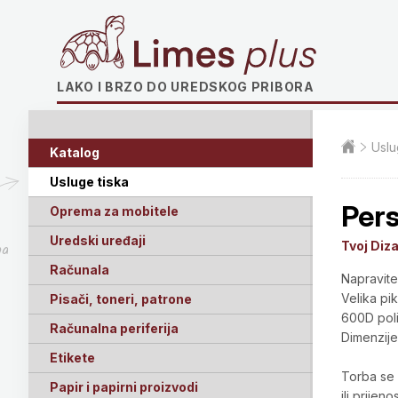
Limes plus
LAKO I BRZO DO UREDSKOG PRIBORA
Uslu
Katalog
Usluge tiska
Pers
Oprema za mobitele
Uredski uređaji
Tvoj Diza
ga
Računala
Napravite
Velika pi
Pisači, toneri, patrone
600D poli
Računalna periferija
Dimenzij
Etikete
Torba se 
Papir i papirni proizvodi
ili prijen