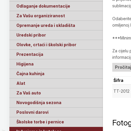
sublimacij
Odlaganje dokumentacije
Za Vašu organiziranost
Odaberite
omiljenoj 
Opremanje ureda i skladišta
Uredski pribor
***Minima
Olovke, crtaći i školski pribor
Za cijelu
Prezentacija
informaci
Higijena
Pročita
Čajna kuhinja
Šifra
Alat
TT-2012
Za Vaš auto
Novogodišnja sezona
Poslovni darovi
Fotog
Školske torbe i pernice