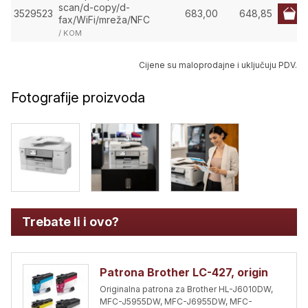
scan/d-copy/d-
3529523
683,00
648,85
fax/WiFi/mreža/NFC
/ KOM
Cijene su maloprodajne i uključuju PDV.
Fotografije proizvoda
Trebate li i ovo?
Patrona Brother LC-427, origin
Originalna patrona za Brother HL-J6010DW,
MFC-J5955DW, MFC-J6955DW, MFC-