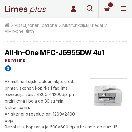
0
Limes plus
Pisači, toneri, patrone
Multifunkcijski uređaji
All-in-one, tintni
All-In-One MFC-J6955DW 4u1
BROTHER
A3 multifunkcijski Colour inkjet uređaj:
printer, skener, kopirka i fax. Ima
rezolucija ispisa 4800 x 1200dpi pri
brzini crna i boja do 30 str/min.
1. stranica 5 s
A4 skener s rezolucijom 1200x2400
boja
Rezolucija kopiranja je 600x600 dpi s brzinom do max. 16