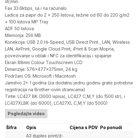
str/min
Fax 33.6kbps, sa i na računalo
Ladica za papir do 2 x 250 listova, težine od 60 do 220 g/m2
+ 100 listova MP Tray
ADF 50 listova
Memorija: 256 MB
Konekcija: USB 2.0 Hi-Speed, USB Direct Print , LAN, Wireless
LAN, AirPrint, Google Cloud Print, iPrint & Scan Mopria,
povezivanje u oblak i NFC za identifikaciju i spajanje
Ekran 88mm Colour Touchscreen LCD
Dimenzije: 576x477x375mm, 24 kg
Podržani OS: Microsoft i Macintosh
Jamstvo 2+ 1 godina (za dodatnu jednu godinu gratis potrebna
registracija na Brother-ovim stranicama)
Tinte: LC427 BK (3000 ispisa), LC427 C,M,Y (do 1500 str), i
LC427XLBK (do 6000), LC427XL C,M,Y (do 5000)
Pogledajte video
Šifra
Opis
Cijena s PDV
Po ponudi
A3 duplex print/d-