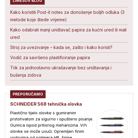
LIMESOV BLOG
Kako koristiti Post-it notes za donošenje boljih odluka (3
metode koje štede vrijeme)
Kako odabrati manji uništavač papira za kućni ured ili mali
ured
Stroj za uvezivanje – kada se, zašto i kako koristi?
Vodič za savršeno plastificiranje papira
Trik za jednostavno ukrašavanje bez uništavanja i
bušenja zidova
PREPORUČAMO
SCHNEIDER 568 tehnička olovka
Plastično tijelo olovke s gumiranim
prstohvatom za sigurno i opušteno pisanje.
Gumica ispod pritisnog mehanizma. Vrh
olovke se može uvući. Opremljen finim
vodovima od polimera HB, širine