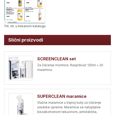
114. str. u tiskanom katalogu
Slični proizvodi
SCREENCLEAN set
Za čišćenje monitora. Raspršivač 125ml + 20
maramica.
SUPERCLEAN maramice
Vlažne maramice u trajnoj kutiji za čišćenje
uredske opreme. Maramice se natopljene
bezalkoholnom tekućinom, antistatičke,