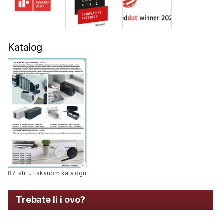
Katalog
87. str. u tiskanom katalogu
Trebate li i ovo?