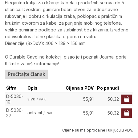
Elegantna kutija za držanje kabela i produžnih setova do 5
utičnica. Dvostrani gumirani bočni otvori za jednostavno
rukovanje i dobru cirkulacija zraka, poklopac s praktičnim
kružnim otvorom za kabel za punjenje mobilnog telefona,
velike gumirane podloge za stabilnost bez klizanja. Izrađeno
od visokokvalitetne plastika otporna na vatru.
Dimenzije (ŠxDxV): 406 x 139 x 156 mm.
O Durable Cavoline kolekciji pisao je i poznati Journal portal!
Kliknite za više informacija!
Pročitajte članak
Šifra
Opis
Cijena s PDV
Po ponudi
D-5030-
siva
55,91
50,32
/ PAK
10
D-5030-
antracit
55,91
50,32
/ PAK
37
Cijene su maloprodajne i uključuju PDV.