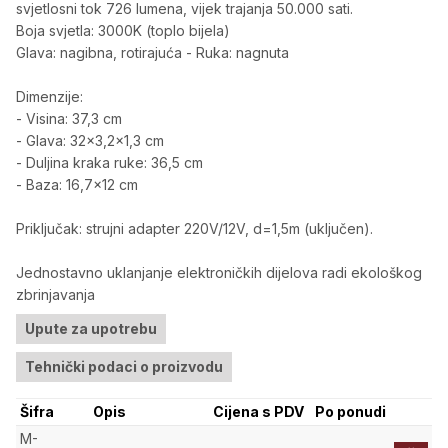
svjetlosni tok 726 lumena, vijek trajanja 50.000 sati.
Boja svjetla: 3000K (toplo bijela)
Glava: nagibna, rotirajuća - Ruka: nagnuta
Dimenzije:
- Visina: 37,3 cm
- Glava: 32x3,2x1,3 cm
- Duljina kraka ruke: 36,5 cm
- Baza: 16,7x12 cm
Priključak: strujni adapter 220V/12V, d=1,5m (uključen).
Jednostavno uklanjanje elektroničkih dijelova radi ekološkog
zbrinjavanja
Upute za upotrebu
Tehnički podaci o proizvodu
Šifra
Opis
Cijena s PDV
Po ponudi
M-