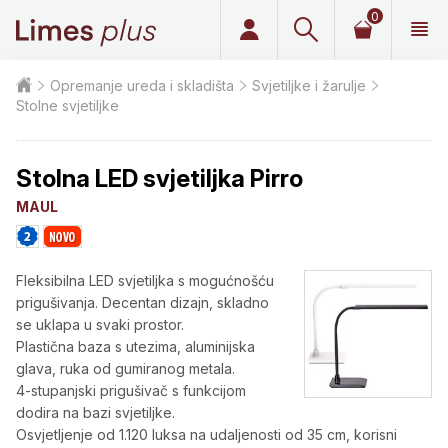
0
Limes plus
Opremanje ureda i skladišta
Svjetiljke i žarulje
Stolne svjetiljke
Stolna LED svjetiljka Pirro
MAUL
Fleksibilna LED svjetiljka s mogućnošću
prigušivanja. Decentan dizajn, skladno
se uklapa u svaki prostor.
Plastična baza s utezima, aluminijska
glava, ruka od gumiranog metala.
4-stupanjski prigušivač s funkcijom
dodira na bazi svjetiljke.
Osvjetljenje od 1.120 luksa na udaljenosti od 35 cm, korisni