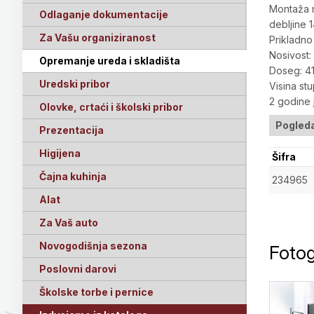
Montaža n
Odlaganje dokumentacije
debljine
Za Vašu organiziranost
Prikladn
Nosivost:
Opremanje ureda i skladišta
Doseg: 4
Uredski pribor
Visina st
2 godine 
Olovke, crtaći i školski pribor
Pogleda
Prezentacija
Higijena
Šifra
Čajna kuhinja
234965
Alat
Za Vaš auto
Novogodišnja sezona
Fotog
Poslovni darovi
Školske torbe i pernice