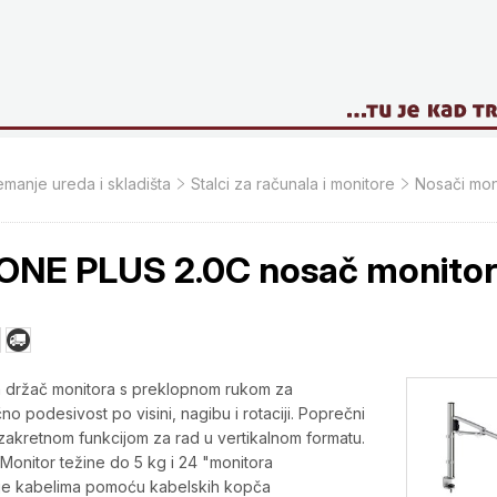
manje ureda i skladišta
Stalci za računala i monitore
Nosači mon
ONE PLUS 2.0C nosač monito
n držač monitora s preklopnom rukom za
o podesivost po visini, nagibu i rotaciji. Poprečni
zakretnom funkcijom za rad u vertikalnom formatu.
 Monitor težine do 5 kg i 24 "monitora
nje kabelima pomoću kabelskih kopča