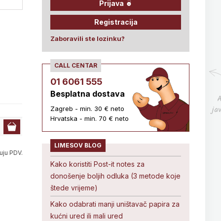
Prijava
Registracija
Zaboravili ste lozinku?
CALL CENTAR
01 6061 555
Besplatna dostava
A
ja
Zagreb - min. 30 € neto
Hrvatska - min. 70 € neto
LIMESOV BLOG
uju PDV.
Kako koristiti Post-it notes za
donošenje boljih odluka (3 metode koje
štede vrijeme)
Kako odabrati manji uništavač papira za
kućni ured ili mali ured