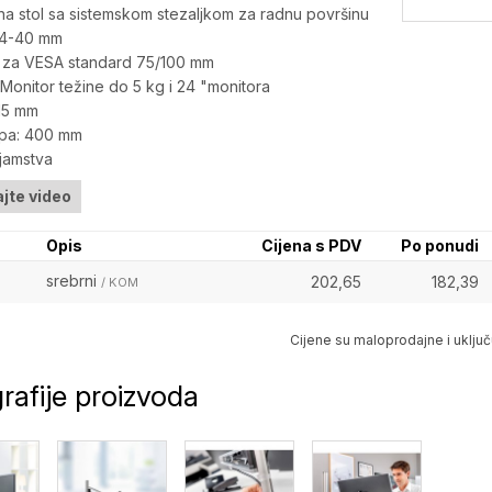
a stol sa sistemskom stezaljkom za radnu površinu
 14-40 mm
o za VESA standard 75/100 mm
 Monitor težine do 5 kg i 24 "monitora
15 mm
upa: 400 mm
jamstva
jte video
Opis
Cijena s PDV
Po ponudi
srebrni
202,65
182,39
/ KOM
Cijene su maloprodajne i uključ
rafije proizvoda