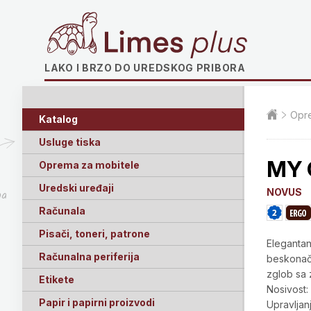
Limes plus
LAKO I BRZO DO UREDSKOG PRIBORA
Opre
Katalog
Usluge tiska
MY 
Oprema za mobitele
Uredski uređaji
NOVUS
ga
Računala
Pisači, toneri, patrone
Eleganta
Računalna periferija
beskonačn
zglob sa 
Etikete
Nosivost:
Papir i papirni proizvodi
Upravlja