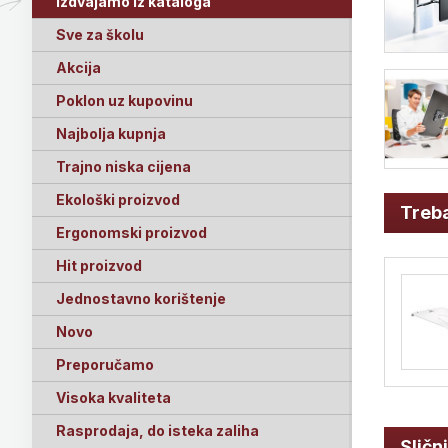
Izdvajamo iz kataloga
Sve za školu
Akcija
Poklon uz kupovinu
Najbolja kupnja
Trajno niska cijena
Ekološki proizvod
Treba
Ergonomski proizvod
Hit proizvod
Jednostavno korištenje
Novo
Preporučamo
Visoka kvaliteta
Rasprodaja, do isteka zaliha
Sličn