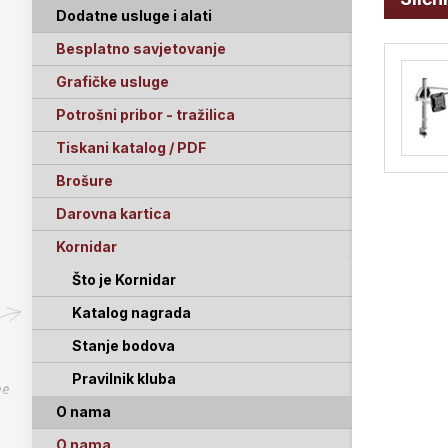
Dodatne usluge i alati
Besplatno savjetovanje
Grafičke usluge
Potrošni pribor - tražilica
Tiskani katalog / PDF
Brošure
Darovna kartica
Kornidar
Što je Kornidar
Katalog nagrada
Stanje bodova
Pravilnik kluba
pe
O nama
O nama