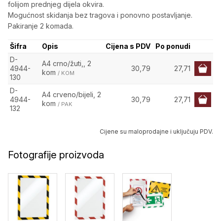
folijom prednjeg dijela okvira.
Mogućnost skidanja bez tragova i ponovno postavljanje.
Pakiranje 2 komada.
Šifra
Opis
Cijena s PDV
Po ponudi
D-
A4 crno/žuti,, 2
4944-
30,79
27,71
kom
/ KOM
130
D-
A4 crveno/bijeli, 2
4944-
30,79
27,71
kom
/ PAK
132
Cijene su maloprodajne i uključuju PDV.
Fotografije proizvoda