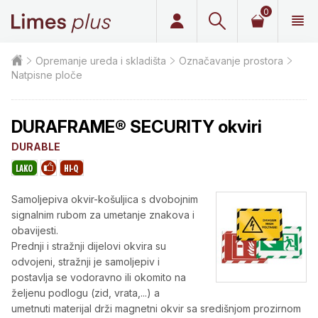
0
Limes plus
Opremanje ureda i skladišta
Označavanje prostora
Natpisne ploče
DURAFRAME® SECURITY okviri
DURABLE
Samoljepiva okvir-košuljica s dvobojnim
signalnim rubom za umetanje znakova i
obavijesti.
Prednji i stražnji dijelovi okvira su
odvojeni, stražnji je samoljepiv i
postavlja se vodoravno ili okomito na
željenu podlogu (zid, vrata,...) a
umetnuti materijal drži magnetni okvir sa središnjom prozirnom