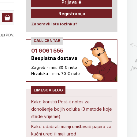
Prijava
Registracija
Zaboravili ste lozinku?
uju PDV.
CALL CENTAR
01 6061 555
Besplatna dostava
A
ja
Zagreb - min. 30 € neto
Hrvatska - min. 70 € neto
LIMESOV BLOG
Kako koristiti Post-it notes za
donošenje boljih odluka (3 metode koje
štede vrijeme)
Kako odabrati manji uništavač papira za
kućni ured ili mali ured