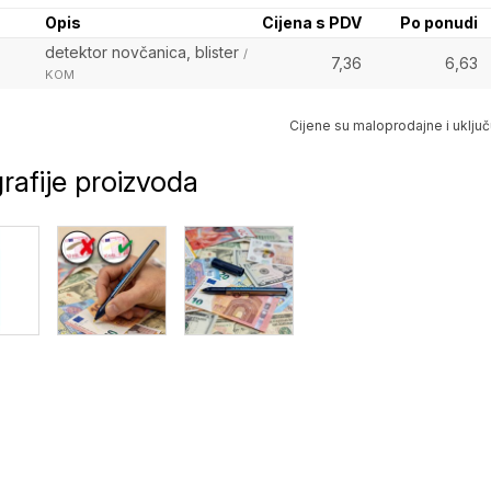
Opis
Cijena s PDV
Po ponudi
detektor novčanica, blister
/
7,36
6,63
KOM
Cijene su maloprodajne i uključ
rafije proizvoda