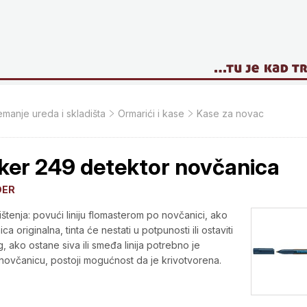
manje ureda i skladišta
Ormarići i kase
Kase za novac
ker 249 detektor novčanica
DER
ištenja: povući liniju flomasterom po novčanici, ako
ca originalna, tinta će nestati u potpunosti ili ostaviti
ag, ako ostane siva ili smeđa linija potrebno je
i novčanicu, postoji mogućnost da je krivotvorena.