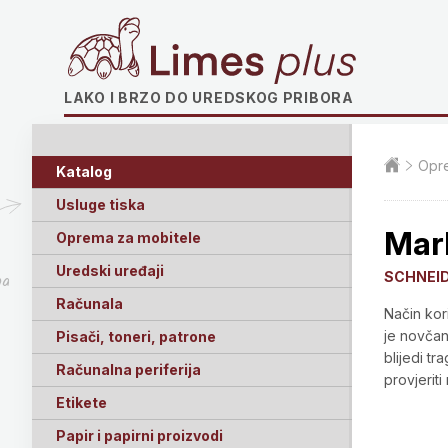
Limes plus
LAKO I BRZO DO UREDSKOG PRIBORA
Opre
Katalog
Usluge tiska
Mar
Oprema za mobitele
Uredski uređaji
SCHNEI
ga
Računala
Način kor
je novčani
Pisači, toneri, patrone
blijedi tr
Računalna periferija
provjerit
Etikete
Papir i papirni proizvodi