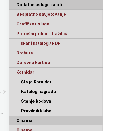
Dodatne usluge i alati
Besplatno savjetovanje
Grafičke usluge
Potrošni pribor - tražilica
Tiskani katalog / PDF
Brošure
Darovna kartica
Kornidar
Što je Kornidar
Katalog nagrada
Stanje bodova
Pravilnik kluba
pe
O nama
O nama