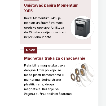
Uništavač papira Momentum
X415
Rexel Momentum X415 je
idealan uništavač za male
uredske uporabe. Uništava
do 15 listova odjednom i radi
neprekidno 2 sata.
NOVO
Magnetna traka za označavanje
Fleksibilna magnetska traka
debljine 1 mm po kojoj se
može pisati flomasterima ili
markerima. Jedna strana
plastificirana, druga
magnetska. Rezanje na
željenu dužinu običnim škarama.