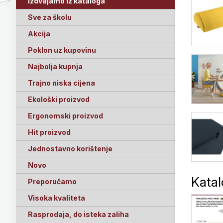
Izdvajamo iz kataloga
Sve za školu
Akcija
Poklon uz kupovinu
Najbolja kupnja
Trajno niska cijena
Ekološki proizvod
Ergonomski proizvod
Hit proizvod
Jednostavno korištenje
Novo
Kata
Preporučamo
Visoka kvaliteta
Rasprodaja, do isteka zaliha