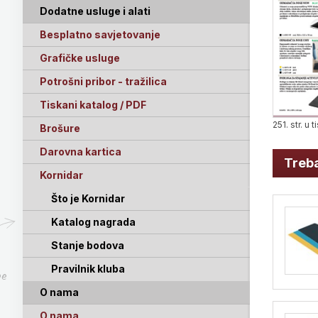
Dodatne usluge i alati
Besplatno savjetovanje
Grafičke usluge
Potrošni pribor - tražilica
Tiskani katalog / PDF
251. str. u
Brošure
Darovna kartica
Treba
Kornidar
Što je Kornidar
Katalog nagrada
Stanje bodova
Pravilnik kluba
pe
O nama
O nama