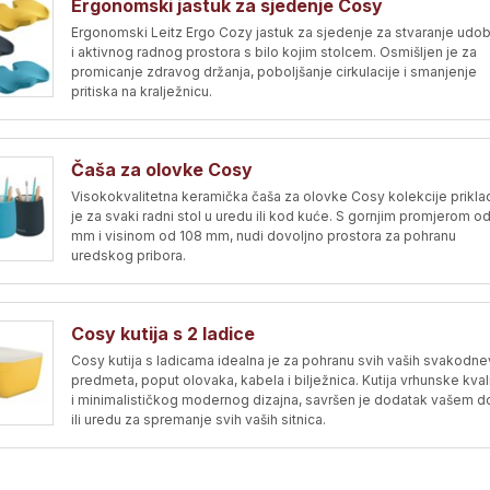
Ergonomski jastuk za sjedenje Cosy
Ergonomski Leitz Ergo Cozy jastuk za sjedenje za stvaranje udo
i aktivnog radnog prostora s bilo kojim stolcem. Osmišljen je za
promicanje zdravog držanja, poboljšanje cirkulacije i smanjenje
pritiska na kralježnicu.
Čaša za olovke Cosy
Visokokvalitetna keramička čaša za olovke Cosy kolekcije prikla
je za svaki radni stol u uredu ili kod kuće. S gornjim promjerom o
mm i visinom od 108 mm, nudi dovoljno prostora za pohranu
uredskog pribora.
Cosy kutija s 2 ladice
Cosy kutija s ladicama idealna je za pohranu svih vaših svakodne
predmeta, poput olovaka, kabela i bilježnica. Kutija vrhunske kval
i minimalističkog modernog dizajna, savršen je dodatak vašem 
ili uredu za spremanje svih vaših sitnica.