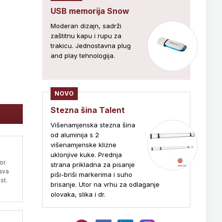
USB memorija Snow
Moderan dizajn, sadrži
zaštitnu kapu i rupu za
trakicu. Jednostavna plug
and play tehnologija.
NOVO
Stezna šina Talent
Višenamjenska stezna šina
od aluminija s 2
višenamjenske klizne
uklonjive kuke. Prednja
or.
strana prikladna za pisanje
žava
piši-briši markerima i suho
st.
brisanje. Utor na vrhu za odlaganje
olovaka, slika i dr.