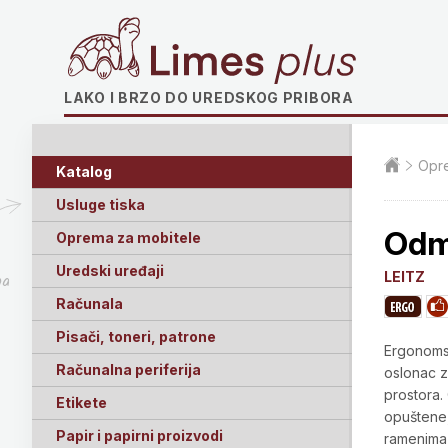
Limes plus
LAKO I BRZO DO UREDSKOG PRIBORA
Opre
Katalog
Usluge tiska
Odm
Oprema za mobitele
Uredski uređaji
LEITZ
ga
Računala
Pisači, toneri, patrone
Ergonoms
Računalna periferija
oslonac z
prostora.
Etikete
opuštene,
Papir i papirni proizvodi
ramenima 