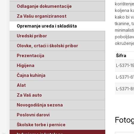
korištenj
Odlaganje dokumentacije
koljena k
Za Vašu organiziranost
kako bi v
tkanine, 
Opremanje ureda i skladišta
minimalis
Uredski pribor
poboljšav
okruženje
Olovke, crtaći i školski pribor
Prezentacija
Šifra
Higijena
L-5371-1
Čajna kuhinja
L-5371-6
Alat
L-5371-8
Za Vaš auto
Novogodišnja sezona
Poslovni darovi
Fotog
Školske torbe i pernice