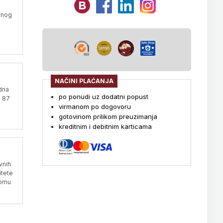
bnog
NAČINI PLAĆANJA
dna
po ponudi uz dodatni popust
d 87
virmanom po dogovoru
gotovinom prilikom preuzimanja
kreditnim i debitnim karticama
vnih
itete
domu