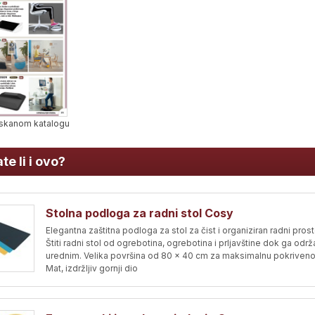
 tiskanom katalogu
te li i ovo?
Stolna podloga za radni stol Cosy
Elegantna zaštitna podloga za stol za čist i organiziran radni prost
Štiti radni stol od ogrebotina, ogrebotina i prljavštine dok ga odr
urednim. Velika površina od 80 x 40 cm za maksimalnu pokriveno
Mat, izdržljiv gornji dio