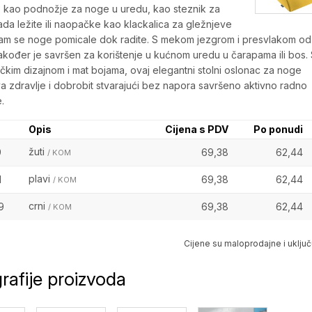
e kao podnožje za noge u uredu, kao steznik za
ada ležite ili naopačke kao klackalica za gležnjeve
am se noge pomicale dok radite. S mekom jezgrom i presvlakom od
također je savršen za korištenje u kućnom uredu u čarapama ili bos.
tičkim dizajnom i mat bojama, ovaj elegantni stolni oslonac za noge
a zdravlje i dobrobit stvarajući bez napora savršeno aktivno radno
.
Opis
Cijena s PDV
Po ponudi
žuti
9
69,38
62,44
/ KOM
plavi
1
69,38
62,44
/ KOM
crni
9
69,38
62,44
/ KOM
Cijene su maloprodajne i uključ
rafije proizvoda