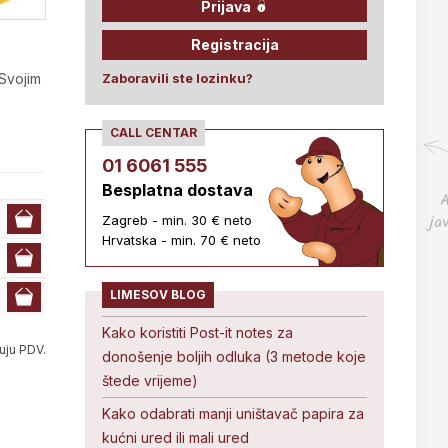
Prijava
Registracija
 Svojim
Zaboravili ste lozinku?
CALL CENTAR
01 6061 555
Besplatna dostava
A
ja
Zagreb - min. 30 € neto
Hrvatska - min. 70 € neto
LIMESOV BLOG
Kako koristiti Post-it notes za
uju PDV.
donošenje boljih odluka (3 metode koje
štede vrijeme)
Kako odabrati manji uništavač papira za
kućni ured ili mali ured