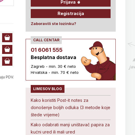
Prijava
Registracija
Zaboravili ste lozinku?
CALL CENTAR
01 6061 555
Besplatna dostava
A
ja
Zagreb - min. 30 € neto
Hrvatska - min. 70 € neto
uju PDV.
LIMESOV BLOG
Kako koristiti Post-it notes za
donošenje boljih odluka (3 metode koje
štede vrijeme)
Kako odabrati manji uništavač papira za
kućni ured ili mali ured