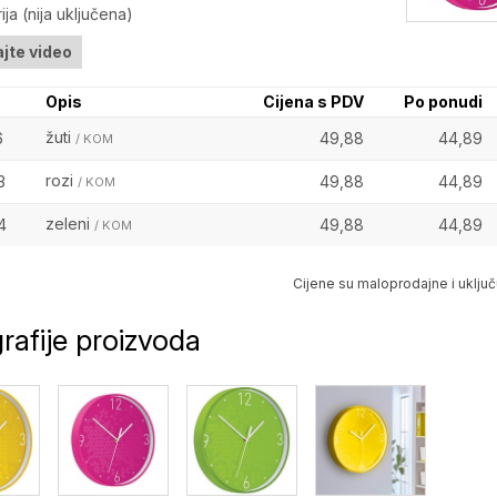
ija (nija uključena)
jte video
Opis
Cijena s PDV
Po ponudi
žuti
6
49,88
44,89
/ KOM
rozi
3
49,88
44,89
/ KOM
zeleni
4
49,88
44,89
/ KOM
Cijene su maloprodajne i uključ
rafije proizvoda