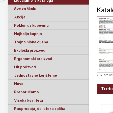
Izdvajamo iz kataloga
Kata
Sve za školu
Akcija
Poklon uz kupovinu
Najbolja kupnja
Trajno niska cijena
Ekološki proizvod
Ergonomski proizvod
Hit proizvod
237. str. u
Jednostavno korištenje
Novo
Treba
Preporučamo
Visoka kvaliteta
Rasprodaja, do isteka zaliha