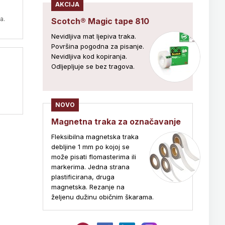
AKCIJA
a.
Scotch® Magic tape 810
Nevidljiva mat ljepiva traka.
Površina pogodna za pisanje.
Nevidljiva kod kopiranja.
Odljepljuje se bez tragova.
NOVO
Magnetna traka za označavanje
Fleksibilna magnetska traka
debljine 1 mm po kojoj se
može pisati flomasterima ili
markerima. Jedna strana
plastificirana, druga
magnetska. Rezanje na
željenu dužinu običnim škarama.