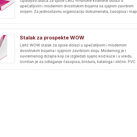
Upadljiva ladica za spise Leitz vrhunske kvalitete dolazi u
upečatljivim i modernim dvostrukim bojama sa sjajnim završnim
slojem. Za jednostavnu organizaciju dokumenata, časopisa i map
Stalak za prospekte WOW
Leitz WOW stalak za spise dolazi u upečatljivim i modernim
dvostrukim bojama i sjajnom završnom sloju. Modernog je i
suvremenog dizajna koji će izgledati sjajno kod kuće i u uredu.
Izvrstan je za odlaganje časopisa, brošura, kataloga i slično. PVC