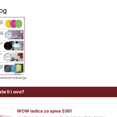
log
 tiskanom katalogu
te li i ovo?
WOW ladica za spise 5361