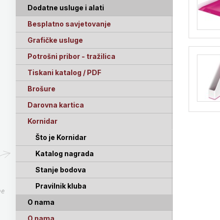
Dodatne usluge i alati
Besplatno savjetovanje
Grafičke usluge
Potrošni pribor - tražilica
Tiskani katalog / PDF
Brošure
Darovna kartica
Kornidar
Što je Kornidar
Katalog nagrada
Stanje bodova
Pravilnik kluba
pe
O nama
O nama