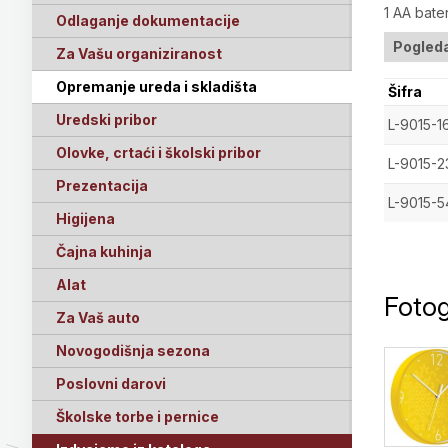
1 AA bater
Odlaganje dokumentacije
Pogleda
Za Vašu organiziranost
Opremanje ureda i skladišta
Šifra
Uredski pribor
L-9015-1
Olovke, crtaći i školski pribor
L-9015-2
Prezentacija
L-9015-5
Higijena
Čajna kuhinja
Alat
Fotog
Za Vaš auto
Novogodišnja sezona
Poslovni darovi
Školske torbe i pernice