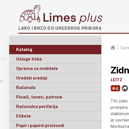
Limes plus
LAKO I BRZO DO UREDSKOG PRIBORA
Opre
Katalog
Usluge tiska
Zid
Oprema za mobitele
Uredski uređaji
LEITZ
ga
Računala
Pisači, toneri, patrone
Tihi zidn
Računalna periferija
promjera 
staklenom
Etikete
je savršen
Papir i papirni proizvodi
Montažna 