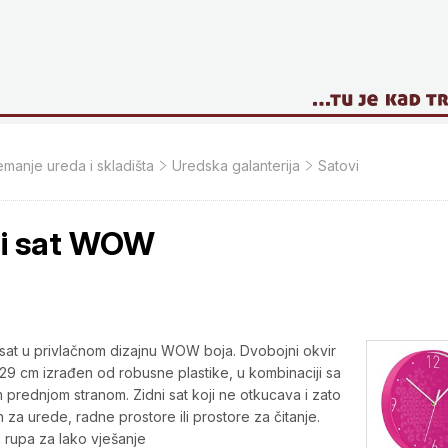
manje ureda i skladišta
Uredska galanterija
Satovi
ni sat WOW
i sat u privlačnom dizajnu WOW boja. Dvobojni okvir
29 cm izrađen od robusne plastike, u kombinaciji sa
 prednjom stranom. Zidni sat koji ne otkucava i zato
 za urede, radne prostore ili prostore za čitanje.
rupa za lako vješanje